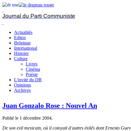
Journal du Parti Communiste
Actualités
Editos
Belgique
International
Histoire
Culture
Livres
Cinéma
Poésie
L'invité du DR
Opinions
Archives
Juan Gonzalo Rose : Nouvel An
Publié le
1 décembre 2004
.
De son exil mexicain, où il cotoyait d’autres éxilés dont Ernesto G