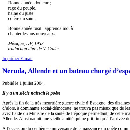
Bonne année, douleur ;
rage du peuple,
haine du juste,
colère du saint.
Bonne année fusil : apprends-moi à
chanter les ans nouveaux.
Méxique, DF, 1953
traduction libre de V. Caller
Imprimer
E-mail
Neruda, Allende et un bateau chargé d’esp
Publié le
1 juillet 2004
.
Il y a un siècle naissait le poète
Après la fin de la très meurtrière guerre civile d’Espagne, des dizaine
d’alors, à dominante social-démocrate, ne trouva pas mieux que de les 
avec l’aide du Ministre de la santé de l’époque permettant, de cette m
Allende. Ainsi naquit une vieille amitié qui ne prit fin qu’à l’arrivée d
A l’occasion du centième anniversaire de la naissance du poète commu