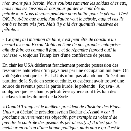
n’en avons plus besoin. Nous voulons ramener les soldats chez eux,
mais nous les laissons là-bas pour garder le contrôle du
pétrole
». «
Nous devrons peut-être nous battre pour le pétrole. C'est
OK. Peut-être que quelqu'un d'autre veut le pétrole, auquel cas ils
ont à se battre très fort. Mais il y a là des quantités massives de
pétrole.
»
«
Ce que j'ai l'intention de faire, c'est peut-être de conclure un
accord avec un Exxon Mobil ou l'une de nos grandes entreprises
afin de faire ça comme il faut… et de répendre [spread out] la
richesse
», toujours Trump lors d'une conférence de presse.
En clair les USA déclarent franchement prendre possession des
ressources naturelles d’un pays tiers par une occupation militaire. On
voit également que les États-Unis n’ont pas abandonné l’idée d’une
partition de la Syrie en secte et ethnie, et espèrent avoir trouvé une
source de revenus pour la partie kurde, le prétendu «Rojava». A
souligner que les champs pétrolifères syriens sont très loin des
enclaves kurdes du nord de la Syrie...
«
Donald Trump est le meilleur président de l’histoire des Etats-
Unis
», a déclaré le président syrien Bachar el-Assad «
car il
proclame ouvertement ses objectifs, par exemple sa volonté de
prendre le contrôle des gisements pétroliers.[…] Il n’est pas le
meilleur en raison d’une bonne politique, mais parce qu’il est le