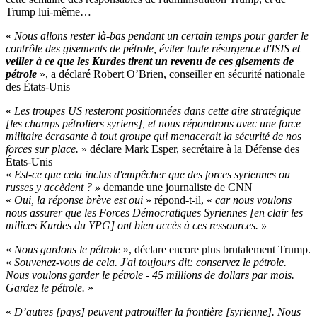
Trump lui-même…
«
Nous allons rester là-bas pendant un certain temps pour garder le
contrôle des gisements de pétrole, éviter toute résurgence d'ISIS
et
veiller à ce que les Kurdes tirent un revenu de ces gisements de
pétrole
», a déclaré Robert O’Brien, conseiller en sécurité nationale
des États-Unis
«
Les troupes US resteront positionnées dans cette aire stratégique
[les champs pétroliers syriens], et nous répondrons avec une force
militaire écrasante à tout groupe qui menacerait la sécurité de nos
forces sur place.
» déclare Mark Esper, secrétaire à la Défense des
États-Unis
«
Est-ce que cela inclus d'empêcher que des forces syriennes ou
russes y accèdent ? »
demande une journaliste de CNN
«
Oui, la réponse brève est oui
» répond-t-il, «
car nous voulons
nous assurer que les Forces Démocratiques Syriennes [en clair les
milices Kurdes du YPG] ont bien accès à ces ressources. »
«
Nous gardons le pétrole
», déclare encore plus brutalement Trump.
«
Souvenez-vous de cela. J'ai toujours dit: conservez le pétrole.
Nous voulons garder le pétrole - 45 millions de dollars par mois.
Gardez le pétrole.
»
«
D’autres [pays] peuvent patrouiller la frontière [syrienne]. Nous