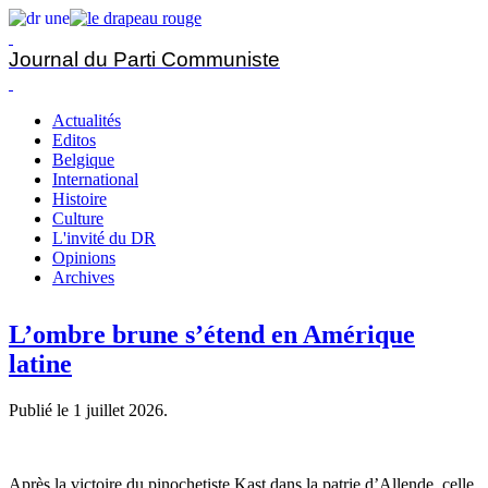
Journal du Parti Communiste
Actualités
Editos
Belgique
International
Histoire
Culture
L'invité du DR
Opinions
Archives
L’ombre brune s’étend en Amérique
latine
Publié le
1 juillet 2026
.
Après la victoire du pinochetiste Kast dans la patrie d’Allende, celle