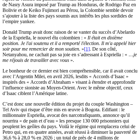
de Nasry Asura imposé par Trump au Honduras, de Rodrigo Paz en
Bolivie et de Keiko Fujimori au Pérou, la Colombie semble devoir
s’ajouter à la liste des pays soumis aux intérêts les plus sordides de
l’empire yankee.
Donald Trump avait donc raison de se vanter du succès d’Abelardo
de la Espriella, le nouvel élu colombien : «
Il était en dixième
position. Je l'ai soutenu et il a remporté l'élection. Il m'a appelé hier
soir pour me remercier de mon soutien.
»
[1]
. De son côté,
Netanyahou, ne cachait pas sa joie en s’adressant à Espriella : « …
je
me réjouis de travailler avec vous
».
Le bonheur de ce dernier est bien compréhensible, car il avait conclu
avec l’Argentin Milei, en avril 2026, lesdits « Accords d’Isaac »
inspirés des « Accords d’Abraham » visant à étendre et approfondir
l’influence sioniste au Moyen-Orient. Avec le même objectif, ceux
d’Isaac ciblent l’Amérique latine.
C’est donc une nouvelle édition du projet du couple Washington –
Tel Aviv qui risque d’être mis en œuvre à Bogota. Edifiant : le
millionnaire Espriella, avocat des narcotrafiquants, annonce qu’il
nourrira « de pain et d’eau » les presque 130 000 prisonniers qui
peuplent les geôles du pays. Voilà le régime qui remplacera celui de
Petro qui, en en quatre années, avait réussi à diminuer la pauvreté de
36,6 % à 28,0 % en 2026 ; un total de près de 4 millions de