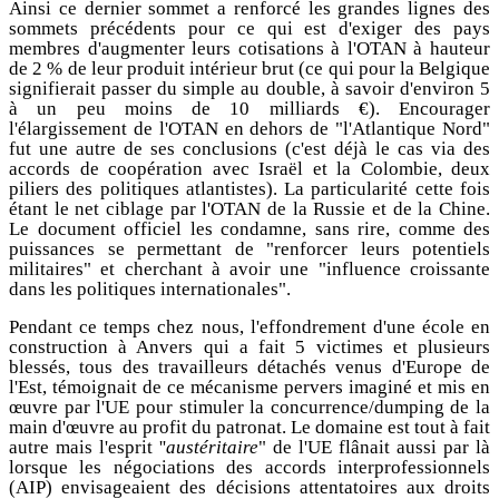
Ainsi ce dernier sommet a renforcé les grandes lignes des
sommets précédents pour ce qui est d'exiger des pays
membres d'augmenter leurs cotisations à l'OTAN à hauteur
de 2 % de leur produit intérieur brut (ce qui pour la Belgique
signifierait passer du simple au double, à savoir d'environ 5
à un peu moins de 10 milliards €). Encourager
l'élargissement de l'OTAN en dehors de "l'Atlantique Nord"
fut une autre de ses conclusions (c'est déjà le cas via des
accords de coopération avec Israël et la Colombie, deux
piliers des politiques atlantistes). La particularité cette fois
étant le net ciblage par l'OTAN de la Russie et de la Chine.
Le document officiel les condamne, sans rire, comme des
puissances se permettant de "renforcer leurs potentiels
militaires" et cherchant à avoir une "influence croissante
dans les politiques internationales".
Pendant ce temps chez nous, l'effondrement d'une école en
construction à Anvers qui a fait 5 victimes et plusieurs
blessés, tous des travailleurs détachés venus d'Europe de
l'Est, témoignait de ce mécanisme pervers imaginé et mis en
œuvre par l'UE pour stimuler la concurrence/dumping de la
main d'œuvre au profit du patronat. Le domaine est tout à fait
autre mais l'esprit ''
austéritaire
" de l'UE flânait aussi par là
lorsque les négociations des accords interprofessionnels
(AIP) envisageaient des décisions attentatoires aux droits