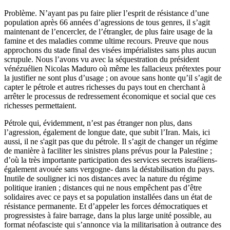
Problème. N’ayant pas pu faire plier l’esprit de résistance d’une
population après 66 années d’agressions de tous genres, il s’agit
maintenant de l’encercler, de l’étrangler, de plus faire usage de la
famine et des maladies comme ultime recours. Preuve que nous
approchons du stade final des visées impérialistes sans plus aucun
scrupule. Nous l’avons vu avec la séquestration du président
vénézuélien Nicolas Maduro où même les fallacieux prétextes pour
la justifier ne sont plus d’usage ; on avoue sans honte qu’il s’agit de
capter le pétrole et autres richesses du pays tout en cherchant à
arrêter le processus de redressement économique et social que ces
richesses permettaient.
Pétrole qui, évidemment, n’est pas étranger non plus, dans
l’agression, également de longue date, que subit l’Iran. Mais, ici
aussi, il ne s'agit pas que du pétrole. Il s’agit de changer un régime
de manière à faciliter les sinistres plans prévus pour la Palestine ;
d’où la très importante participation des services secrets israéliens-
également avouée sans vergogne- dans la déstabilisation du pays.
Inutile de souligner ici nos distances avec la nature du régime
politique iranien ; distances qui ne nous empêchent pas d’être
solidaires avec ce pays et sa population installées dans un état de
résistance permanente. Et d’appeler les forces démocratiques et
progressistes à faire barrage, dans la plus large unité possible, au
format néofasciste qui s’annonce via la militarisation à outrance des