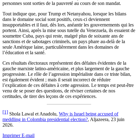
personnes sont sorties de la pauvreté au cours de son mandat.
Tout indique que, pour Trump et Netanyahou, lorsque les bilans
dans le domaine social sont positifs, ceux-ci deviennent
insupportables et il faut, dès lors, anéantir les gouvernements qui les
portent. Ainsi, après la mise sous tutelle du Venezuela, ils essaient de
soumettre Cuba, pays qui reste, malgré plus de soixante ans de
sanctions et de sabotages criminels, un pays phare au-delà de la
seule Amérique laine, particulièrement dans les domaines de
l’éducation et la santé.
Ces résultats électoraux représentent des défaites évidentes de la
gauche marxiste latino-américaine, et plus largement de la gauche
progressiste. Le rôle de l’agression impérialiste dans ce triste bilan,
est également évident ; mais il serait incorrect de réduire
l’explication de ces défaites à cette agression. Le temps est peut-être
venu de se poser des questions, de réviser certaines de nos
certitudes, de tirer des leçons de ces expériences.
[1]
Shola Lawal et Anadolu,
Why is Israel being accused of
meddling in Colombia presidential election?
, Aljazeera, 23 juin
2026.
Imprimer
E-mail