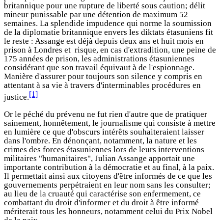
britannique pour une rupture de liberté sous caution; délit
mineur punissable par une détention de maximum 52
semaines. La splendide impudence qui norme la soumission
de la diplomatie britannique envers les diktats étasuniens fit
le reste : Assange est déjà depuis deux ans et huit mois en
prison à Londres et risque, en cas d'extradition, une peine de
175 années de prison, les administrations étasuniennes
considérant que son travail équivaut à de l'espionnage.
Manière d'assurer pour toujours son silence y compris en
attentant à sa vie à travers d'interminables procédures en
[1]
justice.
Or le péché du prévenu ne fut rien d'autre que de pratiquer
sainement, honnêtement, le journalisme qui consiste à mettre
en lumière ce que d'obscurs intérêts souhaiteraient laisser
dans l'ombre. En dénonçant, notamment, la nature et les
crimes des forces étasuniennes lors de leurs interventions
militaires "humanitaires", Julian Assange apportait une
importante contribution à la démocratie et au final, à la paix.
Il permettait ainsi aux citoyens d'être informés de ce que les
gouvernements perpétraient en leur nom sans les consulter;
au lieu de la cruauté qui caractérise son enfermement, ce
combattant du droit d'informer et du droit à être informé
mériterait tous les honneurs, notamment celui du Prix Nobel