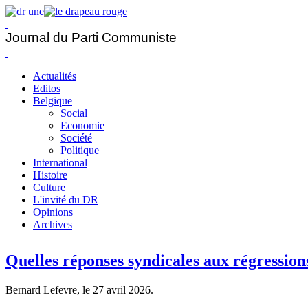
Journal du Parti Communiste
Actualités
Editos
Belgique
Social
Economie
Société
Politique
International
Histoire
Culture
L'invité du DR
Opinions
Archives
Quelles réponses syndicales aux régressions
Bernard Lefevre, le
27 avril 2026
.