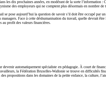
s les dix prochaines années, en modérant de la sorte l’information : O
ynisme des employeurs qui ne comptent plus désormais en nombre de tr
il se pose aujourd’hui la question de savoir s’il doit être occupé par u
 les managers. Face à cette déshumanisation du travail, quelle devrait ê
s au profit des valeurs financières.
 devenir automatiquement spécialiste en pédagogie. À court de finances, 
ravailleurs, la Fédération Bruxelles-Wallonie se trouve en difficultés fina
 propositions dans les domaines de la petite enfance, la culture, l’aide