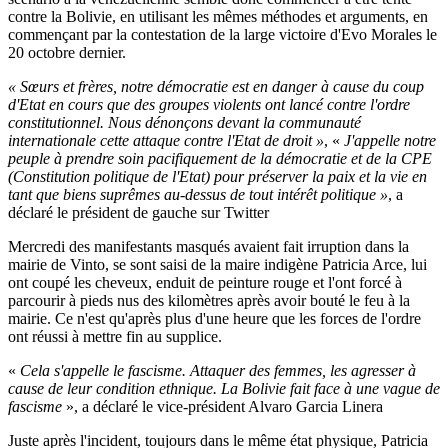
contre la Bolivie, en utilisant les mêmes méthodes et arguments, en
commençant par la contestation de la large victoire d'Evo Morales le
20 octobre dernier.
« Sœurs et frères, notre démocratie est en danger à cause du coup
d'Etat en cours que des groupes violents ont lancé contre l'ordre
constitutionnel. Nous dénonçons devant la communauté
internationale cette attaque contre l'Etat de droit »
, «
J'appelle notre
peuple à prendre soin pacifiquement de la démocratie et de la CPE
(Constitution politique de l'Etat) pour préserver la paix et la vie en
tant que biens suprêmes au-dessus de tout intérêt politique »
, a
déclaré le président de gauche sur Twitter
Mercredi des manifestants masqués avaient fait irruption dans la
mairie de Vinto, se sont saisi de la maire indigène Patricia Arce, lui
ont coupé les cheveux, enduit de peinture rouge et l'ont forcé à
parcourir à pieds nus des kilomètres après avoir bouté le feu à la
mairie. Ce n'est qu'après plus d'une heure que les forces de l'ordre
ont réussi à mettre fin au supplice.
«
Cela s'appelle le fascisme. Attaquer des femmes, les agresser à
cause de leur condition ethnique. La Bolivie fait face à une vague de
fascisme
», a déclaré le vice-président Alvaro Garcia Linera
Juste après l'incident, toujours dans le même état physique, Patricia