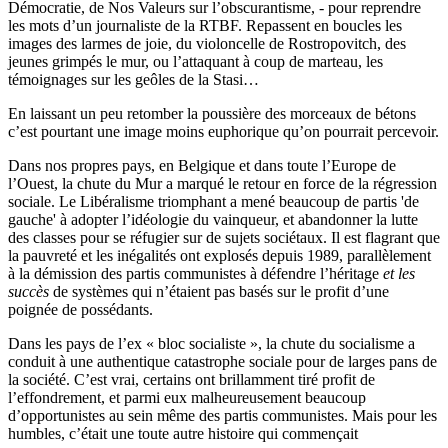
Démocratie, de Nos Valeurs sur l’obscurantisme, - pour reprendre
les mots d’un journaliste de la RTBF. Repassent en boucles les
images des larmes de joie, du violoncelle de Rostropovitch, des
jeunes grimpés le mur, ou l’attaquant à coup de marteau, les
témoignages sur les geôles de la Stasi…
En laissant un peu retomber la poussière des morceaux de bétons
c’est pourtant une image moins euphorique qu’on pourrait percevoir.
Dans nos propres pays, en Belgique et dans toute l’Europe de
l’Ouest, la chute du Mur a marqué le retour en force de la régression
sociale. Le Libéralisme triomphant a mené beaucoup de partis 'de
gauche' à adopter l’idéologie du vainqueur, et abandonner la lutte
des classes pour se réfugier sur de sujets sociétaux. Il est flagrant que
la pauvreté et les inégalités ont explosés depuis 1989, parallèlement
à la démission des partis communistes à défendre l’héritage
et les
succès
de systèmes qui n’étaient pas basés sur le profit d’une
poignée de possédants.
Dans les pays de l’ex « bloc socialiste », la chute du socialisme a
conduit à une authentique catastrophe sociale pour de larges pans de
la société. C’est vrai, certains ont brillamment tiré profit de
l’effondrement, et parmi eux malheureusement beaucoup
d’opportunistes au sein même des partis communistes. Mais pour les
humbles, c’était une toute autre histoire qui commençait