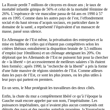
La Russie perdit 7 millions de citoyens en douze ans ; le taux de
mortalité infantile grimpa de 56% et celui de la mortalité féminine de
26%. L’espérance de vie masculine passa de 64 ans en 1990 à 57
ans en 1995. Comme dans les autres pays de l’est, l’effondrement
social et du haut niveau d’acquis sociaux, en particulier dans le
domaine de la santé, a représenté l’équivalent d’un massacre de
masse, passé sous silence.
En Allemagne de l’Est même, la privatisation des entreprises et la
mise en faillite de celles qui n'étaient pas compétitives selon les
critères libéraux entraînèrent la disparition brutale de 3,5 millions
d’emploi (sur 10millions) et un chômage atteignant les 20%. On
déplorait que les Allemands de l’Est ne puissent fuir pour la chercher
de « la liberté » (et accessoirement de meilleurs salaires s’ils étaient
bien formés) ; après 1990, la "recherche de la liberté" a pris la forme
d'une fuite massive de régions sinistrées de l’Est. Comme ailleurs
dans les pays de l’Est, ce sont les plus jeunes, ou les plus utiles à
leur pays qui partent en premiers.
En un sens, le Mur protégeait les travailleurs des deux côtés.
Enfin, la chute du mur a complètement libéré ce qu’à l’époque la
Gauche osait encore appeler par son nom, l’impérialisme. Les
puissances impérialistes, qui n’avaient plus aucun contrepoids ont
détruits des pays et des peuples autrefois prospères, la Yougoslavie,