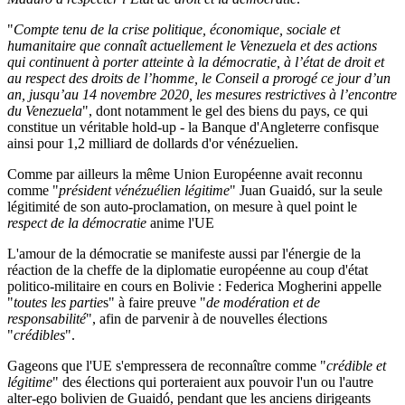
"
Compte tenu de la crise politique, économique, sociale et
humanitaire que connaît actuellement le Venezuela et des actions
qui continuent à porter atteinte à la démocratie, à l’état de droit et
au respect des droits de l’homme, le Conseil a prorogé ce jour d’un
an, jusqu’au 14 novembre 2020, les mesures restrictives à l’encontre
du Venezuela
", dont notamment le gel des biens du pays, ce qui
constitue un véritable hold-up - la Banque d'Angleterre confisque
ainsi pour 1,2 milliard de dollards d'or vénézuelien.
Comme par ailleurs la même Union Européenne avait reconnu
comme "
président vénézuélien légitime
" Juan Guaidó, sur la seule
légitimité de son auto-proclamation, on mesure à quel point le
respect de la démocratie
anime l'UE
L'amour de la démocratie se manifeste aussi par l'énergie de la
réaction de la cheffe de la diplomatie européenne au coup d'état
politico-militaire en cours en Bolivie : Federica Mogherini appelle
"
toutes les partie
s" à faire preuve "
de modération et de
responsabilité
", afin de parvenir à de nouvelles élections
"
crédibles
".
Gageons que l'UE s'empressera de reconnaître comme "
crédible et
légitime
" des élections qui porteraient aux pouvoir l'un ou l'autre
alter-ego bolivien de Guaidó, pendant que les anciens dirigeants