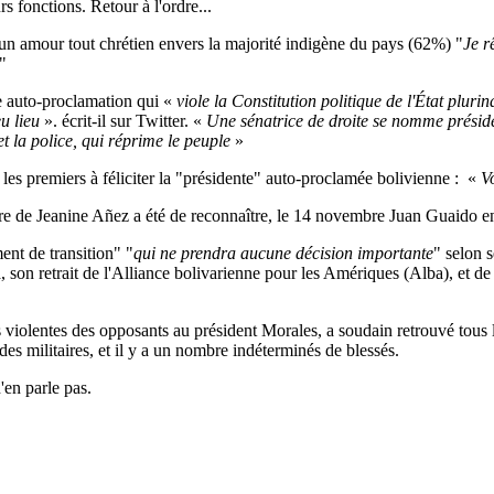
rs fonctions. Retour à l'ordre...
t un amour tout chrétien envers la majorité indigène du pays (62%) "
Je r
"
e auto-proclamation qui «
viole la Constitution politique de l'État pluri
eu lieu
». écrit-il sur Twitter. «
Une sénatrice de droite se nomme préside
t la police, qui réprime le peuple
»
es premiers à féliciter la "présidente" auto-proclamée bolivienne : «
V
ère de Jeanine Añez a été de reconnaître, le 14 novembre Juan Guaido e
nt de transition" "
qui ne prendra aucune décision importante
" selon 
son retrait de l'Alliance bolivarienne pour les Amériques (Alba), et de 
s violentes des opposants au président Morales, a soudain retrouvé tous 
des militaires, et il y a un nombre indéterminés de blessés.
en parle pas.