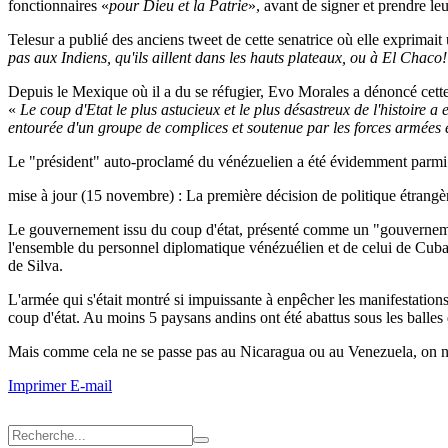
fonctionnaires «
pour Dieu et la Patrie
», avant de signer et prendre leu
Telesur a publié des anciens tweet de cette senatrice où elle exprimai
pas aux Indiens, qu'ils aillent dans les hauts plateaux, ou à El Chaco!
Depuis le Mexique où il a du se réfugier, Evo Morales a dénoncé cett
«
Le coup d'Etat le plus astucieux et le plus désastreux de l'histoire a 
entourée d'un groupe de complices et soutenue par les forces armées e
Le "président" auto-proclamé du vénézuelien a été évidemment parmi l
mise à jour (15 novembre) : La première décision de politique étrang
Le gouvernement issu du coup d'état, présenté comme un "gouverneme
l'ensemble du personnel diplomatique vénézuélien et de celui de Cuba, 
de Silva.
L'armée qui s'était montré si impuissante à enpêcher les manifestation
coup d'état. Au moins 5 paysans andins ont été abattus sous les balles 
Mais comme cela ne se passe pas au Nicaragua ou au Venezuela, on n'
Imprimer
E-mail