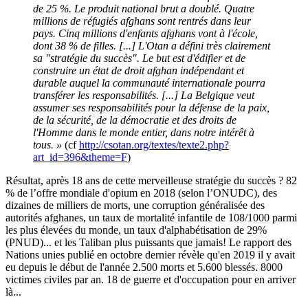
de 25 %. Le produit national brut a doublé. Quatre
millions de réfugiés afghans sont rentrés dans leur
pays. Cinq millions d'enfants afghans vont à l'école,
dont 38 % de filles. [...] L'Otan a défini très clairement
sa "stratégie du succès". Le but est d'édifier et de
construire un état de droit afghan indépendant et
durable auquel la communauté internationale pourra
transférer les responsabilités. [...] La Belgique veut
assumer ses responsabilités pour la défense de la paix,
de la sécurité, de la démocratie et des droits de
l'Homme dans le monde entier, dans notre intérêt à
tous. »
(cf
http://csotan.org/textes/texte2.php?
art_id=396&theme=F
)
Résultat, après 18 ans de cette merveilleuse stratégie du succès ? 82
% de l’offre mondiale d'opium en 2018 (selon l’ONUDC), des
dizaines de milliers de morts, une corruption généralisée des
autorités afghanes, un taux de mortalité infantile de 108/1000 parmi
les plus élevées du monde, un taux d'alphabétisation de 29%
(PNUD)... et les Taliban plus puissants que jamais! Le rapport des
Nations unies publié en octobre dernier révèle qu'en 2019 il y avait
eu depuis le début de l'année 2.500 morts et 5.600 blessés. 8000
victimes civiles par an. 18 de guerre et d'occupation pour en arriver
là...