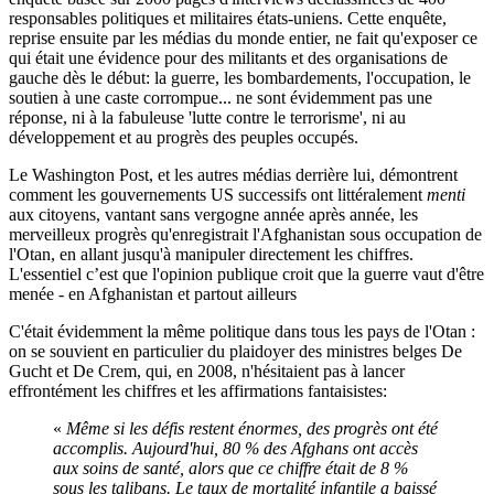
responsables politiques et militaires états-uniens. Cette enquête,
reprise ensuite par les médias du monde entier, ne fait qu'exposer ce
qui était une évidence pour des militants et des organisations de
gauche dès le début: la guerre, les bombardements, l'occupation, le
soutien à une caste corrompue... ne sont évidemment pas une
réponse, ni à la fabuleuse 'lutte contre le terrorisme', ni au
développement et au progrès des peuples occupés.
Le Washington Post, et les autres médias derrière lui, démontrent
comment les gouvernements US successifs ont littéralement
menti
aux citoyens, vantant sans vergogne année après année, les
merveilleux progrès qu'enregistrait l'Afghanistan sous occupation de
l'Otan, en allant jusqu'à manipuler directement les chiffres.
L'essentiel c’est que l'opinion publique croit que la guerre vaut d'être
menée - en Afghanistan et partout ailleurs
C'était évidemment la même politique dans tous les pays de l'Otan :
on se souvient en particulier du plaidoyer des ministres belges De
Gucht et De Crem, qui, en 2008, n'hésitaient pas à lancer
effrontément les chiffres et les affirmations fantaisistes:
«
Même si les défis restent énormes, des progrès ont été
accomplis. Aujourd'hui, 80 % des Afghans ont accès
aux soins de santé, alors que ce chiffre était de 8 %
sous les talibans. Le taux de mortalité infantile a baissé