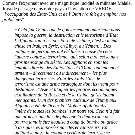
Comme l'exprimait avec une magnifique lucidité la militante Malalai
Joya de passage dans notre pays à l'invitation de VREDE,
"
l’occupation des États-Unis et de l’Otan n’a fait qu’empirer nos
problèmes
" :
« Cela fait 18 ans que le gouvernement américain nous
impose la guerre, la destruction et le terrorisme d’Etat.
L’Afghanistan n’est pas la seule victime, c’est la même
chose en Irak, en Syrie, en Libye, au Yémen… Des
millions de personnes ont été tuées à cause de cette
"guerre contre le terrorisme" qui, selon moi, est le plus
gros mensonge du siècle. Les Afghans en sont les
témoins directs : les États-Unis et l’Otan soutiennent et
arment – directement ou indirectement – les plus
dangereux terroristes. Pour les États-Unis, le
terrorisme est une arme stratégique dont ils usent pour
déstabiliser l’Asie et bloquer les progrès économiques
et militaires de la Russie et de la Chine, qu’ils jugent
menaçants. L’un des premiers cadeaux de Trump aux
Afghans a été de lâcher la "Mother of all bombs",
"mère de toutes les bombes" sur notre sol. Cela n’a fait
que prouver une fois de plus que la démocratie ne
pourra jamais être acquise à coup de bombe ou grâce
à des guerres imposées par des envahisseurs. En
quittant le pays, la colonne vertébrale terroriste se