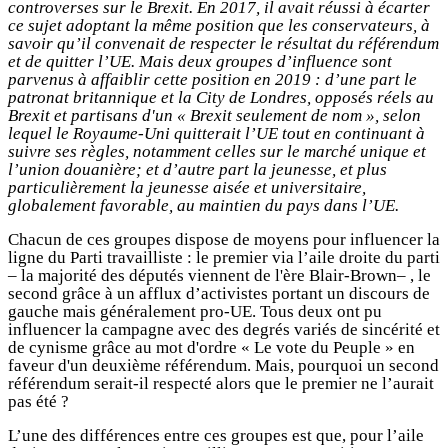
controverses sur le Brexit. En 2017, il avait réussi à écarter
ce sujet adoptant la même position que les conservateurs, à
savoir qu’il convenait de respecter le résultat du référendum
et de quitter l’UE. Mais deux groupes d’influence sont
parvenus à affaiblir cette position en 2019 : d’une part le
patronat britannique et la City de Londres, opposés réels au
Brexit et partisans d'un « Brexit seulement de nom », selon
lequel le Royaume-Uni quitterait l’UE tout en continuant à
suivre ses règles, notamment celles sur le marché unique et
l’union douanière; et d’autre part la jeunesse, et plus
particulièrement la jeunesse aisée et universitaire,
globalement favorable, au maintien du pays dans l’UE.
Chacun de ces groupes dispose de moyens pour influencer la
ligne du Parti travailliste : le premier via l’aile droite du parti
– la majorité des députés viennent de l'ère Blair-Brown– , le
second grâce à un afflux d’activistes portant un discours de
gauche mais généralement pro-UE. Tous deux ont pu
influencer la campagne avec des degrés variés de sincérité et
de cynisme grâce au mot d'ordre « Le vote du Peuple » en
faveur d'un deuxième référendum. Mais, pourquoi un second
référendum serait-il respecté alors que le premier ne l’aurait
pas été ?
L’une des différences entre ces groupes est que, pour l’aile