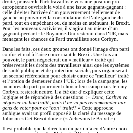
droite, pousser le Parti travailliste vers une position pro-
européenne ouvrirait la voie à une issue gagnant-gagnant :
celle d'éviter l'arrivée d’un gouvernement réellement de
gauche au pouvoir et la consolidation de l’aile gauche du
parti, tout en empêchant ou, du moins en atténuant, le Brexit.
Pour les nouveaux activistes, il s’agirait au mieux d’un
gagnant-perdant : le Royaume-Uni resterait dans l’UE, mais
menaçant les chances du Parti travailliste sous Corbyn.
Dans les faits, ces deux groupes ont donné l'image d'un parti
confus et mal à l’aise concernant le Brexit. Une fois au
pouvoir, le parti négocierait un « meilleur » traité qui
préserverait les droits des travailleurs ainsi que les systèmes
de santé publique et de protection sociale, puis organiserait
un second référendum pour choisir entre ce "meilleur" traité
et l’option de demeurer dans l’UE ; lors de la campagne, les
membres du parti pourraient choisir leur camp mais Jeremy
Corbyn, resterait neutre. Il a été dur d’expliquer cette
logique et de répondre à des questions :
« Donc, Corbyn va
négocier un bon traité, mais il ne va pas recommander aux
gens de voter pour ce "bon" traité?
» Cette approche
ambigüe avait un profil opposé à la clarté du message de
Johnson « Get Brexit done » (« Achevons le Brexit »).
Il est probable que la direction du parti n’a eu d’autre choix