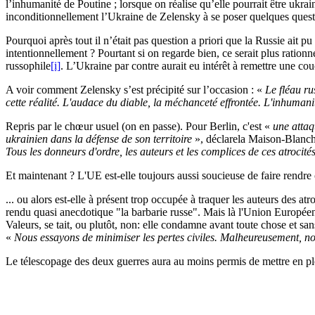
l’inhumanité de Poutine ; lorsque on réalise qu’elle pourrait être ukra
inconditionnellement l’Ukraine de Zelensky à se poser quelques questi
Pourquoi après tout il n’était pas question a priori que la Russie ait 
intentionnellement ? Pourtant si on regarde bien, ce serait plus rationn
russophile
[i]
. L’Ukraine par contre aurait eu intérêt à remettre une cou
A voir comment Zelensky s’est précipité sur l’occasion : «
Le fléau ru
cette réalité. L'audace du diable, la méchanceté effrontée. L'inhumani
Repris par le chœur usuel (on en passe). Pour Berlin, c'est «
une attaq
ukrainien dans la défense de son territoire
», déclare
la Maison-Blanc
Tous les donneurs d'ordre, les auteurs et les complices de ces atrocit
Et maintenant ? L'UE est-elle toujours aussi soucieuse de faire rendr
... ou alors est-elle à présent trop occupée à traquer les auteurs des a
rendu quasi anecdotique "la barbarie russe". Mais là l'Union Européenn
Valeurs, se tait, ou plutôt, non: elle condamne avant toute chose et san
«
Nous essayons de minimiser les pertes civiles. Malheureusement, n
Le télescopage des deux guerres aura au moins permis de mettre en ple