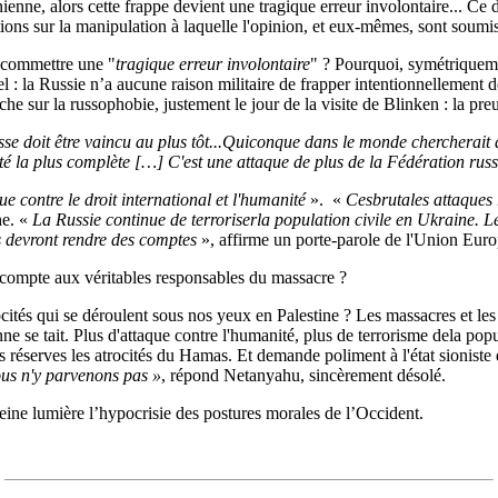
inienne, alors cette frappe devient une tragique erreur involontaire... C
ons sur la manipulation à laquelle l'opinion, et eux-mêmes, sont soumi
pu commettre une "
tragique erreur involontaire
" ? Pourquoi, symétriqueme
el : la Russie n’a aucune raison militaire de frapper intentionnellement 
che sur la russophobie, justement le jour de la visite de Blinken : la pr
sse doit être vaincu au plus tôt...Quiconque dans le monde chercherait 
té la plus complète […] C'est une attaque de plus de la Fédération russ
ue contre le droit international et l'humanité
». «
Ces
brutales attaques 
he. «
La Russie continue de terroriserla population civile en Ukraine. Le
és devront rendre des comptes
», affirme un porte-parole de l'Union E
e compte aux véritables responsables du massacre ?
trocités qui se déroulent sous nos yeux en Palestine ? Les massacres et l
e se tait. Plus d'attaque contre l'humanité, plus de terrorisme dela pop
s réserves les atrocités du Hamas. Et demande poliment à l'état sioniste 
ous n'y parvenons pas »
, répond Netanyahu, sincèrement désolé.
ine lumière l’hypocrisie des postures morales de l’Occident.