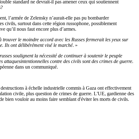
e double standard ne devrait-il pas amener ceux qui soutiennent
s?
nt, l’armée de Zelensky n’aurait-elle pas pu bombarder
des civils, surtout dans cette région russophone, possiblement
euve qu’il nous faut encore plus d’armes.
à trouver le moindre accord avec les Russes fermerait les yeux sur
e. Ils ont délibérément visé le marché
. »
russes soulignent la nécessité de continuer à soutenir le peuple
s attaquesintentionnelles contre des civils sont des crimes de guerre.
uropéenne dans un communiqué.
es destructions à échelle industrielle commis à Gaza ont effectivement
ulation civile, plus question de crimes de guerre. L'UE, gardienne des
de bien vouloir au moins faire semblant d'éviter les morts de civils.