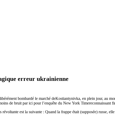
agique erreur ukrainienne
élibérément bombardé le marché deKostiantynivka, en plein jour, au mom
oins de bruit par ici pour l’enquête du New York Timereconnaissant fin
s révoltante est la suivante : Quand la frappe était (supposée) russe, ell