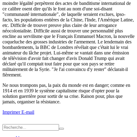
moindre légalité perpètrent des actes de banditisme international de
ce calibre osent dire qu'ils le font au nom d'une soi-disant
"communauté internationale", de laquelle seraient exclues, ipso-
facto, les populations entières de la Chine, l'Inde, l'Amérique Latine,
etc. Difficile de trouver preuve plus claire de leur arrogance
néocolonialiste. Difficile aussi de trouver une personnalité plus
encline au servilisme que le Français Emmanuel Macron, la nouvelle
coqueluche des grosses industries de l'armement. Le lendemain des
bombardements, la BBC de Londres révélait que c'était lui le vrai
animateur du lâche projet. Lui-même se vantait dans une émission
de télévision d'avoir fait changer d'avis Donald Trump qui avait
déclaré qu'il comptait tout faire pour que son pays se retire
militairement de la Syrie. "Je l'ai convaincu d'y rester" déclarait-il
fièrement.
Ne nous trompons pas, la paix du monde est en danger; comme en
1914 et en 1939 le système capitalisme risque d'opter pour la
solution guerrière pour sortir de sa crise. Raison pour, plus que
jamais, organiser la résistance.
Imprimer
E-mail