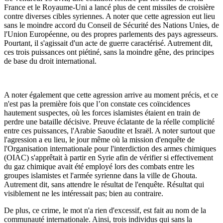
France et le Royaume-Uni a lancé plus de cent missiles de croisière
contre diverses cibles syriennes. A noter que cette agression eut lieu
sans le moindre accord du Conseil de Sécurité des Nations Unies, de
l'Union Européenne, ou des propres parlements des pays agresseurs.
Pourtant, il s'agissait d'un acte de guerre caractérisé. Autrement dit,
ces trois puissances ont piétiné, sans la moindre gêne, des principes
de base du droit international.
A noter également que cette agression arrive au moment précis, et ce
n'est pas la première fois que l’on constate ces coïncidences
hautement suspectes, où les forces islamistes étaient en train de
perdre une bataille décisive. Preuve éclatante de la réelle complicité
entre ces puissances, l'Arabie Saoudite et Israël. A noter surtout que
l'agression a eu lieu, le jour même où la mission d'enquête de
l'Organisation internationale pour l'interdiction des armes chimiques
(OIAC) s'apprêtait à partir en Syrie afin de vérifier si effectivement
du gaz chimique avait été employé lors des combats entre les
groupes islamistes et l'armée syrienne dans la ville de Ghouta.
Autrement dit, sans attendre le résultat de l'enquête. Résultat qui
visiblement ne les intéressait pas; bien au contraire.
De plus, ce crime, le mot n'a rien d'excessif, est fait au nom de la
communauté internationale. Ainsi, trois individus qui sans la