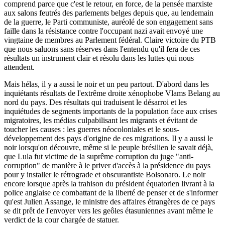
comprend parce que c'est le retour, en force, de la pensée marxiste
aux salons feutrés des parlements belges depuis que, au lendemain
de la guerre, le Parti communiste, auréolé de son engagement sans
faille dans la résistance contre l'occupant nazi avait envoyé une
vingtaine de membres au Parlement fédéral. Claire victoire du PTB
que nous saluons sans réserves dans l'entendu qu'il fera de ces
résultats un instrument clair et résolu dans les luttes qui nous
attendent.
Mais hélas, il y a aussi le noir et un peu partout. D'abord dans les
inquiétants résultats de l'extrême droite xénophobe Vlams Belang au
nord du pays. Des résultats qui traduisent le désarroi et les
inquiétudes de segments importants de la population face aux crises
migratoires, les médias culpabilisant les migrants et évitant de
toucher les causes : les guerres néocoloniales et le sous-
développement des pays d'origine de ces migrations. Il y a aussi le
noir lorsqu'on découvre, même si le peuple brésilien le savait déjà,
que Lula fut victime de la suprême corruption du juge "anti-
corruption" de manière à le priver d'accès à la présidence du pays
pour y installer le rétrograde et obscurantiste Bolsonaro. Le noir
encore lorsque après la trahison du président équatorien livrant à la
police anglaise ce combattant de la liberté de penser et de s'informer
qu'est Julien Assange, le ministre des affaires étrangères de ce pays
se dit prêt de l'envoyer vers les geôles étasuniennes avant même le
verdict de la cour chargée de statuer.