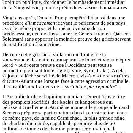
l'opinion publique, d'ordonner le bombardement immédiat
de la Yougoslavie, pour de prétendues raisons humanitaires.
Vingt ans après, Donald Trump, empêtré lui aussi dans une
procédure
d'impeachment
devant le parlement de son pays,
avec le même propos et le même cynisme de son
prédécesseur, décide d'assassiner le Général iranien Qassem
Soleimani sans apporter la moindre preuve des griefs servant
de justification à son crime.
Derrière cette grossière violation du droit et de la
souveraineté des nations transparait ce lourd et vieux mépris
Nord > Sud; cette preuve que l'Occident peut tout se
permettre piétinant toute règle (Lybie, Syrie, Irak..). A cela
s'ajoute la lâche servilité de Macron, vis-à-vis de ses maîtres
d’Outre-Atlantique lorsque face à cette agression criminelle,
il conseille aux Iraniens de
"..surtout ne pas répondre
" .
L'Australie brule et l'opinion mondiale s'émeut à juste titre
des pompiers sacrifiés, des koalas et kangourous qui
périssent cruellement. Au même moment le groupe allemand
Siemens prépare sa participation dans la construction, dans
ce même pays, de la mine Carmichael, la plus grande mine
de charbon du monde, capable de produire plus de 60
millions de tonnes de charbon par an. Or on sait que le