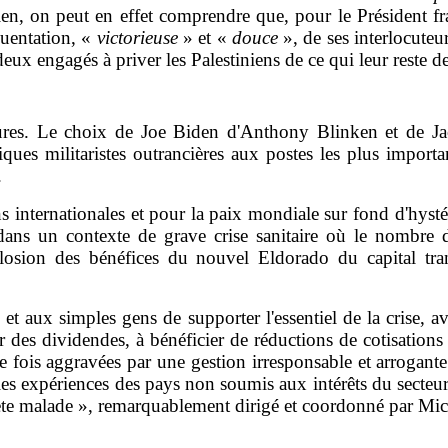
ien, on peut en effet comprendre que, pour le Président fr
quentation, «
victorieuse
» et «
douce
», de ses interlocut
x engagés à priver les Palestiniens de ce qui leur reste de 
ures. Le choix de Joe Biden d'Anthony Blinken et de Ja
itiques militaristes outrancières aux postes les plus impor
.
s internationales et pour la paix mondiale sur fond d'hystér
ans un contexte de grave crise sanitaire où le nombre d
plosion des bénéfices du nouvel Eldorado du capital trans
s et aux simples gens de supporter l'essentiel de la crise,
r des dividendes, à bénéficier de réductions de cotisations
e fois aggravées par une gestion irresponsable et arrogant
les expériences des pays non soumis aux intérêts du secteur
ète malade », remarquablement dirigé et coordonné par Mic