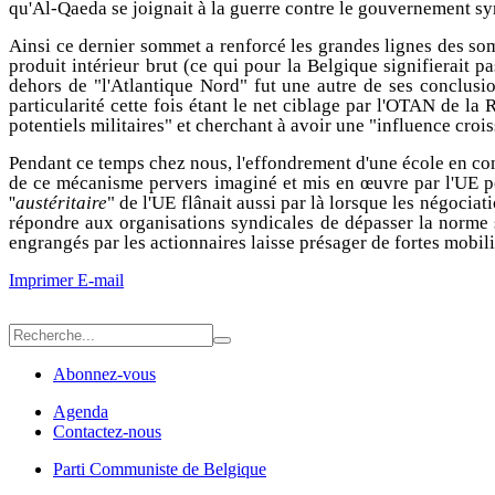
qu'Al-Qaeda se joignait à la guerre contre le gouvernement sy
Ainsi ce dernier sommet a renforcé les grandes lignes des so
produit intérieur brut (ce qui pour la Belgique signifierait
dehors de "l'Atlantique Nord" fut une autre de ses conclusion
particularité cette fois étant le net ciblage par l'OTAN de l
potentiels militaires" et cherchant à avoir une "influence crois
Pendant ce temps chez nous, l'effondrement d'une école en cons
de ce mécanisme pervers imaginé et mis en œuvre par l'UE pou
''
austéritaire
" de l'UE flânait aussi par là lorsque les négocia
répondre aux organisations syndicales de dépasser la norme s
engrangés par les actionnaires laisse présager de fortes mobilis
Imprimer
E-mail
Abonnez-vous
Agenda
Contactez-nous
Parti Communiste de Belgique