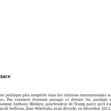
nace
une politique plus tempérée dans les relations internationales au
s. Pas vraiment étonnant puisque ce dernier fut, pendant sa
 nommé Anthony Blinken, pourfendeur de Trump parce qu'il n'alla
Jacob Sullivan, dont Wikileaks avait dévoilé, en décembre 2012, u