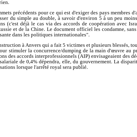
rien.
mmets précédents pour ce qui est d'exiger des pays membres d'
 passer du simple au double, à savoir d'environ 5 à un peu moin
s (c'est déjà le cas via des accords de coopération avec Israë
a Russie et de la Chine. Le document officiel les condamne, san
sante dans les politiques internationales".
truction à Anvers qui a fait 5 victimes et plusieurs blessés, tou
r stimuler la concurrence/dumping de la main d'œuvre au profi
tions des accords interprofessionnels (AIP) envisageaient des déc
alariale de 0,4% dépendra, elle, du gouvernement. La disparité 
ations lorsque l'arrêté royal sera publié.