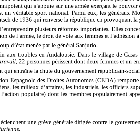
mnipotent qui s’appuie sur une armée exerçant le pouvoir
st un véritable sport national. Parmi eux, les généraux Mol
 putsch de 1936 qui renverse la république en provoquant la g
 d’entreprendre
plusieurs réformes importantes
. Elles conce
ation de l’armée, le droit de vote aux femmes et l’adhésion à
coup d’état menée par le général Sanjurio.
 fin aux troubles en Andalousie
. Dans le village de Casas
travail
,
22 personnes périssent dont deux femmes et un enf
t qui entraîne la chute du gouvernement républicain-social
tion Espagnole des Droites Autonomes
(CEDA) remporte le
ens, les milieux d’affaires, les industriels, les officiers supé
 l’action populaire)
dont les membres populairement appel
s déclenchent une grève générale dirigée contre le gouvern
urienne
.