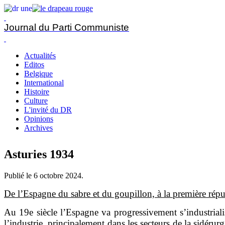
Journal du Parti Communiste
Actualités
Editos
Belgique
International
Histoire
Culture
L'invité du DR
Opinions
Archives
Asturies 1934
Publié le
6 octobre 2024
.
De l’Espagne du sabre et du goupillon, à la première rép
Au 19e siècle l’Espagne va progressivement s’industrial
l’industrie, principalement dans les secteurs de la sidéru