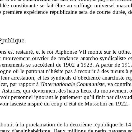
lée constituante se fait élire au suffrage universel masc
 première expérience républicaine sera de courte durée, d
épublique.
 est restauré, et le roi Alphonse VII monte sur le trône.
t mouvement ouvrier de tendance anarcho-syndicaliste
et
ouvernements se succèdent de 1902 à 1923. A partir de 1917
ogne où le patronat n’hésite pas à recourir à des tueurs à g
leur arrestation, et les syndicats d’obédience anarchiste ré
at, par rapport à l'
Internationale Communiste
,
va contrib
s Asturies, qui deviennent des hauts lieux du mouvement ouv
uvoir personnel ignorant le parlement qu’il finit par disso
oir fasciste inspiré du coup d’état de Mussolini en 1922.
aboutit à la proclamation de la deuxième république le 14 
t taux d'analphabétisme
. Deux millions de petits paysans so