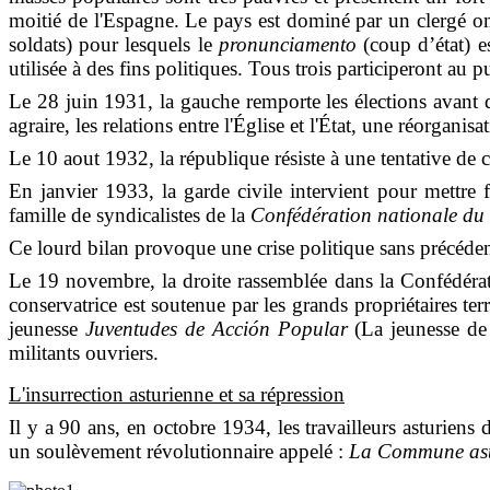
moitié de l'Espagne. Le pays est dominé par un clergé o
soldats) pour lesquels le
pronunciamento
(coup d’état) e
utilisée à des fins politiques. Tous trois participeront au
Le 28 juin 1931, la gauche remporte les élections avant
agraire, les relations entre
l'Église et l'État, une réorganis
Le 10 aout 1932, la république résiste à une tentative de 
En janvier 1933, la garde civile intervient pour mettre
famille de syndicalistes de la
Confédération nationale du 
Ce lourd bilan provoque une crise politique sans précéden
Le 19 novembre, la droite rassemblée dans
la
Confédéra
conservatrice est
soutenue par les grands propriétaires terri
jeunesse
Juventudes de Acción Popular
(
La jeunesse de
militants ouvriers.
L'insurrection asturienne et sa répression
I
l y a 90 ans, en octobre 1934, les travailleurs asturien
un soulèvement révolutionnaire appelé :
La Commune ast