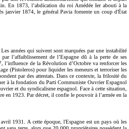
ulin. En 1873, l’abdication du roi Amédée Ier abouti à la
ès janvier 1874, le général Pavia fomente un coup d'État
 Les années qui suivent sont marquées par une instabilité
 par l’affaiblissement de l’Espagne dû à la perte de ses
, l’influence de la Révolution d’Octobre va renforcer les
age (Pistoleros) pour liquider les meneurs et terroriser les
pondent par des attentats. Dans ce contexte, la frilosité du
uer à la fondation du Parti Communiste Ouvrier Espagnol
rier et du syndicalisme espagnol. Face à cette situation,
udre en 1923.
Par décret, il
confie le pouvoir à l’armée en la
avril 1931. A cette époque, l'Espagne est un pays où les
nt sans terre, alors que 20 000 propriétaires possèdent la