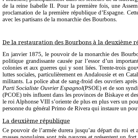
de la reine Isabelle II.
Pour la première fois, une Assemb
proclamation de la première république d’Espagne. Cette
avec les partisans de la monarchie des Bourbons.
De la restauration des Bourbons à la deuxième r
En janvier 1875, le pouvoir de la monarchie des Bourbons
politique grandissante causée par l’essor d’
un importan
colonies et aux guerres qui y sont liées. Trente-trois g
luttes sociales, particulièrement en Andalousie et en Catal
militants. La police abat de sang-froid des ouvriers après 
Parti Socialiste Ouvrier Espagnol
(PSOE) et de son syndic
(PCOE) très influent dans les provinces de Biskaye et de
le roi Alphonse VIII s’oriente de plus en plus vers un po
personne du général Primo de Rivera qui instaure un pouv
La deuxième république
Ce pouvoir de l’armée durera jusqu’au départ du roi et 
masses populaires sont très pauvres et présentent un for