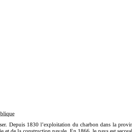
ublique
iser. Depuis 1830 l’exploitation du charbon dans la prov
rgie et de la construction navale. En 1866, le pays est secou