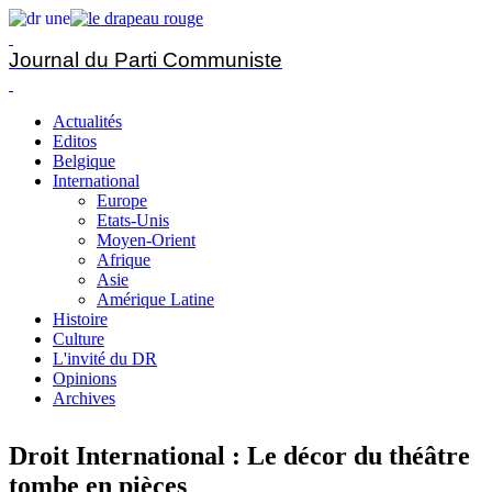
Journal du Parti Communiste
Actualités
Editos
Belgique
International
Europe
Etats-Unis
Moyen-Orient
Afrique
Asie
Amérique Latine
Histoire
Culture
L'invité du DR
Opinions
Archives
Droit International : Le décor du théâtre
tombe en pièces