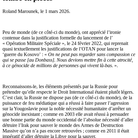
Roland Marounek, le
1 mars 2026
.
Peu de monde (de ce côté-ci du monde), ont apprécié l’ironie
contenue dans la justification formelle du lancement de l’
« Opération Militaire Spéciale », le 24 février 2022, qui reprenait
quasi textuellement les justifications de l’OTAN pour lancer la
‘guerre du Kosovo’ : «
On ne peut pas regarder sans compassion ce
qui se passe [au Donbass]. Nous devions mettre fin à cette atrocité,
à ce génocide de millions de personnes qui vivent là-bas
. ».
Reconnaissons-le, les éléments présentés par la Russie pour
prétendre qu’elle respecte le Droit International étaient plutôt légers.
C’est clair, la Russie ne dispose pas (de ce côté-ci du monde), de la
puissance de feu médiatique qui a réussi à faire passer l’agression
sur la Yougoslavie pour la noble nécessité humanitaire d’arrêter un
génocide inexistant ; comme en 2003 elle avait réussi à persuader
une bonne partie du monde occidental de l’absolue nécessité d’aller
détruire l’Irak pour sauver le monde des Armes de Destruction
Massive qu’on n’a pas encore retrouvées ; comme en 2011 il était
impératif d’aller détruire la Libye pour la sauver.