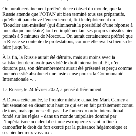
On aurait certainement préféré, de ce côté-ci du monde, que la
Russie attende que l’OTAN ait bien terminé tous ses préparatifs,
qu’elle ait parachevé l’encerclement, fini le déploiement du
‘Bouclier anti-missiles’ (qui éliminerait la possibilité d’une réponse à
une attaque nucléaire) tout en implémentant ses propres missiles bien
pointés à 5 minutes de Moscou... On aurait certainement préféré que
la Russie se contente de protestations, comme elle avait si bien su le
faire jusqu’ici.
À la fin, la Russie aurait été détruite, mais au moins avec la
satisfaction de n’avoir pas violé le droit international. Et, n’en
doutons pas, son démembrement aurait été présenté et perçu comme
une nécessité absolue et une juste cause pour « la Communauté
Internationale »...
La Russie, le 24 février 2022, a pensé différemment.
A Davos cette année, le Premier ministre canadien Mark Carney a
fait sensation en disant tout haut ce qui est en fait parfaitement connu
de tous, mais qui ne se dit pas : Le fameux « ordre international
fondé sur les règles » dans un monde unipolaire dominé par
l’impérialisme occidental est une escroquerie visant in fine à
camoufler le droit du fort exercé par la puissance hégémonique et
ses bienheureux vassaux :