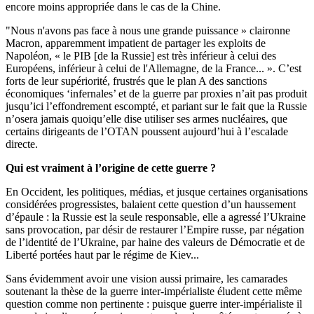
encore moins appropriée dans le cas de la Chine.
"Nous n'avons pas face à nous une grande puissance » claironne
Macron, apparemment impatient de partager les exploits de
Napoléon, « le PIB [de la Russie] est très inférieur à celui des
Européens, inférieur à celui de l'Allemagne, de la France... ». C’est
forts de leur supériorité, frustrés que le plan A des sanctions
économiques ‘infernales’ et de la guerre par proxies n’ait pas produit
jusqu’ici l’effondrement escompté, et pariant sur le fait que la Russie
n’osera jamais quoiqu’elle dise utiliser ses armes nucléaires, que
certains dirigeants de l’OTAN poussent aujourd’hui à l’escalade
directe.
Qui est vraiment à l’origine de cette guerre ?
En Occident, les politiques, médias, et jusque certaines organisations
considérées progressistes, balaient cette question d’un haussement
d’épaule : la Russie est la seule responsable, elle a agressé l’Ukraine
sans provocation, par désir de restaurer l’Empire russe, par négation
de l’identité de l’Ukraine, par haine des valeurs de Démocratie et de
Liberté portées haut par le régime de Kiev...
Sans évidemment avoir une vision aussi primaire, les camarades
soutenant la thèse de la guerre inter-impérialiste éludent cette même
question comme non pertinente : puisque guerre inter-impérialiste il