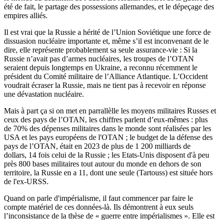
été de fait, le partage des possessions allemandes, et le dépeçage des
empires alliés.
Il est vrai que la Russie a hérité de l’Union Soviétique une force de
dissuasion nucléaire importante et, même s’il est inconvenant de le
dire, elle représente probablement sa seule assurance-vie : Si la
Russie n’avait pas d’armes nucléaires, les troupes de l’OTAN
seraient depuis longtemps en Ukraine, a reconnu récemment le
président du Comité militaire de l’Alliance Atlantique. L’Occident
voudrait écraser la Russie, mais ne tient pas à recevoir en réponse
une dévastation nucléaire.
Mais à part ça si on met en parrallèlle les moyens militaires Russes et
ceux des pays de l’OTAN, les chiffres parlent d’eux-mêmes : plus
de 70% des dépenses militaires dans le monde sont réalisées par les
USA et les pays européens de l'OTAN ; le budget de la défense des
pays de l’OTAN, était en 2023 de plus de 1 200 milliards de
dollars, 14 fois celui de la Russie ; les Etats-Unis disposent d'à peu
près 800 bases militaires tout autour du monde en dehors de son
territoire, la Russie en a 11, dont une seule (Tartouss) est située hors
de l'ex-URSS.
Quand on parle d'impérialisme, il faut commencer par faire le
compte matériel de ces données-là. Ils démontrent à eux seuls
l’inconsistance de la thèse de « guerre entre impérialismes ». Elle est