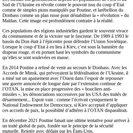
Sud de l’Ukraine en révolte contre le pouvoir issu du coup d’Etat
comme de simples pions manipulés par Poutine, et larébellion du
Donbass comme un plan russe pour déstabiliser la « révolution » du
Maïdan. Cette image est profondément contraire à la réalité.
Ces populations des régions industrielles gardent le souvenir vivace
du communisme et de la victoire sur le fascisme. De 1989 á 1993 le
bassin du Don était à l’épicentre pour défendre l’Union Soviétique.
Lorsque le coup d’Etat à eu lieu à Kiev, c’est sous la bannière du
drapeau rouge, et en portant haut les symboles du communisme
qu’elles se sont soulevées en masse.
En 2014 Poutine a refusé de venir au secours le Donbass. Avec les
Accords de Minsk, qui prévoyaient la fédéralisation de l’Ukraine, il
a misé sur un apaisement avec l’Ouest dans l’espoir de repousser
une guerre annoncée de longue date par l’extension continue de
l’OTAN, la mise en place progressive des « boucliers anti-
missiles », les dénonciations successives par les USA des traités de
désarmement... Espoir vain : comme l’écrivait cyniquement le
National Endowment for Democracy, si Kiev acceptait d’appliquer
ces accords de paix, la possibilité d’adhérer à l’OTAN disparaîtrait.
En décembre 2021 Poutine faisait une ultime tentative pour arriver à
un traité global de paix, fondée sur le principe de la sécurité
mutuelle. Rejetée avec dédain par les États-Unis.