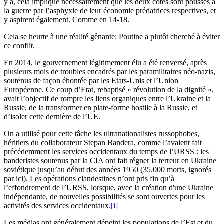
y a, cela implique nécessairement que les deux côtés sont poussés à
la guerre par l’asphyxie de leur économie prédatrices respectives, et
y aspirent également. Comme en 14-18.
Cela se heurte à une réalité gênante: Poutine a plutôt cherché à éviter
ce conflit.
En 2014, le gouvernement légitimement élu a été renversé, après
plusieurs mois de troubles encadrés par les paramilitaires néo-nazis,
soutenus de façon éhontée par les Etats-Unis et l’Union
Européenne. Ce coup d’Etat, rebaptisé « révolution de la dignité »,
avait l’objectif de rompre les liens organiques entre l’Ukraine et la
Russie, de la transformer en plate-forme hostile à la Russie, et
d’isoler cette dernière de l’UE.
On a utilisé pour cette tâche les ultranationalistes russophobes,
héritiers du collaborateur Stepan Bandera, comme l’avaient fait
précédemment les services occidentaux du temps de l’URSS : les
banderistes soutenus par la CIA ont fait régner la terreur en Ukraine
soviétique jusqu’au début des années 1950 (35.000 morts, ignorés
par ici). Les opérations clandestines n’ont pris fin qu’à
l’effondrement de l’URSS, lorsque, avec la création d'une Ukraine
indépendante, de nouvelles possibilités se sont ouvertes pour les
activités des services occidentaux.
[i]
Les médias ont généralement dépeint les populations de l’Est et du