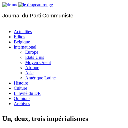
Journal du Parti Communiste
Actualités
Editos
Belgique
International
Europe
Etats-Unis
Moyen-Orient
Afrique
Asie
Amérique Latine
Histoire
Culture
L'invité du DR
Opinions
Archives
Un, deux, trois impérialismes