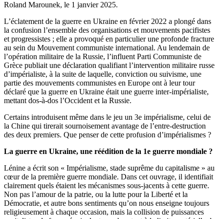
Roland Marounek, le
1 janvier 2025
.
L’éclatement de la guerre en Ukraine en février 2022 a plongé dans
la confusion l’ensemble des organisations et mouvements pacifistes
et progressistes ; elle a provoqué en particulier une profonde fracture
au sein du Mouvement communiste international. Au lendemain de
l’opération militaire de la Russie, l’influent Parti Communiste de
Grèce publiait une déclaration qualifiant l’intervention militaire russe
d’impérialiste, à la suite de laquelle, conviction ou suivisme, une
partie des mouvements communistes en Europe ont à leur tour
déclaré que la guerre en Ukraine était une guerre inter-impérialiste,
mettant dos-à-dos l’Occident et la Russie.
Certains introduisent même dans le jeu un 3e impérialisme, celui de
la Chine qui tirerait sournoisement avantage de l’entre-destruction
des deux premiers. Que penser de cette profusion d’impérialismes ?
La guerre en Ukraine, une réédition de la 1e guerre mondiale ?
Lénine a écrit son « Impérialisme, stade suprême du capitalisme » au
cœur de la première guerre mondiale. Dans cet ouvrage, il identifiait
clairement quels étaient les mécanismes sous-jacents à cette guerre.
Non pas l’amour de la patrie, ou la lutte pour la Liberté et la
Démocratie, et autre bons sentiments qu’on nous enseigne toujours
religieusement à chaque occasion, mais la collision de puissances