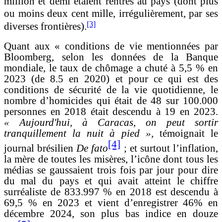
million et demi étaient rentrés au pays (dont plus
ou moins deux cent mille, irrégulièrement, par ses
[3]
diverses frontières).
Quant aux « conditions de vie mentionnées par
Bloomberg, selon les données de la Banque
mondiale
, le taux de chômage a chuté à 5,5 % en
2023 (de 8.5 en 2020) et pour ce qui est des
conditions de sécurité de la vie quotidienne, le
nombre d’homicides qui était de 48 sur 100.000
personnes en 2018 était descendu à 19 en 2023.
« Aujourd'hui, à Caracas, on peut sortir
tranquillement la nuit à pied »,
témoignait le
[4]
journal brésilien
De fato
; et surtout l’inflation,
la mère de toutes les misères, l’icône dont tous les
médias se gaussaient trois fois par jour pour dire
du mal du pays et qui avait atteint le chiffre
surréaliste de 833.997 % en 2018 est descendu à
69,5 % en 2023 et vient d’enregistrer 46% en
décembre 2024, son plus bas indice en douze