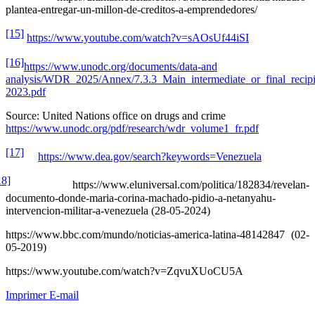
plantea-entregar-un-millon-de-creditos-a-emprendedores/
[15]
https://www.youtube.com/watch?v=sAOsUf44iSI
[16]
https://www.unodc.org/documents/data-and
analysis/WDR_2025/Annex/7.3.3_Main_intermediate_or_final_recipi
2023.pdf
Source: United Nations office on drugs and crime
https://www.unodc.org/pdf/research/wdr_volume1_fr.pdf
[17]
https://www.dea.gov/search?keywords=Venezuela
18]
https://www.eluniversal.com/politica/182834/revelan-
documento-donde-maria-corina-machado-pidio-a-netanyahu-
intervencion-militar-a-venezuela (28-05-2024)
https://www.bbc.com/mundo/noticias-america-latina-48142847 (02-
05-2019)
https://www.youtube.com/watch?v=ZqvuXUoCU5A
Imprimer
E-mail