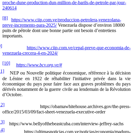
proche-dune-production-dun-million-de-barils-de-petrole-par-jour-
240614
[8]
https://www.ciip.com.ve/produccion-petrolera-venezolana-
preve-incremento-para-2025/
Venezuela dispose d’environ 18000
puits de pétrole dont une bonne partie ont besoin d’entretiens
importants.
9]
https://www.ciip.com.ve/cepal-preve-que-economia-de-
venezuela-crecera-4-en-2024/
[10]
https://www.bcv.org.ve/#
11]
NEP ou Nouvelle politique économique, référence à la décision
de Lénine en 1922 de réhabiliter l'initiative privée dans la vie
économique du pays pour faire face aux graves problèmes du pays
dérivés notamment de la guerre civile au lendemain de la Révolution
d’Octobre.
12]
https://obamawhitehouse.archives.gov/the-press-
office/2015/03/09/fact-sheet-venezuela-executive-order
13]
https://www.bellyofthebeastcuba.com/interview-jeffrey-sachs
14]
https://ultimasnoticias.com.ve/noticias/economia/maduro-