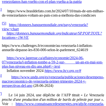
venezolanos-han-vuelto-con-el-plan-vuelta-a-la-patria
4]
https://www.brasildefato.com.br/2024/07/10/mais-de-um-milhao-
de-venezuelanos-voltam-ao-pais-com-a-melhora-das-condicoes
[5]
https://donnees.banquemondiale.org/pays/venezuela?
view=chart
https://donnees.banquemondiale.org/indicateur/SP.POP.TOTL?
locations=1W-VE
https://www.challenges.fr/economie/au-venezuela-l-inflation-
annuelle-depasse-les-830-000-selon-le-parlement_624619
https://www.lapresse.ca/affaires/economie/2024-06-
07/venezuela/l-inflation-tombe-a-59-2-sur- un-an-en-mai-son-
plus-bas-niveau-en-dix-ans.php#:~:text
Inflation novembre 2024
https://www.bcv.org.ve/#
6]
https://www.undp.org/es/venezuela/publicaciones/desempeno-
macroeconomico-de-venezuela-primer-trimestre-2024-y-
perspectivas-del-ano
(28-06-2024)
7]
Le 14 juin 2024, une dépêche de l’AFP titrait «
Le Venezuela
proche d'une production d'un million de barils de pétrole par jour ».
Voir :
https://www.connaissancedesenergies.org/afp/le-venezuela-