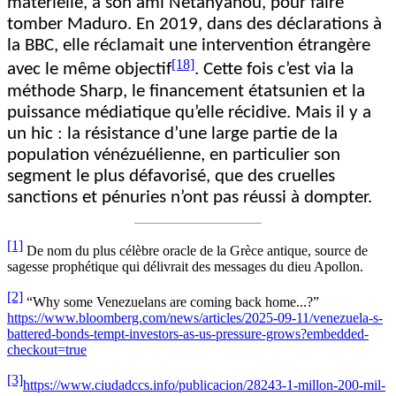
matérielle, à son ami Netanyahou, pour faire
tomber Maduro. En 2019, dans des déclarations à
la BBC, elle réclamait une intervention étrangère
[18]
avec le même objectif
. Cette fois c’est via la
méthode Sharp, le financement étatsunien et la
puissance médiatique qu’elle récidive. Mais il y a
un hic : la résistance d’une large partie de la
population vénézuélienne, en particulier son
segment le plus défavorisé, que des cruelles
sanctions et pénuries n’ont pas réussi à dompter.
[1]
De nom du plus célèbre oracle de la Grèce antique, source de
sagesse prophétique qui délivrait des messages du dieu Apollon.
[2]
“Why some Venezuelans are coming back home...?”
https://www.bloomberg.com/news/articles/2025-09-11/venezuela-s-
battered-bonds-tempt-investors-as-us-pressure-grows?embedded-
checkout=true
[3]
https://www.ciudadccs.info/publicacion/28243-1-millon-200-mil-