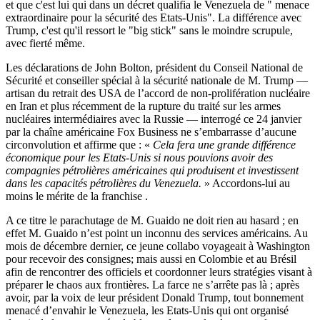
et que c'est lui qui dans un décret qualifia le Venezuela de " menace
extraordinaire pour la sécurité des Etats-Unis". La différence avec
Trump, c'est qu'il ressort le "big stick" sans le moindre scrupule,
avec fierté même.
Les déclarations de John Bolton, président du Conseil National de
Sécurité et conseiller spécial à la sécurité nationale de M. Trump —
artisan du retrait des USA de l’accord de non-prolifération nucléaire
en Iran et plus récemment de la rupture du traité sur les armes
nucléaires intermédiaires avec la Russie — interrogé ce 24 janvier
par la chaîne américaine Fox Business ne s’embarrasse d’aucune
circonvolution et affirme que : «
Cela fera une grande différence
économique pour les Etats-Unis si nous pouvions avoir des
compagnies pétrolières américaines qui produisent et investissent
dans les capacités pétrolières du Venezuela.
» Accordons-lui au
moins le mérite de la franchise .
A ce titre le parachutage de M. Guaido ne doit rien au hasard ; en
effet M. Guaido n’est point un inconnu des services américains. Au
mois de décembre dernier, ce jeune collabo voyageait à Washington
pour recevoir des consignes; mais aussi en Colombie et au Brésil
afin de rencontrer des officiels et coordonner leurs stratégies visant à
préparer le chaos aux frontières. La farce ne s’arrête pas là ; après
avoir, par la voix de leur président Donald Trump, tout bonnement
menacé d’envahir le Venezuela, les Etats-Unis qui ont organisé