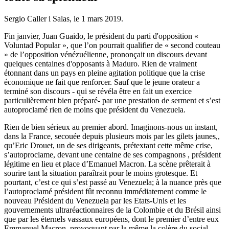
Sergio Caller i Salas, le
1 mars 2019
.
Fin janvier, Juan Guaido, le président du parti d'opposition «
Voluntad Popular », que l’on pourrait qualifier de « second couteau
» de l’opposition vénézuélienne, prononçait un discours devant
quelques centaines d'opposants à Maduro. Rien de vraiment
étonnant dans un pays en pleine agitation politique que la crise
économique ne fait que renforcer. Sauf que le jeune orateur a
terminé son discours - qui se révéla être en fait un exercice
particulièrement bien préparé- par une prestation de serment et s’est
autoproclamé rien de moins que président du Venezuela.
Rien de bien sérieux au premier abord. Imaginons-nous un instant,
dans la France, secouée depuis plusieurs mois par les gilets jaunes,,
qu’Eric Drouet, un de ses dirigeants, prétextant cette même crise,
s’autoproclame, devant une centaine de ses compagnons , président
légitime en lieu et place d’Emanuel Macron. La scène prêterait à
sourire tant la situation paraîtrait pour le moins grotesque. Et
pourtant, c’est ce qui s’est passé au Venezuela; à la nuance près que
l’autoproclamé président fût reconnu immédiatement comme le
nouveau Président du Venezuela par les Etats-Unis et les
gouvernements ultraréactionnaires de la Colombie et du Brésil ainsi
que par les éternels vassaux européens, dont le premier d’entre eux
Emmanuel Macron, provoquant par la même la colère du social-