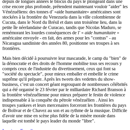
depuis de longues années le blocus du pays le plongeant dans une
crise encore plus profonde, prétendent maintenant vouloir "aider" les
Vénézuéliens: des tonnes d’ «aide humanitaire» américaines sont
stockées à la frontière du Venezuela dans la ville colombienne de
Cucuta, dans le Nord du Brésil et dans unn troisième lieu, dans la
petite île néerlandaise de Curacao, tandis que Nicolas Maduro, se
remémorant les lourdes conséquences de l’ «
aide humanitaire
»
américaine envoyée - en fait, des armes pour les "contras" - au
Nicaragua sandiniste des années 80, positionne ses troupes à ses
frontières.
Mais bien décidé à poursuivre leur mascarade, le camp du "bien" de
la démocratie et des droits de l'homme mobilise tous ses recours y
compris ceux de l'industrie du divertissement, ceux qui font sa
"société du spectacle", pour mieux emballer et embellir le crime
suprême qu'il prépare. Après les tweets des vedettes du show-
business, c’est un concert géant regroupant de nombreuses célébrités
qui a été organisé le 23 février par le milliardaire Richard Branson à
la frontière vénézuélienne pour mieux préparer le festin de violence
indispensable à la conquête du pétrole vénézuélien . Ainsi les
troupes yankees et leurs mercenaires forceront les frontières du pays
de Bolivar et de Chavez au son et au rythme de la musique. Difficile
d'avoir une mise en scène plus fidèle de la misère morale dans
laquelle est tombé le pays leader du monde "libre".