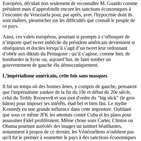
Européen, décidait non seulement de reconnaître M. Guaido comme
président mais d’approfondir encore les sanctions économiques à
l’encontre du Venezuela pour, par après, avec l'hypocrisie dont ils
sont maîtres, pleurnicher sur les difficultés que connaît le peuple de
ce pays.
Ainsi, ces valets européens, pourtant si prompts à s’offusquer de
n’importe quel tweet imbécile du président américain deviennent si
obséquieux et dociles lorsqu’il s’agit d’un tweet leur ordonnant
d’obéir aux diktats du Pentagone ; qu’il s’agisse, comme hier, de
bombarder la Syrie ou, aujourd’hui, de faire tomber un
gouvernement de gauche élu démocratiquement.
L’impérialisme américain, cette fois sans masques
Il fut un temps où des bonnes âmes, y compris de gauche, pensaient
que l'impérialisme yankee de la fin du 19e et début du 20e siècle,
celui du Teddy Roosevelt et son mot d'ordre du "big stick" (le gros
bâton) pour imposer ses intérêts, était bel et bien fini. Le mythe
Kennedy eu une grande influence dans cette imposture. Oubliant
que sous ce même JFK les attentats contre Cuba et les plans pour
assassiner Fidel proliféraient. Même chose sous Carter, Clinton ou
Obama pourtant auréolés des images un tantinet béatifiantes,
notamment à propos de ce dernier, les Vénézuéliens n'oublient pas
qu'il fut le premier à soumettre le pays à des sanctions économiques