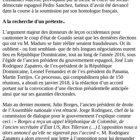
démocrate espagnol Pedro Sanchez, furieux d’avoir été devancé
dans la course à la soumission par son homologue français.
A la recherche d'un prétexte..
L’argument majeur des donneurs de leçon occidentaux pour
cautionner le coup d'état de Guaido serait que les dernières élections
qui ont vu M. Maduro se faire réélire seraient frauduleuses. Or ils
oublient - ou font semblant- que de très longues négociations eurent
lieu en République Dominicaine, tout au long de l'année 2016, sous
l’égide de l’ancien président du gouvernement espagnol, José Luis
Rodriguez Zapatero, de l’ex-président de la République
Dominicaine, Leonel Fernandez et de l’ex-président du Panama,
Martin Torrijos. Ce processus, qui comptabilisera plus de 150
réunions, a abouti en janvier 2018, à la rédaction d’un accord
portant sur la convocation d’une élection présidentielle anticipée
ainsi que sur ses garanties électorales.
Mais au dernier moment, Julio Borges, l’ancien président de droite
de l’Assemblée nationale s'est rétracté. Jorge Rodriguez, chef de la
commission de dialogue pour le gouvernement l’explique comme
ceci : «
Borges a reçu un appel téléphonique de Colombie, de
l’ancien secrétaire d’État US, Rex Tillerson (…) L’opposition nous a
alors annoncé qu’elle ne signerait pas l’accord
». M. Rodriguez
Zapatero a alors envoyé une lettre à l’opposition pour lui demander