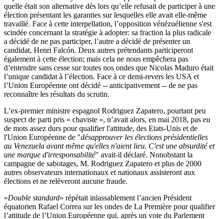
quelle était son alternative dès lors qu’elle refusait de participer à une
élection présentant les garanties sur lesquelles elle avait elle-même
travaillé. Face à cette interpellation, l’opposition vénézuélienne s'est
scindée concernant la stratégie à adopter: sa fraction la plus radicale
a décidé de ne pas participer, l’autre a décidé de présenter un
candidat, Henri Falcón. Deux autres prétendants participeront
également à cette élection; mais cela ne nous empêchera pas
d’entendre sans cesse sur toutes nos ondes que Nicolas Maduro était
l’unique candidat à l’élection. Face à ce demi-revers les USA et
l’Union Européenne ont décidé -- anticipativement -- de ne pas
reconnaître les résultats du scrutin.
L’ex-premier ministre espagnol Rodriguez Zapatero, pourtant peu
suspect de parti pris « chaviste », n’avait alors, en mai 2018, pas eu
de mots assez durs pour qualifier l'attitude, des Etats-Unis et de
l'Union Européenne de "
désapprouver les élections présidentielles
au Venezuela avant même qu'elles n'aient lieu. C'est une absurdité et
une marque d'irresponsabilité
" avait-il déclaré. Nonobstant la
campagne de sabotages, M. Rodriguez Zapatero et plus de 2000
autres observateurs internationaux et nationaux assisteront aux
élections et ne relèveront aucune fraude.
«
Double standard
» répétait inlassablement l’ancien Président
équatorien Rafael Correa sur les ondes de La Première pour qualifier
l’attitude de l’Union Européenne qui, après un vote du Parlement