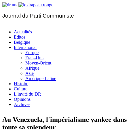
Journal du Parti Communiste
Actualités
Editos
Belgique
International
Europe
Etats-Unis
Moyen-Orient
Afrique
Asie
Amérique Latine
Histoire
Culture
L'invité du DR
Opinions
Archives
Au Venezuela, l'impérialisme yankee dans
toute sa splendeur