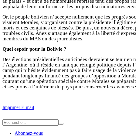
au palais » et ont à de nombreuses reprises tenu des propos raci
wiphala de leurs uniformes et les propos discriminatoires enve
Or, le peuple bolivien n’accepte nullement que les progrès so
visaient Morales, s’organisent contre la présidente illégitime
morts et des centaines de blessés. De plus, un nouveau décret p
troubles civils. Áñez s’attaque également à la liberté d’expres
membres du MAS ou des journalistes.
Quel espoir pour la Bolivie ?
Des élections présidentielles anticipées devraient se tenir e
l’Argentine, où il réside en tant que réfugié politique depuis
camp qui n’hésite évidemment pas à faire usage de la violence,
pendant longtemps financé des groupes d’opposition à Morales
courant qu’une opération spéciale contre Morales se préparait
et ses pions à l’intérieur du pays pour conserver les avancées
Imprimer
E-mail
Abonnez-vous