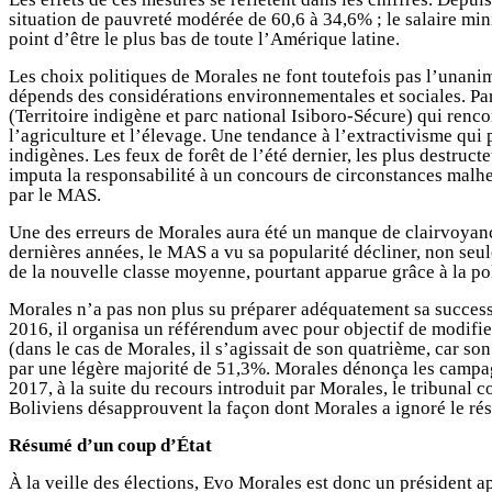
situation de pauvreté modérée de 60,6 à 34,6% ; le salaire min
point d’être le plus bas de toute l’Amérique latine.
Les choix politiques de Morales ne font toutefois pas l’unanim
dépends des considérations environnementales et sociales. Par
(Territoire indigène et parc national Isiboro-Sécure) qui renco
l’agriculture et l’élevage. Une tendance à l’extractivisme qui
indigènes. Les feux de forêt de l’été dernier, les plus destru
imputa la responsabilité à un concours de circonstances malheur
par le MAS.
Une des erreurs de Morales aura été un manque de clairvoyance 
dernières années, le MAS a vu sa popularité décliner, non seule
de la nouvelle classe moyenne, pourtant apparue grâce à la pol
Morales n’a pas non plus su préparer adéquatement sa successi
2016, il organisa un référendum avec pour objectif de modifier
(dans le cas de Morales, il s’agissait de son quatrième, car so
par une légère majorité de 51,3%. Morales dénonça les campagn
2017, à la suite du recours introduit par Morales, le tribunal 
Boliviens désapprouvent la façon dont Morales a ignoré le rés
Résumé d’un coup d’État
À la veille des élections, Evo Morales est donc un président ap