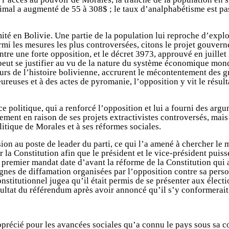
imal a augmenté de 55 à 308$ ; le taux d’analphabétisme est pas
ité en Bolivie. Une partie de la population lui reproche d’explo
mi les mesures les plus controversées, citons le projet gouvern
ntre une forte opposition, et le décret 3973, approuvé en juillet 
 peut se justifier au vu de la nature du système économique mon
cteurs de l’histoire bolivienne, accrurent le mécontentement des
euses et à des actes de pyromanie, l’opposition y vit le résulta
politique, qui a renforcé l’opposition et lui a fourni des argum
ment en raison de ses projets extractivistes controversés, mais 
itique de Morales et à ses réformes sociales.
on au poste de leader du parti, ce qui l’a amené à chercher le
 la Constitution afin que le président et le vice-président puis
n premier mandat date d’avant la réforme de la Constitution qui 
es de diffamation organisées par l’opposition contre sa person
constitutionnel jugea qu’il était permis de se présenter aux élect
ultat du référendum après avoir annoncé qu’il s’y conformerait
précié pour les avancées sociales qu’a connu le pays sous sa con