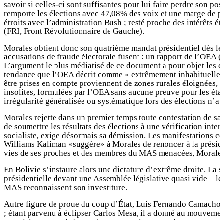
savoir si celles-ci sont suffisantes pour lui faire perdre son p
remporte les élections avec 47,08% des voix et une marge de p
étroits avec l’administration Bush ; resté proche des intérêts 
(FRI, Front Révolutionnaire de Gauche).
Morales obtient donc son quatrième mandat présidentiel dès le
accusations de fraude électorale fusent : un rapport de l’OEA 
L’argument le plus médiatisé de ce document a pour objet les 
tendance que l’OEA décrit comme « extrêmement inhabituelle »
être prises en compte proviennent de zones rurales éloignées,
insolites, formulées par l’OEA sans aucune preuve pour les éta
irrégularité généralisée ou systématique lors des élections n’
Morales rejette dans un premier temps toute contestation de sa
de soumettre les résultats des élections à une vérification int
socialiste, exige désormais sa démission. Les manifestations 
Williams Kaliman «suggère» à Morales de renoncer à la préside
vies de ses proches et des membres du MAS menacées, Morales
En Bolivie s’instaure alors une dictature d’extrême droite. La
présidentielle devant une Assemblée législative quasi vide – l
MAS reconnaissent son investiture.
Autre figure de proue du coup d’État, Luis Fernando Camacho 
; étant parvenu à éclipser Carlos Mesa, il a donné au mouveme