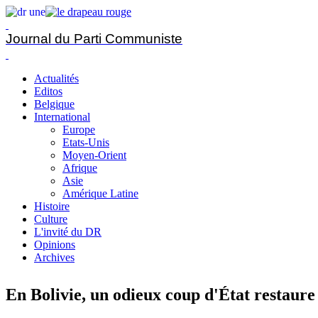
Journal du Parti Communiste
Actualités
Editos
Belgique
International
Europe
Etats-Unis
Moyen-Orient
Afrique
Asie
Amérique Latine
Histoire
Culture
L'invité du DR
Opinions
Archives
En Bolivie, un odieux coup d'État restaure 