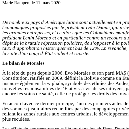
Marie Rampen, le
11 mars 2020
.
De nombreux pays d’Amérique latine sont actuellement en pro
économiques proposées par le président Iván Duque, qui prévo
les grandes entreprises, et ce alors que les Colombiens manif
président Lenín Moreno et en particulier contre un recours au
dépit de la brutale répression policière, de s’opposer à la po
taux d’approbation historiquement bas de 12%. En revanche, l
la suite d’un coup d’État violent et raciste.
Le bilan de Morales
À la tête du pays depuis 2006, Evo Morales et son parti MAS (
Constitution, ratifiée en 2009, définit la Bolivie comme un État
instaure également la wiphala, symbole des ethnies des Andes,
nouvelles responsabilités de l’État vis-à-vis de ses citoyens, 
encore les soins de santé, celle de protéger les droits des trav
En accord avec ce dernier principe, l’un des premiers actes de 
des sommes jusqu’alors recueillies par des compagnies privées
reliant les zones rurales aux centres urbains, le développemen
plus reculées.
Les effets de ces mesures se reflètent dans les chiffres. Depui