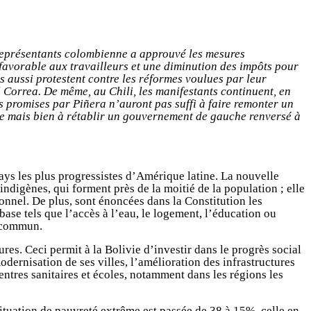
représentants colombienne a approuvé les mesures
favorable aux travailleurs et une diminution des impôts pour
 aussi protestent contre les réformes voulues par leur
 Correa. De même, au Chili, les manifestants continuent, en
ns promises par Piñera n’auront pas suffi à faire remonter un
te mais bien à rétablir un gouvernement de gauche renversé à
ays les plus progressistes d’Amérique latine. La nouvelle
 indigènes, qui forment près de la moitié de la population ; elle
nnel. De plus, sont énoncées dans la Constitution les
base tels que l’accès à l’eau, le logement, l’éducation ou
t commun.
res. Ceci permit à la Bolivie d’investir dans le progrès social
ernisation de ses villes, l’amélioration des infrastructures
ntres sanitaires et écoles, notamment dans les régions les
situation de pauvreté extrême est passée de 38 à 15%, celle en