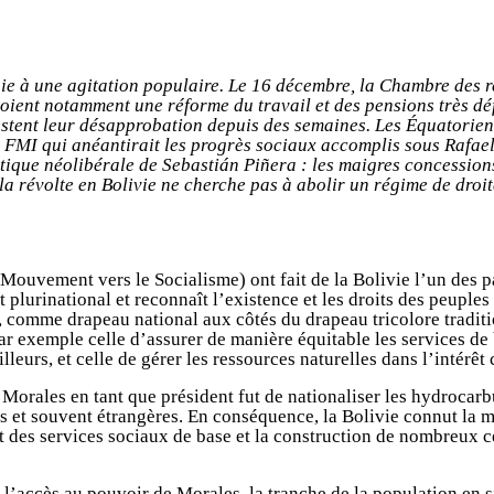
ie à une agitation populaire. Le 16 décembre, la Chambre des 
ient notamment une réforme du travail et des pensions très dé
estent leur désapprobation depuis des semaines. Les Équatoriens
 FMI qui anéantirait les progrès sociaux accomplis sous Rafael
litique néolibérale de Sebastián Piñera : les maigres concessio
a révolte en Bolivie ne cherche pas à abolir un régime de droi
Mouvement vers le Socialisme) ont fait de la Bolivie l’un des p
 plurinational et reconnaît l’existence et les droits des peuples
 comme drapeau national aux côtés du drapeau tricolore traditio
par exemple celle d’assurer de manière équitable les services de 
ailleurs, et celle de gérer les ressources naturelles dans l’intérê
Morales en tant que président fut de nationaliser les hydrocarbu
 et souvent étrangères. En conséquence, la Bolivie connut la mod
t des services sociaux de base et la construction de nombreux ce
s l’accès au pouvoir de Morales, la tranche de la population en 