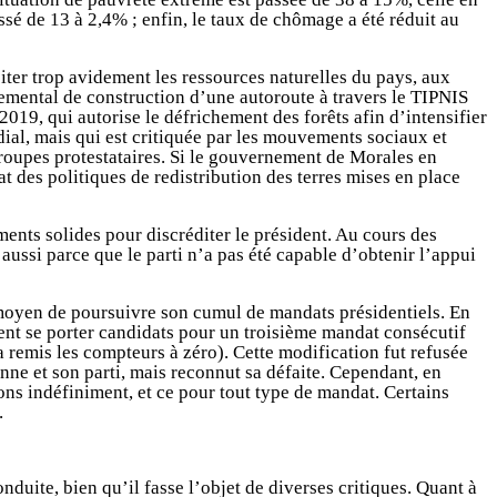
sé de 13 à 2,4% ; enfin, le taux de chômage a été réduit au
iter trop avidement les ressources naturelles du pays, aux
emental de construction d’une autoroute à travers le TIPNIS
2019, qui autorise le défrichement des forêts afin d’intensifier
dial, mais qui est critiquée par les mouvements sociaux et
 groupes protestataires. Si le gouvernement de Morales en
t des politiques de redistribution des terres mises en place
ents solides pour discréditer le président. Au cours des
aussi parce que le parti n’a pas été capable d’obtenir l’appui
 moyen de poursuivre son cumul de mandats présidentiels. En
sent se porter candidats pour un troisième mandat consécutif
a remis les compteurs à zéro). Cette modification fut refusée
ne et son parti, mais reconnut sa défaite. Cependant, en
ions indéfiniment, et ce pour tout type de mandat. Certains
.
duite, bien qu’il fasse l’objet de diverses critiques. Quant à