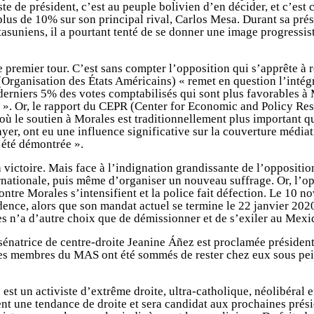
oste de président, c’est au peuple bolivien d’en décider, et c’est
lus de 10% sur son principal rival, Carlos Mesa. Durant sa prés
étasuniens, il a pourtant tenté de se donner une image progressi
 premier tour. C’est sans compter l’opposition qui s’apprête à
(Organisation des États Américains) « remet en question l’intég
derniers 5% des votes comptabilisés qui sont plus favorables à 
. Or, le rapport du CEPR (Center for Economic and Policy Rese
 où le soutien à Morales est traditionnellement plus important 
yer, ont eu une influence significative sur la couverture média
a été démontrée ».
 victoire. Mais face à l’indignation grandissante de l’opposition
ernationale, puis même d’organiser un nouveau suffrage. Or, l’opp
contre Morales s’intensifient et la police fait défection. Le 1
nce, alors que son mandat actuel se termine le 22 janvier 2020. 
 n’a d’autre choix que de démissionner et de s’exiler au Mexi
 sénatrice de centre-droite Jeanine Áñez est proclamée présiden
es membres du MAS ont été sommés de rester chez eux sous peine 
est un activiste d’extrême droite, ultra-catholique, néolibér
nt une tendance de droite et sera candidat aux prochaines prési