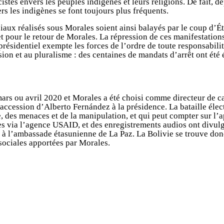
stes envers les peuples indigènes et leurs religions. De fait, de
rs les indigènes se font toujours plus fréquents.
ciaux réalisés sous Morales soient ainsi balayés par le coup d’É
 et pour le retour de Morales. La répression de ces manifestatio
résidentiel exempte les forces de l’ordre de toute responsabilit
sion et au pluralisme : des centaines de mandats d’arrêt ont été
n mars ou avril 2020 et Morales a été choisi comme directeur de
 l’accession d’Alberto Fernández à la présidence. La bataille él
 des menaces et de la manipulation, et qui peut compter sur l’a
 via l’agence USAID, et des enregistrements audios ont divulg
 à l’ambassade étasunienne de La Paz. La Bolivie se trouve donc
 sociales apportées par Morales.