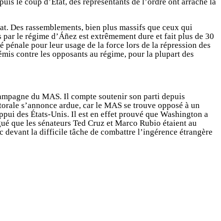
puis le coup d’État, des représentants de l’ordre ont arraché la
tat. Des rassemblements, bien plus massifs que ceux qui
ns par le régime d’Áñez est extrêmement dure et fait plus de 30
é pénale pour leur usage de la force lors de la répression des
 émis contre les opposants au régime, pour la plupart des
 campagne du MAS. Il compte soutenir son parti depuis
ectorale s’annonce ardue, car le MAS se trouve opposé à un
ppui des États-Unis. Il est en effet prouvé que Washington a
ué que les sénateurs Ted Cruz et Marco Rubio étaient au
 devant la difficile tâche de combattre l’ingérence étrangère