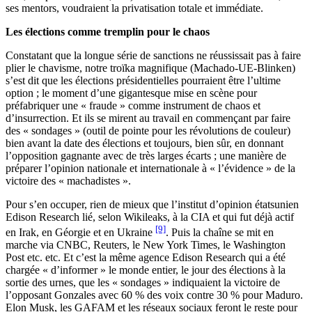
ses mentors, voudraient la privatisation totale et immédiate.
Les élections comme tremplin pour le chaos
Constatant que la longue série de sanctions ne réussissait pas à faire
plier le chavisme, notre troïka magnifique (Machado-UE-Blinken)
s’est dit que les élections présidentielles pourraient être l’ultime
option ; le moment d’une gigantesque mise en scène pour
préfabriquer une « fraude » comme instrument de chaos et
d’insurrection. Et ils se mirent au travail en commençant par faire
des « sondages » (outil de pointe pour les révolutions de couleur)
bien avant la date des élections et toujours, bien sûr, en donnant
l’opposition gagnante avec de très larges écarts ; une manière de
préparer l’opinion nationale et internationale à « l’évidence » de la
victoire des « machadistes ».
Pour s’en occuper, rien de mieux que l’institut d’opinion étatsunien
Edison Research lié, selon Wikileaks, à la CIA et qui fut déjà actif
[9]
en Irak, en Géorgie et en Ukraine
. Puis la chaîne se mit en
marche via CNBC, Reuters, le New York Times, le Washington
Post etc. etc. Et c’est la même agence Edison Research qui a été
chargée « d’informer » le monde entier, le jour des élections à la
sortie des urnes, que les « sondages » indiquaient la victoire de
l’opposant Gonzales avec 60 % des voix contre 30 % pour Maduro.
Elon Musk, les GAFAM et les réseaux sociaux feront le reste pour