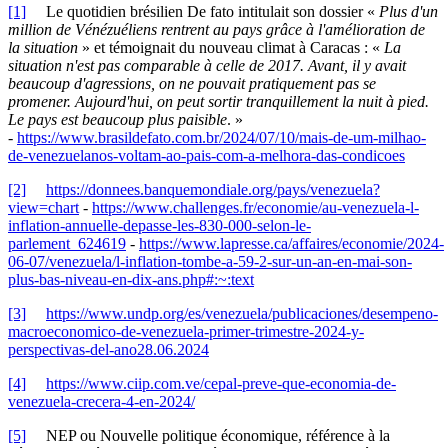
[1]
Le quotidien brésilien De fato intitulait son dossier «
Plus d'un
million de Vénézuéliens rentrent au pays grâce à l'amélioration de
la situation
» et témoignait du nouveau climat à Caracas : «
La
situation n'est pas comparable à celle de 2017. Avant, il y avait
beaucoup d'agressions, on ne pouvait pratiquement pas se
promener. Aujourd'hui, on peut sortir tranquillement la nuit à pied.
Le pays est beaucoup plus paisible
. »
-
https://www.brasildefato.com.br/2024/07/10/mais-de-um-milhao-
de-venezuelanos-voltam-ao-pais-com-a-melhora-das-condicoes
[2]
https://donnees.banquemondiale.org/pays/venezuela?
view=chart
-
https://www.challenges.fr/economie/au-venezuela-l-
inflation-annuelle-depasse-les-830-000-selon-le-
parlement_624619
-
https://www.lapresse.ca/affaires/economie/2024-
06-07/venezuela/l-inflation-tombe-a-59-2-sur-un-an-en-mai-son-
plus-bas-niveau-en-dix-ans.php#:~:text
[3]
https://www.undp.org/es/venezuela/publicaciones/desempeno-
macroeconomico-de-venezuela-primer-trimestre-2024-y-
perspectivas-del-ano28.06.2024
[4]
https://www.ciip.com.ve/cepal-preve-que-economia-de-
venezuela-crecera-4-en-2024/
[5]
NEP ou Nouvelle politique économique, référence à la