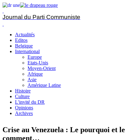
Journal du Parti Communiste
Actualités
Editos
Belgique
International
Europe
Etats-Unis
Moyen-Orient
Afrique
Asie
Amérique Latine
Histoire
Culture
L'invité du DR
Opinions
Archives
Crise au Venezuela : Le pourquoi et le
comment…