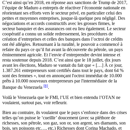
C’est ainsi qu’en 2018, en réponse aux sanctions de Trump de 2017,
l’équipe de Maduro a entrepris de réactiver l’économie nationale en
réorientant ses efforts vers le secteur privé, en particulier celui des
petites et moyennes entreprises, jusque-là quelque peu négligé. Des
négociations et accords constructifs avec les grosses firmes, le
secteur banquier et des assurances ont eu lieu également. Le secteur
coopératif a connu un solide redressement, les procédures de
création d’entreprises et celles des banques dans l’octroi de crédits
ont été allégées. Retournant à la ruralité, le pouvoir a commencé à
refaire du pays ce qu’il fut avant la découverte du pétrole, un pays
éminemment agricole. Et l’envie d’entreprendre devint intense et
resta soutenue depuis 2018. C’est ainsi que le 18 juillet, dix jours
avant les élections, Maduro se vantait du fait que « […] À ce jour,
1.387.261 entrepreneurs sont certifiés dans tout le pays, dont 64 %
sont des femmes », tout en annonçant l'octroi immédiat de 10.000
prêts à 10.000 nouveaux entrepreneurs par l'intermédiaire de la
[8]
Banque du Venezuela
.
Voilà le Venezuela que le FMI, l’UE et bien entendu l’OTAN ne
voulaient, surtout pas, voir refleurir.
Bien au contraire, ils voulaient que le pays s’enfonce dans des crises
telles qu’on puisse le ‘cueillir’ doucement (avec sa pléthore de
richesses, son pétrole, son gaz, son or, son argent, ses diamants, son
bois, ses poissons etc…, etc.) Richesses dont Corina Machado, et