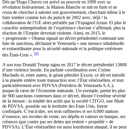
Dès qu’Hugo Chavez est arrivé au pouvoir en 1999 avec sa
révolution bolivarienne, la Maison Blanche se mit en furie et ne
cessa de chercher à saboter son gouvernement, cherchant même à le
faire tomber comme lors du putsch de 2002 avec, déjà ! la
collaboration de l’UE alors présidée par l’Espagnol Aznar. Et plus le
caractère antiimpérialiste de l’expérience chaviste s’affirmait, plus la
réaction de l’Empire devenait violente. Ainsi, en 2015, le
« progressiste » Obama signait un décret présidentiel contenant une
liste de sanctions, déclarant le Venezuela « une menace inhabituelle
et extraordinaire pour la sécurité nationale et la politique extérieure
[6]
des États-Unis ».
A son tour Donald Trump signa en 2017 le décret présidentiel 13808
d’une violence inouïe. En parfaite coordination avec Corine
Machado et, entre autres, le géant pétrolier Exxon, ce décret interdit
à la planète entière toute transaction avec l’État vénézuélien, et tout
particulièrement avec PDVSA (Petroleos de Venezuela S.A.),
jusque-là cœur de l’économie nationale. Un exemple, parmi les plus
de 900 sanctions contenues dans ce décret, illustre l’extrême sévérité
de la mesure : la totalité des actifs que la société CITGO, une filiale
de PDVSA, possède sur le territoire des Etats Unis, furent
confisqués. C’est-à-dire, ses trois raffineries et ses 6.000 stations
d’essence, ses recettes de vente, ses dépôts et valeurs en banque, ses
créances (par contre pas ses dettes qui restent « propriété » de
PDVSA). L’État vénézuélien est aussi lourdement attaqué, il ne peut