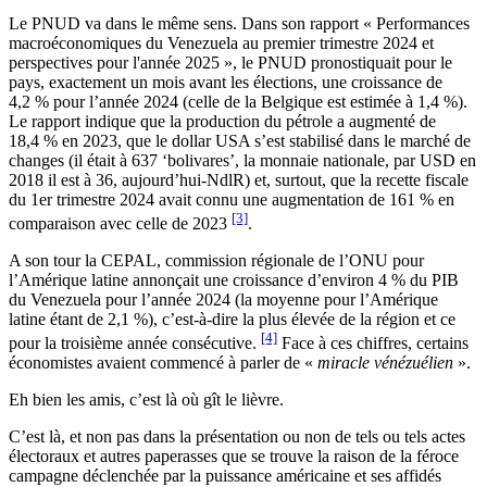
Le PNUD va dans le même sens. Dans son rapport « Performances
macroéconomiques du Venezuela au premier trimestre 2024 et
perspectives pour l'année 2025 », le PNUD pronostiquait pour le
pays, exactement un mois avant les élections, une croissance de
4,2 % pour l’année 2024 (celle de la Belgique est estimée à 1,4 %).
Le rapport indique que la production du pétrole a augmenté de
18,4 % en 2023, que le dollar USA s’est stabilisé dans le marché de
changes (il était à 637 ‘bolivares’, la monnaie nationale, par USD en
2018 il est à 36, aujourd’hui-NdlR) et, surtout, que la recette fiscale
du 1er trimestre 2024 avait connu une augmentation de 161 % en
[3]
comparaison avec celle de 2023
.
A son tour la CEPAL, commission régionale de l’ONU pour
l’Amérique latine annonçait une croissance d’environ 4 % du PIB
du Venezuela pour l’année 2024 (la moyenne pour l’Amérique
latine étant de 2,1 %), c’est-à-dire la plus élevée de la région et ce
[4]
pour la troisième année consécutive.
Face à ces chiffres, certains
économistes avaient commencé à parler de «
miracle vénézuélien
».
Eh bien les amis, c’est là où gît le lièvre.
C’est là, et non pas dans la présentation ou non de tels ou tels actes
électoraux et autres paperasses que se trouve la raison de la féroce
campagne déclenchée par la puissance américaine et ses affidés