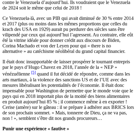
contre le Venezuela d’aujourd’hui. Ils voudraient que le Venezuela
de 2024 soit le même que celui de 2018 !
Ce Venezuela-là, avec un PIB qui avait diminué de 30 % entre 2014
et 2017 (plus ou moins dans les mêmes proportions que celles du
krach des USA en 1929) aurait pu perdurer des siècles sans être
vilipendé par ceux qui aujourd’hui l’agressent. Au contraire, elle eût
été la vitrine idéale pour donner crédit aux discours de Biden,
Corina Machado et von der Leyen pour qui « there is no
alternative » au catéchisme néolibéral du grand capital financier.
Il était donc insupportable de laisser prospérer le tournant entrepris
par le pays d’Hugo Chavez en 2018, l’année de la « NEP »
[5]
vénézuélienne
quand il fut décidé de répondre, comme dans les
arts martiaux, à la violence des sanctions US et de l’UE avec des
mesures libéralisant les potentialités de l’économie. Il était donc
impensable pour Washington de permettre que le monde voie que le
pays qui en 2018 importait plus de la moitié des biens alimentaires
en produit aujourd’hui 85 % ; il commence même à en exporter !
Cerise (amère) sur le gâteau : il se prépare à adhérer aux BRICS lors
de son prochain sommet. « Mais, tonnerre de Dieu, ça ne va pas,
non ! », semblent s’être dit nos grands procureurs…
Punir une expérience « fautive »