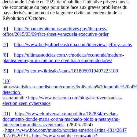
décision de Lénine en 1922 de réhabiliter l'initiative privée dans la
vie économique du pays pour faire face aux graves problèmes du
pays dérivés notamment de la guerre civile au lendemain de la
Révolution d’Octobre.
[6]
https://obamawhitehouse.archives.gov/the-press-
office/2015/03/09/fact-sheet-venezuela-executive-order
[7]
https://www.bellyofthebeastcuba.com/interview-jeffrey-sachs
[8]
https://ultimasnoticias.com.ve/noticias/economia/maduro-
plantea-entregar-un-millon-de-creditos-a-emprendedores/
[9]
https://x.com/wikileaks/status/1818050919407223180
[10]
https://statistics.securelist.com/country/bolivarian%20republic%20of
detection-
scan/month
/
https://www.netscout.com/blog/asert/venezuelas-
election-seen-cyberspace
[11]
https://www.eluniversal.com/politica/182834/revelan-
documento-donde-maria-corina-machado-pidio-a-netanyahu-
intervencion-militar-a-venezuela
(28-05-2024)
-
https://www.bbc.com/mundo/noticias-america-latina-48142847
(02-05-2019) -
https://www.youtube.com/watch?