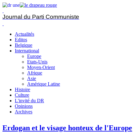
Journal du Parti Communiste
Actualités
Editos
Belgique
International
Europe
Etats-Unis
Moyen-Orient
Afrique
Asie
Amérique Latine
Histoire
Culture
L'invité du DR
Opinions
Archives
Erdogan et le visage honteux de l'Europe