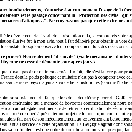
e aux bombardements, n'autorise à aucun moment l'usage de la force;
bardements est le passage concernant la "Protection des civils" qui 
es menacées d'attaque…". Ne croyez-vous pas que cette extrême ambi
lité le dévoiement de l'esprit de la résolution et là, je comprends votre
ation élusive fut, à mon avis, tout à fait délibéré pour obtenir le vote 
le constater lorsqu'on observe leur comportement lors des décisions et d
ce procès? Non seulement "il s'invite" (via le mécanisme "d'interv
 libyenne ne cesse de démentir jour après jour..?
que n'avait pas à se sentir concernée. En fait, elle s'est lancée pour pr
France dont le poids politique et militaire n'est pas à comparer avec ce
nnaissance notre pays n'a jamais eu de liens historiques (comme l'Italie 
ins se souviennent du fait que lors de la deuxième guerre du Golfe cer
stration américaine qui a menacé de boycotter commercialement notre pay
éricain aurait également menacé de retirer la certification de sécurité
ns ont même songé à présenter un projet de loi menaçant contre notre 
ait alors fait part de son mécontentement au gouvernement belge menaç
ravaillant au service de cette organisation. La Belgique agirait donc s
 dans sa profondeur, est que notre diplomatie a toujours, ou presque, f