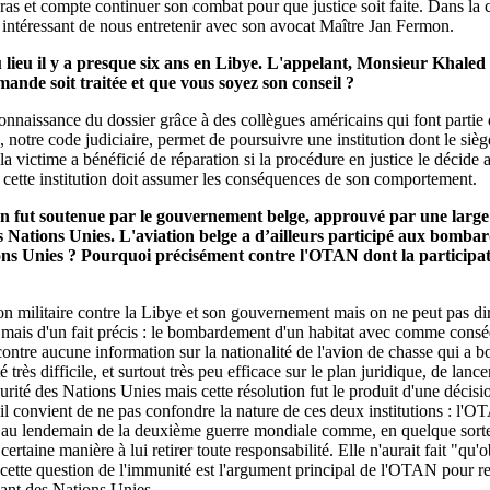
as et compte continuer son combat pour que justice soit faite. Dans la c
u intéressant de nous entretenir avec son avocat Maître Jan Fermon.
ieu il y a presque six ans en Libye. L'appelant, Monsieur Khaled E
mande soit traitée et que vous soyez son conseil ?
connaissance du dossier grâce à des collègues américains qui font partie
lge, notre code judiciaire, permet de poursuivre une institution dont le si
 la victime a bénéficié de réparation si la procédure en justice le déci
cette institution doit assumer les conséquences de son comportement.
n fut soutenue par le gouvernement belge, approuvé par une large maj
es Nations Unies. L'aviation belge a d’ailleurs participé aux bomba
tions Unies ? Pourquoi précisément contre l'OTAN dont la participa
ion militaire contre la Libye et son gouvernement mais on ne peut pas dir
al mais d'un fait précis : le bombardement d'un habitat avec comme con
 contre aucune information sur la nationalité de l'avion de chasse qui 
é très difficile, et surtout très peu efficace sur le plan juridique, de lan
curité des Nations Unies mais cette résolution fut le produit d'une déci
 il convient de ne pas confondre la nature de ces deux institutions : l'O
es au lendemain de la deuxième guerre mondiale comme, en quelque sort
certaine manière à lui retirer toute responsabilité. Elle n'aurait fait "q
e cette question de l'immunité est l'argument principal de l'OTAN pour r
issant des Nations Unies.