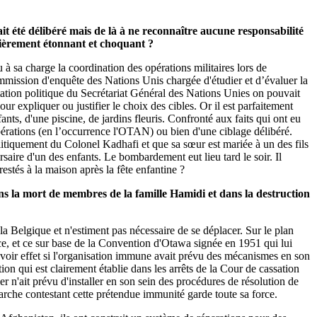
t été délibéré mais de là à ne reconnaître aucune responsabilité
ulièrement étonnant et choquant ?
à sa charge la coordination des opérations militaires lors de
mmission d'enquête des Nations Unis chargée d'étudier et d’évaluer la
ientation politique du Secrétariat Général des Nations Unies on pouvait
ur expliquer ou justifier le choix des cibles. Or il est parfaitement
fants, d'une piscine, de jardins fleuris. Confronté aux faits qui ont eu
 opérations (en l’occurrence l'OTAN) ou bien d'une ciblage délibéré.
olitiquement du Colonel Kadhafi et que sa sœur est mariée à un des fils
saire d'un des enfants. Le bombardement eut lieu tard le soir. Il
restés à la maison après la fête enfantine ?
ans la mort de membres de la famille Hamidi et dans la destruction
 Belgique et n'estiment pas nécessaire de se déplacer. Sur le plan
tice, et ce sur base de la Convention d'Otawa signée en 1951 qui lui
 avoir effet si l'organisation immune avait prévu des mécanismes en son
tion qui est clairement établie dans les arrêts de la Cour de cassation
r n'ait prévu d'installer en son sein des procédures de résolution de
arche contestant cette prétendue immunité garde toute sa force.