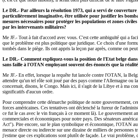
Le DR.- Par ailleurs la résolution 1973, qui a servi de couvertur
particulièrement imaginative, être utilisée pour justifier les bom
mesures nécessaires pour protéger les populations et zones civil
par les intervenants militaires?
Me JF.- Tout à fait d'accord avec vous. C'est cette ambiguïté qui a faci
que le problème est plus politique que juridique. Ce choix d'une formul
tombés dans le piège. Ils ont appris la leçon par après, comme on peut 
Le DR.- Comment expliquez-vous la position de l'Etat belge dans 
sans faille à l'OTAN employant souvent des énoncés que la réalité
Me JF.- En effet, lorsque la requête fut lancée contre l'OTAN, la Belgi
attendre qu'un tel rôle soit joué par des pays comme l'Allemagne ou la 
concernait, disons, le Congo. Mais ici, il s'agit de la Libye et à ma co
significatifs d'aucun ordre.
Pour comprendre cette démarche politique de notre gouvernement, certa
forces américaines. Ces tentatives ont déclenché la fureur de l'admini
ce fut le cas avec le vin français à ce moment là). Le gouvernement am
commerciales et économiques pour notre pays. Des sénateurs américai
Act"). Pire encore, sur le plan symbolique et économique, l'OTAN aur
menace directe ou indirecte sur une dizaine de milliers de personnes t
j'estime que ces explications sont plutôt de façade. Le vrai problème,