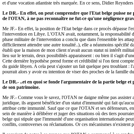
et d'une vocation atlantiste très marquée. En ce sens, Didier Reynders 
Le DR.- En effet, on peut comprendre que l'Etat belge puisse ne 
de l'OTAN, à ne pas reconnaître ne fut-ce qu'une négligence grave
Me JF.- En effet, la position de l'Etat belge dans ce procès dépasse l
l'intervention en Libye. L'OTAN avait, notamment, la responsabilité d
phase militaire de l'intervention a conclu que dans l'ensemble les attaq
difficilement attendre une autre tonalité..), elle a néanmoins spécifié 
établi que la maison de mon client n'avait aucun statut ni intérêt milita
lieu sur le terrain, deux possibilités apparaissent : ou bien il s'agit 
Cette dernière hypothèse prend forme et crédibilité si l'on tient compt
du guide libyen. A cela peut s'ajouter un fait quelque peu troublant : 
pourrait alors y avoir eu intention de viser des proches de la famille du
Le DR.- ..et en quoi se fonde l'argumentaire de la partie belge e
de son patrimoine.
Me JF.- Comme vous le savez, l'OTAN ne daigne même pas assister au pr
juridique, ils arguent bénéficier d'un statut d'immunité qui fait qu'au
attribue cette immunité. Sauf que ce que l'OTAN et ses défenseurs, en 
sein de manière à délibérer et juger des situations où des tiers pourraie
belge qui stipule que l'immunité d'une organisation internationale peut
conflits, controverses ou réclamations. Or ces mécanismes n'existent p