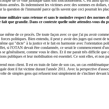
mpte de ce vide juridique dans son fonctionnement. C'est ainsi qu'en A
tions armées. Ils indemnisent les victimes avec des sommes en dollars, so
ur la question de l'immunité parce qu'ils savent que ceci pourrait les pla
me militaire sans retenue et sans le moindre respect des normes du 
e fait que grandir. Dans ce contexte quelle suite attendez-vous du p
'issue même de ce procès. De toute façon avec ce que j'ai pu avoir comme
 de forces politiques. Bien entendu, il peut y avoir des juges qui osent 
ème qui "dicte" à la justice et le fait en harmonie avec l'orientation pol
 effet, si l'OTAN devait être condamnée, ce serait le commencement d'une
s se généralisent, comme vous le dites. Et il me parait très difficile qu
ons publiques et leur mobilisation est essentiel. Ce sont elles, et non pas 
prend mon client. Il est en train de faire de son cas, un cas emblématique 
llégale dont il fut victime durant l'année 2011. Avec la perspective d'ass
volte de simples gens qui refusent tout simplement de s'incliner devant l