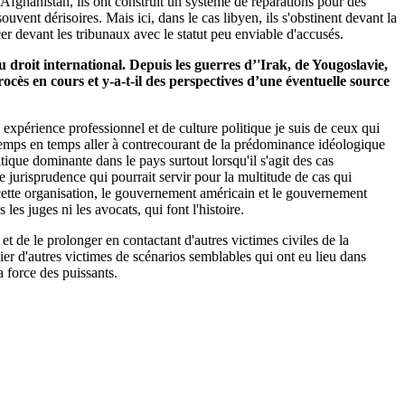
fghanistan, ils ont construit un système de réparations pour des
uvent dérisoires. Mais ici, dans le cas libyen, ils s'obstinent devant la
cer devant les tribunaux avec le statut peu enviable d'accusés.
droit international. Depuis les guerres d’'Irak, de Yougoslavie,
rocès en cours et y-a-t-il des perspectives d’une éventuelle source
 expérience professionnel et de culture politique je suis de ceux qui
de temps en temps aller à contrecourant de la prédominance idéologique
itique dominante dans le pays surtout lorsqu'il s'agit des cas
 jurisprudence qui pourrait servir pour la multitude de cas qui
e cette organisation, le gouvernement américain et le gouvernement
les juges ni les avocats, qui font l'histoire.
et de le prolonger en contactant d'autres victimes civiles de la
ocier d'autres victimes de scénarios semblables qui ont eu lieu dans
a force des puissants.