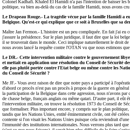
Colonel Kadhafi. Khaled El Hamidi n'a pas l'intention de baisser les br
politique, va bien au-delà du cas de la famille Hamidi, nous avons cr
Le Drapeau Rouge.- La tragédie vécue par la famille Hamidi a eu l
Belgique. Qu'est-ce qui explique que ce soit à Bruxelles que sa de
Maître Jan Fermon.- L'histoire est un peu compliquée. En fait j'ai eu 
j'assure la présidence. Sur le plan juridique, il faut dire que la loi be
il se trouverait dans le monde. Ceci implique naturellement le droit de
nous avons lancé la requête contre l'OTAN vu que nous estimons que 
Le DR.- Cette intervention militaire contre le gouvernement libye
et mettait en application une résolution du Conseil de Sécurité d
elle pas plutôt portée contre l'Etat belge ou même contre les Na
du Conseil de Sécurité ?
Me JF.- Vous avez raison de dire que notre pays a participé à l'opérat
d'abord ce procès n'est pas un procès à propos de la guerre en génér
la participation de la Belgique dans cette agression, nous n'avons par
de chasse belge, français anglais ou même qatari. D'autre part, il eût ét
l'intervention militaire, on trouve la résolution 1973 du Conseil de Sé
que formaliser. Plus important encore, y compris sur le plan politique,
tandis que les Nations Unies, entité éminemment civile, ont été créé
contente si l'on visait les Nations Unies puisque cela reviendrait d'une 
l'immunité des institutions internationales. Nous verrons plus tard qu
(c'est ce que nous faisons), il serait bien plus difficile de le faire s'ag