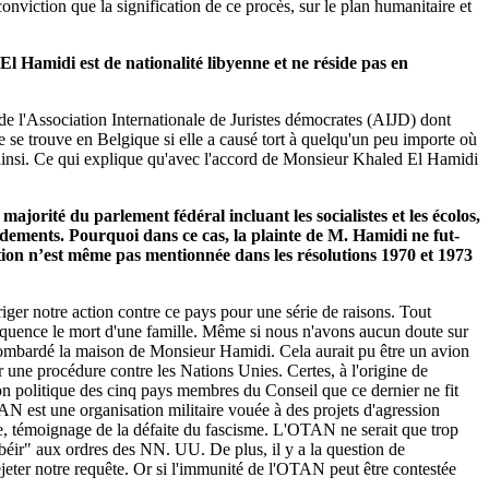
onviction que la signification de ce procès, sur le plan humanitaire et
l Hamidi est de nationalité libyenne et ne réside pas en
 de l'Association Internationale de Juristes démocrates (AIJD) dont
ège se trouve en Belgique si elle a causé tort à quelqu'un peu importe où
de ainsi. Ce qui explique qu'avec l'accord de Monsieur Khaled El Hamidi
orité du parlement fédéral incluant les socialistes et les écolos,
rdements. Pourquoi dans ce cas, la plainte de M. Hamidi ne fut-
tion n’est même pas mentionnée dans les résolutions 1970 et 1973
iger notre action contre ce pays pour une série de raisons. Tout
séquence le mort d'une famille. Même si nous n'avons aucun doute sur
a bombardé la maison de Monsieur Hamidi. Cela aurait pu être un avion
cer une procédure contre les Nations Unies. Certes, à l'origine de
sion politique des cinq pays membres du Conseil que ce dernier ne fit
TAN est une organisation militaire vouée à des projets d'agression
e, témoignage de la défaite du fascisme. L'OTAN ne serait que trop
u'obéir" aux ordres des NN. UU. De plus, il y a la question de
ejeter notre requête. Or si l'immunité de l'OTAN peut être contestée