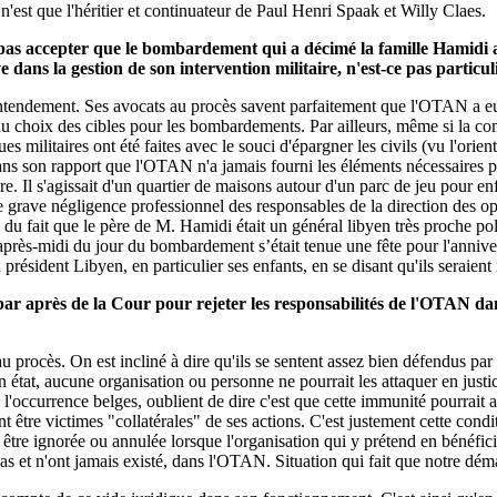
n'est que l'héritier et continuateur de Paul Henri Spaak et Willy Claes.
pas accepter que le bombardement qui a décimé la famille Hamidi ai
 dans la gestion de son intervention militaire, n'est-ce pas partic
'entendement. Ses avocats au procès savent parfaitement que l'OTAN a eu 
u choix des cibles pour les bombardements. Par ailleurs, même si la co
ues militaires ont été faites avec le souci d'épargner les civils (vu l'or
dans son rapport que l'OTAN n'a jamais fourni les éléments nécessaires po
ire. Il s'agissait d'un quartier de maisons autour d'un parc de jeu pour en
d'une grave négligence professionnel des responsables de la direction des
e du fait que le père de M. Hamidi était un général libyen très proche p
l'après-midi du jour du bombardement s’était tenue une fête pour l'anniver
 président Libyen, en particulier ses enfants, en se disant qu'ils seraient 
t par après de la Cour pour rejeter les responsabilités de l'OTAN d
ocès. On est incliné à dire qu'ils se sentent assez bien défendus par la
cun état, aucune organisation ou personne ne pourrait les attaquer en jus
l'occurrence belges, oublient de dire c'est que cette immunité pourrait
nt être victimes "collatérales" de ses actions. C'est justement cette condi
 être ignorée ou annulée lorsque l'organisation qui y prétend en bénéficie
as et n'ont jamais existé, dans l'OTAN. Situation qui fait que notre dém