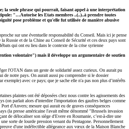
 la seule phrase qui pourrait, faisant appel à une interprétation
stipule: "…Autorise les Etats membres ..(..)..à prendre toutes
guïté pose problème et qu'elle fut utilisée de manière abusive
 approche sur une éventuelle responsabilité du Conseil. Mais ici je pense
de la Russie et de la Chine au Conseil de Sécurité et ces deux pays sont
ébats qui ont eu lieu dans le contexte de la crise syrienne
ention volontaire") mais il développe un argumentaire de soutien
otéger l'OTAN dans un geste de solidarité assez curieux. On aurait pu
lui de notre pays. On aurait aussi pu comprendre si le dossier
par exemple) avec ce pays; que je sache elle n'a pas non plus d’intérêts
taines plaintes ont été déposées chez nous contre les agissements des
s (on parlait alors d'interdire l'importation des gaufres belges comme
 au Port d'Anvers; mesure qui aurait eu de graves conséquences
pays (la presse américaine l'avait même dénommé "Brussels invasion
ant de délocaliser son siège d'Evere en Roumanie, c’est-à-dire une
ous une sorte de lourde pression venant du Pentagone. Personnellement
ait preuve d'une indéfectible allégeance aux vœux de la Maison Blanche