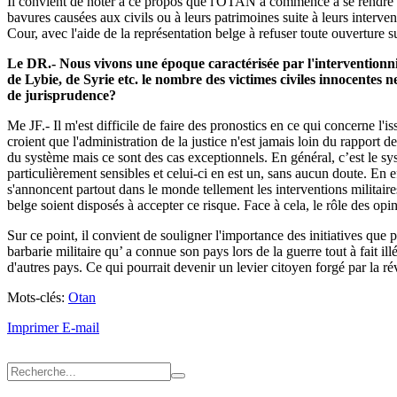
Il convient de noter à ce propos que l'OTAN a commencé à se rendre co
bavures causées aux civils ou à leurs patrimoines suite à leurs interven
Cour, avec l'aide de la représentation belge à refuser toute ouverture s
Le DR.- Nous vivons une époque caractérisée par l'interventionnis
de Lybie, de Syrie etc. le nombre des victimes civiles innocentes n
de jurisprudence?
Me JF.- Il m'est difficile de faire des pronostics en ce qui concerne l
croient que l'administration de la justice n'est jamais loin du rapport
du système mais ce sont des cas exceptionnels. En général, c’est le syst
particulièrement sensibles et celui-ci en est un, sans aucun doute. En
s'annoncent partout dans le monde tellement les interventions militaire
belge soient disposés à accepter ce risque. Face à cela, le rôle des opini
Sur ce point, il convient de souligner l'importance des initiatives que 
barbarie militaire qu’ a connue son pays lors de la guerre tout à fait i
d'autres pays. Ce qui pourrait devenir un levier citoyen forgé par la ré
Mots-clés:
Otan
Imprimer
E-mail