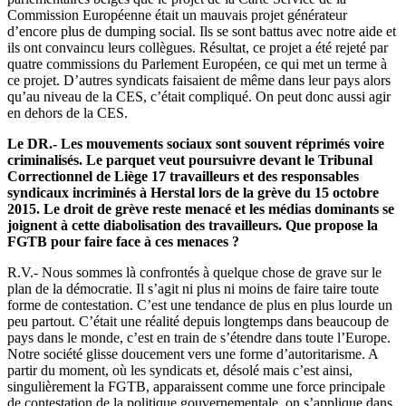
Commission Européenne était un mauvais projet générateur
d’encore plus de dumping social. Ils se sont battus avec notre aide et
ils ont convaincu leurs collègues. Résultat, ce projet a été rejeté par
quatre commissions du Parlement Européen, ce qui met un terme à
ce projet. D’autres syndicats faisaient de même dans leur pays alors
qu’au niveau de la CES, c’était compliqué. On peut donc aussi agir
en dehors de la CES.
Le DR.- Les mouvements sociaux sont souvent réprimés voire
criminalisés. Le parquet veut poursuivre devant le Tribunal
Correctionnel de Liège 17 travailleurs et des responsables
syndicaux incriminés à Herstal lors de la grève du 15 octobre
2015. Le droit de grève reste menacé et les médias dominants se
joignent à cette diabolisation des travailleurs. Que propose la
FGTB pour faire face à ces menaces ?
R.V.- Nous sommes là confrontés à quelque chose de grave sur le
plan de la démocratie. Il s’agit ni plus ni moins de faire taire toute
forme de contestation. C’est une tendance de plus en plus lourde un
peu partout. C’était une réalité depuis longtemps dans beaucoup de
pays dans le monde, c’est en train de s’étendre dans toute l’Europe.
Notre société glisse doucement vers une forme d’autoritarisme. A
partir du moment, où les syndicats et, désolé mais c’est ainsi,
singulièrement la FGTB, apparaissent comme une force principale
de contestation de la politique gouvernementale, on s’applique dans