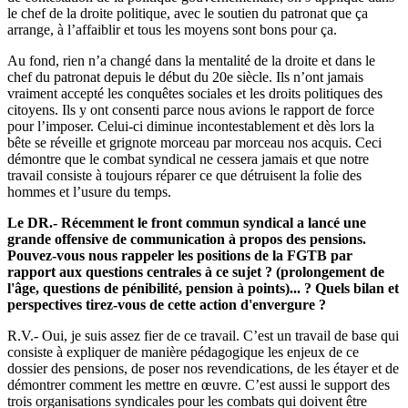
le chef de la droite politique, avec le soutien du patronat que ça
arrange, à l’affaiblir et tous les moyens sont bons pour ça.
Au fond, rien n’a changé dans la mentalité de la droite et dans le
chef du patronat depuis le début du 20e siècle. Ils n’ont jamais
vraiment accepté les conquêtes sociales et les droits politiques des
citoyens. Ils y ont consenti parce nous avions le rapport de force
pour l’imposer. Celui-ci diminue incontestablement et dès lors la
bête se réveille et grignote morceau par morceau nos acquis. Ceci
démontre que le combat syndical ne cessera jamais et que notre
travail consiste à toujours réparer ce que détruisent la folie des
hommes et l’usure du temps.
Le DR.- Récemment le front commun syndical a lancé une
grande offensive de communication à propos des pensions.
Pouvez-vous nous rappeler les positions de la FGTB par
rapport aux questions centrales à ce sujet ? (prolongement de
l'âge, questions de pénibilité, pension à points)... ? Quels bilan et
perspectives tirez-vous de cette action d'envergure ?
R.V.- Oui, je suis assez fier de ce travail. C’est un travail de base qui
consiste à expliquer de manière pédagogique les enjeux de ce
dossier des pensions, de poser nos revendications, de les étayer et de
démontrer comment les mettre en œuvre. C’est aussi le support des
trois organisations syndicales pour les combats qui doivent être