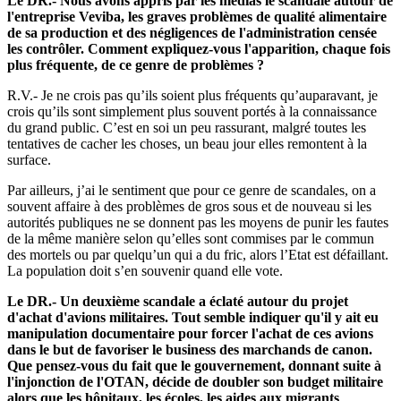
Le DR.- Nous avons appris par les médias le scandale autour de
l'entreprise Veviba, les graves problèmes de qualité alimentaire
de sa production et des négligences de l'administration censée
les contrôler. Comment expliquez-vous l'apparition, chaque fois
plus fréquente, de ce genre de problèmes ?
R.V.- Je ne crois pas qu’ils soient plus fréquents qu’auparavant, je
crois qu’ils sont simplement plus souvent portés à la connaissance
du grand public. C’est en soi un peu rassurant, malgré toutes les
tentatives de cacher les choses, un beau jour elles remontent à la
surface.
Par ailleurs, j’ai le sentiment que pour ce genre de scandales, on a
souvent affaire à des problèmes de gros sous et de nouveau si les
autorités publiques ne se donnent pas les moyens de punir les fautes
de la même manière selon qu’elles sont commises par le commun
des mortels ou par quelqu’un qui a du fric, alors l’Etat est défaillant.
La population doit s’en souvenir quand elle vote.
Le DR.- Un deuxième scandale a éclaté autour du projet
d'achat d'avions militaires. Tout semble indiquer qu'il y ait eu
manipulation documentaire pour forcer l'achat de ces avions
dans le but de favoriser le business des marchands de canon.
Que pensez-vous du fait que le gouvernement, donnant suite à
l'injonction de l'OTAN, décide de doubler son budget militaire
alors que les hôpitaux, les écoles, les aides aux migrants