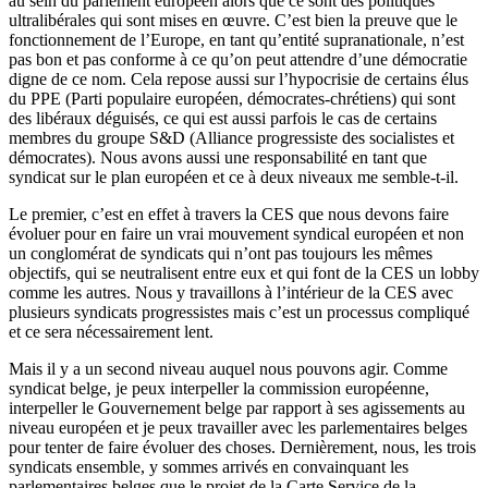
au sein du parlement européen alors que ce sont des politiques
ultralibérales qui sont mises en œuvre. C’est bien la preuve que le
fonctionnement de l’Europe, en tant qu’entité supranationale, n’est
pas bon et pas conforme à ce qu’on peut attendre d’une démocratie
digne de ce nom. Cela repose aussi sur l’hypocrisie de certains élus
du PPE (Parti populaire européen, démocrates-chrétiens) qui sont
des libéraux déguisés, ce qui est aussi parfois le cas de certains
membres du groupe S&D (Alliance progressiste des socialistes et
démocrates). Nous avons aussi une responsabilité en tant que
syndicat sur le plan européen et ce à deux niveaux me semble-t-il.
Le premier, c’est en effet à travers la CES que nous devons faire
évoluer pour en faire un vrai mouvement syndical européen et non
un conglomérat de syndicats qui n’ont pas toujours les mêmes
objectifs, qui se neutralisent entre eux et qui font de la CES un lobby
comme les autres. Nous y travaillons à l’intérieur de la CES avec
plusieurs syndicats progressistes mais c’est un processus compliqué
et ce sera nécessairement lent.
Mais il y a un second niveau auquel nous pouvons agir. Comme
syndicat belge, je peux interpeller la commission européenne,
interpeller le Gouvernement belge par rapport à ses agissements au
niveau européen et je peux travailler avec les parlementaires belges
pour tenter de faire évoluer des choses. Dernièrement, nous, les trois
syndicats ensemble, y sommes arrivés en convainquant les
parlementaires belges que le projet de la Carte Service de la