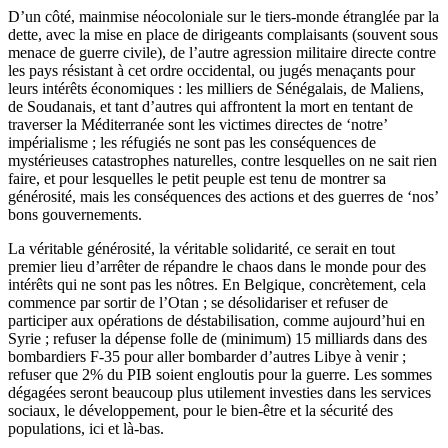
D’un côté, mainmise néocoloniale sur le tiers-monde étranglée par la
dette, avec la mise en place de dirigeants complaisants (souvent sous
menace de guerre civile), de l’autre agression militaire directe contre
les pays résistant à cet ordre occidental, ou jugés menaçants pour
leurs intérêts économiques : les milliers de Sénégalais, de Maliens,
de Soudanais, et tant d’autres qui affrontent la mort en tentant de
traverser la Méditerranée sont les victimes directes de ‘notre’
impérialisme ; les réfugiés ne sont pas les conséquences de
mystérieuses catastrophes naturelles, contre lesquelles on ne sait rien
faire, et pour lesquelles le petit peuple est tenu de montrer sa
générosité, mais les conséquences des actions et des guerres de ‘nos’
bons gouvernements.
La véritable générosité, la véritable solidarité, ce serait en tout
premier lieu d’arrêter de répandre le chaos dans le monde pour des
intérêts qui ne sont pas les nôtres. En Belgique, concrètement, cela
commence par sortir de l’Otan ; se désolidariser et refuser de
participer aux opérations de déstabilisation, comme aujourd’hui en
Syrie ; refuser la dépense folle de (minimum) 15 milliards dans des
bombardiers F-35 pour aller bombarder d’autres Libye à venir ;
refuser que 2% du PIB soient engloutis pour la guerre. Les sommes
dégagées seront beaucoup plus utilement investies dans les services
sociaux, le développement, pour le bien-être et la sécurité des
populations, ici et là-bas.