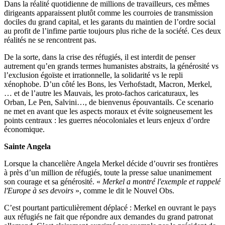
Dans la réalité quotidienne de millions de travailleurs, ces mêmes
dirigeants apparaissent plutôt comme les courroies de transmission
dociles du grand capital, et les garants du maintien de l’ordre social
au profit de l’infime partie toujours plus riche de la société. Ces deux
réalités ne se rencontrent pas.
De la sorte, dans la crise des réfugiés, il est interdit de penser
autrement qu’en grands termes humanistes abstraits, la générosité vs
l’exclusion égoïste et irrationnelle, la solidarité vs le repli
xénophobe. D’un côté les Bons, les Verhofstadt, Macron, Merkel,
… et de l’autre les Mauvais, les proto-fachos caricaturaux, les
Orban, Le Pen, Salvini…, de bienvenus épouvantails. Ce scenario
ne met en avant que les aspects moraux et évite soigneusement les
points centraux : les guerres néocoloniales et leurs enjeux d’ordre
économique.
Sainte Angela
Lorsque la chancelière Angela Merkel décide d’ouvrir ses frontières
à près d’un million de réfugiés, toute la presse salue unanimement
son courage et sa générosité. «
Merkel a montré l'exemple et rappelé
l'Europe à ses devoirs
», comme le dit le Nouvel Obs.
C’est pourtant particulièrement déplacé : Merkel en ouvrant le pays
aux réfugiés ne fait que répondre aux demandes du grand patronat