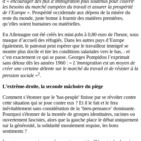
d’«
encourager des flux d’immigration plus soutenus pour couvrir
les besoins du marché européen du travail et assurer la prospérité
de l’Europe
». Prospérité occidentale aux dépens de la misère du
reste du monde, juste bonne à fournir des matières premières,
qu’elles soient humaines ou matérielles.
En Allemagne ont été créés les mini-jobs à 0,80 euro de l'heure, sous
masque d’accueil des réfugiés. Dans les autres pays d’Europe
également, le patronat peut espérer que le travailleur immigré se
montre plus docile et tire les conditions salariales vers le bas, - et
c’est exactement ce qui se passe. Georges Pompidou l’exprimait
sans détour dès les années 1960 : «
L’immigration est un moyen de
créer une certaine détente sur le marché du travail et de résister à la
2
pression sociale
»
.
L’extrême-droite, la seconde mâchoire du piège
Comment s’étonner que le 'bas-peuple' finisse par se révolter contre
cette situation qui se joue contre eux ? Et il le fait et le fera
inévitablement sans considération de la ‘bien-pensance’ dominante.
Pourquoi s'étonner de la montée de groupes identitaires, racistes ou
ouvertement fascistes, alors que la gauche place le débat uniquement
sur la générosité, la solidarité moralement requise, les bons
sentiments ?