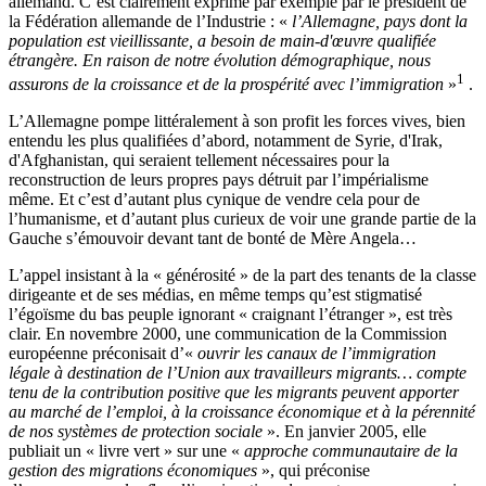
allemand. C’est clairement exprimé par exemple par le président de
la Fédération allemande de l’Industrie : «
l’Allemagne, pays dont la
population est vieillissante, a besoin de main-d'œuvre qualifiée
étrangère. En raison de notre évolution démographique, nous
1
assurons de la croissance et de la prospérité avec l’immigration
»
.
L’Allemagne pompe littéralement à son profit les forces vives, bien
entendu les plus qualifiées d’abord, notamment de Syrie, d'Irak,
d'Afghanistan, qui seraient tellement nécessaires pour la
reconstruction de leurs propres pays détruit par l’impérialisme
même. Et c’est d’autant plus cynique de vendre cela pour de
l’humanisme, et d’autant plus curieux de voir une grande partie de la
Gauche s’émouvoir devant tant de bonté de Mère Angela…
L’appel insistant à la « générosité » de la part des tenants de la classe
dirigeante et de ses médias, en même temps qu’est stigmatisé
l’égoïsme du bas peuple ignorant « craignant l’étranger », est très
clair. En novembre 2000, une communication de la Commission
européenne préconisait d’«
ouvrir les canaux de l’immigration
légale à destination de l’Union aux travailleurs migrants… compte
tenu de la contribution positive que les migrants peuvent apporter
au marché de l’emploi, à la croissance économique et à la pérennité
de nos systèmes de protection sociale
». En janvier 2005, elle
publiait un « livre vert » sur une «
approche communautaire de la
gestion des migrations économiques
», qui préconise