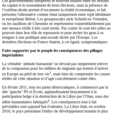
Les gouvernements européens se trouvent tiraillés entre les besoins
du capital et le ressentiment de leurs électeurs, mais la présence de
l’extrême-droite permet d’escamoter la réalité économique, et fait
présenter l'alternative comme étant uniquement entre repli identitaire
et européisme libéral. Les groupuscules style Schield en Vrienden,
ou les nazillons de Chemnitz ne représentent vraisemblablement pas
une menace réelle à très court terme. Par contre ils sont très utiles au
pouvoir dans leur rôle de repoussoir et pour inciter les gens à se
résigner à une politique anti-sociale dictée par l'Europe. Les
dernières élections en France étaient, à cet égard, symptomatiques.
Faire supporter par le peuple les conséquences des pillages
impérialistes
La véritable ‘attitude humaniste’ ne devrait pas simplement relever
de la compassion pour les milliers de migrants qui tentent d’arriver
3
en Europe au péril de leur vie
, mais bien de comprendre les causes
réelles de cette situation et d’agir concrètement contre elles.
En février 2011, tous les partis démocratiques, à commencer par la
dite ‘gauche’ PS et Écolo, applaudissaient bruyamment à la
participation belge à la destruction de la Libye par l’Otan, sous des
4
alibis humanitaires fabriqués
. Les conséquences tout à fait
prévisibles sont aujourd’hui évidentes. La Libye était, en octobre
2010, le pays présentant l'indice de développement humain le plus