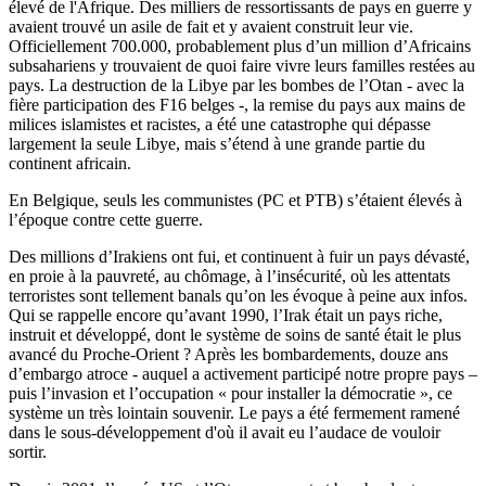
élevé de l'Afrique. Des milliers de ressortissants de pays en guerre y
avaient trouvé un asile de fait et y avaient construit leur vie.
Officiellement 700.000, probablement plus d’un million d’Africains
subsahariens y trouvaient de quoi faire vivre leurs familles restées au
pays. La destruction de la Libye par les bombes de l’Otan - avec la
fière participation des F16 belges -, la remise du pays aux mains de
milices islamistes et racistes, a été une catastrophe qui dépasse
largement la seule Libye, mais s’étend à une grande partie du
continent africain.
En Belgique, seuls les communistes (PC et PTB) s’étaient élevés à
l’époque contre cette guerre.
Des millions d’Irakiens ont fui, et continuent à fuir un pays dévasté,
en proie à la pauvreté, au chômage, à l’insécurité, où les attentats
terroristes sont tellement banals qu’on les évoque à peine aux infos.
Qui se rappelle encore qu’avant 1990, l’Irak était un pays riche,
instruit et développé, dont le système de soins de santé était le plus
avancé du Proche-Orient ? Après les bombardements, douze ans
d’embargo atroce - auquel a activement participé notre propre pays –
puis l’invasion et l’occupation « pour installer la démocratie », ce
système un très lointain souvenir. Le pays a été fermement ramené
dans le sous-développement d'où il avait eu l’audace de vouloir
sortir.