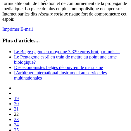
formidable outil de libération et de contournement de la propagande
médiatique. La place de plus en plus monopolistique occupée sur
Internet par les dits
réseaux sociaux
risque fort de compromettre cet
espoir.
Imprimer
E-mail
Plus d'articles...
Le Belge gagne en moyenne 3.329 euros brut par mois!...
Le Pentagone est-il en train de mettre au point une arme
biologique?
Des économistes belges découvrent le marxisme
L’arbitrage international, instrument au service des
multinationales
19
20
21
22
23
24
25