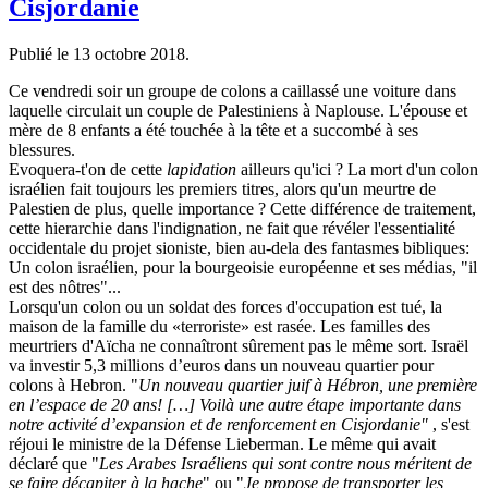
Cisjordanie
Publié le
13 octobre 2018
.
Ce vendredi soir un groupe de colons a caillassé une voiture dans
laquelle circulait un couple de Palestiniens à Naplouse. L'épouse et
mère de 8 enfants a été touchée à la tête et a succombé à ses
blessures.
Evoquera-t'on de cette
lapidation
ailleurs qu'ici ? La mort d'un colon
israélien fait toujours les premiers titres, alors qu'un meurtre de
Palestien de plus, quelle importance ? Cette différence de traitement,
cette hierarchie dans l'indignation, ne fait que révéler l'essentialité
occidentale du projet sioniste, bien au-dela des fantasmes bibliques:
Un colon israélien, pour la bourgeoisie européenne et ses médias, "il
est des nôtres"...
Lorsqu'un colon ou un soldat des forces d'occupation est tué, la
maison de la famille du «terroriste» est rasée. Les familles des
meurtriers d'Aïcha ne connaîtront sûrement pas le même sort. Israël
va investir 5,3 millions d’euros dans un nouveau quartier pour
colons à Hebron. "
Un nouveau quartier juif à Hébron, une première
en l’espace de 20 ans! […] Voilà une autre étape importante dans
notre activité d’expansion et de renforcement en Cisjordanie"
, s'est
réjoui le ministre de la Défense Lieberman. Le même qui avait
déclaré que "
Les Arabes Israéliens qui sont contre nous méritent de
se faire décapiter à la hache
" ou "
Je propose de transporter les