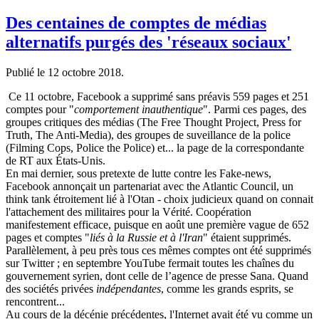
Des centaines de comptes de médias
alternatifs purgés des 'réseaux sociaux'
Publié le
12 octobre 2018
.
Ce 11 octobre, Facebook a supprimé sans préavis 559 pages et 251
comptes pour "
comportement inauthentique
". Parmi ces pages, des
groupes critiques des médias (The Free Thought Project, Press for
Truth, The Anti-Media), des groupes de suveillance de la police
(Filming Cops, Police the Police) et... la page de la correspondante
de RT aux États-Unis.
En mai dernier, sous pretexte de lutte contre les Fake-news,
Facebook annonçait un partenariat avec the Atlantic Council, un
think tank étroitement lié à l'Otan - choix judicieux quand on connait
l'attachement des militaires pour la Vérité. Coopération
manifestement efficace, puisque en août une première vague de 652
pages et comptes "
liés à la Russie et à l'Iran
" étaient supprimés.
Parallèlement, à peu près tous ces mêmes comptes ont été supprimés
sur Twitter ; en septembre YouTube fermait toutes les chaînes du
gouvernement syrien, dont celle de l’agence de presse Sana. Quand
des sociétés privées
indépendantes
, comme les grands esprits, se
rencontrent...
Au cours de la décénie précédentes, l'Internet avait été vu comme un