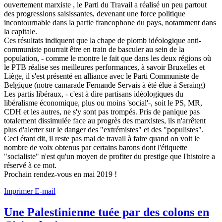
ouvertement marxiste , le Parti du Travail a réalisé un peu partout
des progressions saisissantes, devenant une force politique
incontournable dans la partie francophone du pays, notamment dans
la capitale.
Ces résultats indiquent que la chape de plomb idéologique anti-
communiste pourrait être en train de basculer au sein de la
population, - comme le montre le fait que dans les deux régions où
le PTB réalise ses meilleures performances, à savoir Bruxelles et
Liège, il s'est présenté en alliance avec le Parti Communiste de
Belgique (notre camarade Fernande Servais à été élue à Seraing)
Les partis libéraux, - c'est à dire partisans idéologiques du
libéralisme économique, plus ou moins 'social'-, soit le PS, MR,
CDH et les autres, ne s'y sont pas trompés. Pris de panique pas
totalement dissimulée face au progrès des marxistes, ils n'arrêtent
plus d'alerter sur le danger des "extrémistes" et des "populistes".
Ceci étant dit, il reste pas mal de travail à faire quand on voit le
nombre de voix obtenus par certains barons dont l'étiquette
"socialiste" n'est qu'un moyen de profiter du prestige que l'histoire a
réservé à ce mot.
Prochain rendez-vous en mai 2019 !
Imprimer
E-mail
Une Palestinienne tuée par des colons en