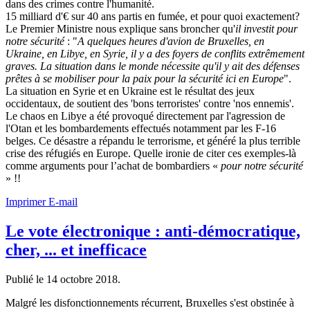
dans des crimes contre l'humanité.
15 milliard d'€ sur 40 ans partis en fumée, et pour quoi exactement?
Le Premier Ministre nous explique sans broncher qu'
il investit pour
notre sécurité
: "
A quelques heures d'avion de Bruxelles, en
Ukraine, en Libye, en Syrie, il y a des foyers de conflits extrêmement
graves. La situation dans le monde nécessite qu'il y ait des défenses
prêtes à se mobiliser pour la paix pour la sécurité ici en Europe
".
La situation en Syrie et en Ukraine est le résultat des jeux
occidentaux, de soutient des 'bons terroristes' contre 'nos ennemis'.
Le chaos en Libye a été provoqué directement par l'agression de
l'Otan et les bombardements effectués notamment par les F-16
belges. Ce désastre a répandu le terrorisme, et généré la plus terrible
crise des réfugiés en Europe. Quelle ironie de citer ces exemples-là
comme arguments pour l’achat de bombardiers «
pour notre sécurité
» !!
Imprimer
E-mail
Le vote électronique : anti-démocratique,
cher, ... et inefficace
Publié le
14 octobre 2018
.
Malgré les disfonctionnements récurrent, Bruxelles s'est obstinée à