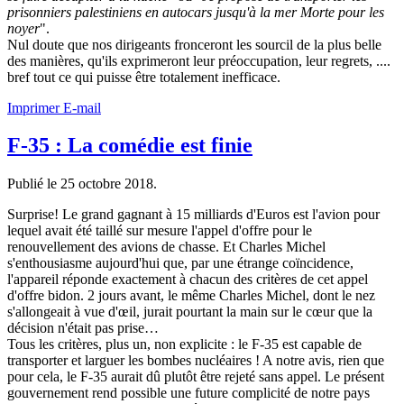
prisonniers palestiniens en autocars jusqu'à la mer Morte pour les
noyer
".
Nul doute que nos dirigeants fronceront les sourcil de la plus belle
des manières, qu'ils exprimeront leur préoccupation, leur regrets, ....
bref tout ce qui puisse être totalement inefficace.
Imprimer
E-mail
F-35 : La comédie est finie
Publié le
25 octobre 2018
.
Surprise! Le grand gagnant à 15 milliards d'Euros est l'avion pour
lequel avait été taillé sur mesure l'appel d'offre pour le
renouvellement des avions de chasse. Et Charles Michel
s'enthousiasme aujourd'hui que, par une étrange coïncidence,
l'appareil réponde exactement à chacun des critères de cet appel
d'offre bidon. 2 jours avant, le même Charles Michel, dont le nez
s'allongeait à vue d'œil, jurait pourtant la main sur le cœur que la
décision n'était pas prise…
Tous les critères, plus un, non explicite : le F-35 est capable de
transporter et larguer les bombes nucléaires ! A notre avis, rien que
pour cela, le F-35 aurait dû plutôt être rejeté sans appel. Le présent
gouvernement rend possible une future complicité de notre pays