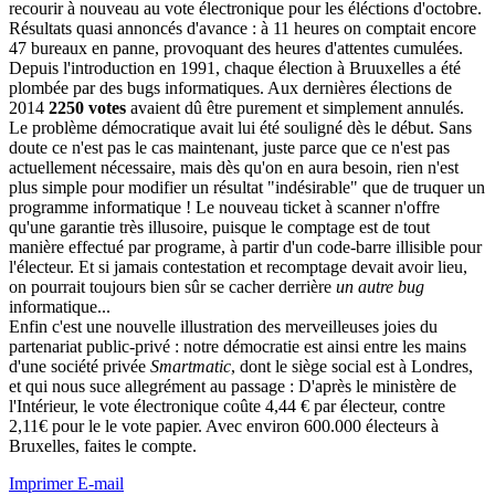
recourir à nouveau au vote électronique pour les éléctions d'octobre.
Résultats quasi annoncés d'avance : à 11 heures on comptait encore
47 bureaux en panne, provoquant des heures d'attentes cumulées.
Depuis l'introduction en 1991, chaque élection à Bruuxelles a été
plombée par des bugs informatiques. Aux dernières élections de
2014
2250 votes
avaient dû être purement et simplement annulés.
Le problème démocratique avait lui été souligné dès le début. Sans
doute ce n'est pas le cas maintenant, juste parce que ce n'est pas
actuellement nécessaire, mais dès qu'on en aura besoin, rien n'est
plus simple pour modifier un résultat "indésirable" que de truquer un
programme informatique ! Le nouveau ticket à scanner n'offre
qu'une garantie très illusoire, puisque le comptage est de tout
manière effectué par programe, à partir d'un code-barre illisible pour
l'électeur. Et si jamais contestation et recomptage devait avoir lieu,
on pourrait toujours bien sûr se cacher derrière
un autre bug
informatique...
Enfin c'est une nouvelle illustration des merveilleuses joies du
partenariat public-privé : notre démocratie est ainsi entre les mains
d'une société privée
Smartmatic
, dont le siège social est à Londres,
et qui nous suce allegrément au passage : D'après le ministère de
l'Intérieur, le vote électronique coûte 4,44 € par électeur, contre
2,11€ pour le le vote papier. Avec environ 600.000 électeurs à
Bruxelles, faites le compte.
Imprimer
E-mail