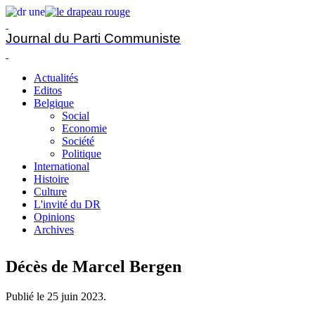
Journal du Parti Communiste
Actualités
Editos
Belgique
Social
Economie
Société
Politique
International
Histoire
Culture
L'invité du DR
Opinions
Archives
Décès de Marcel Bergen
Publié le
25 juin 2023
.