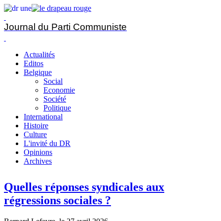
Journal du Parti Communiste
Actualités
Editos
Belgique
Social
Economie
Société
Politique
International
Histoire
Culture
L'invité du DR
Opinions
Archives
Quelles réponses syndicales aux
régressions sociales ?