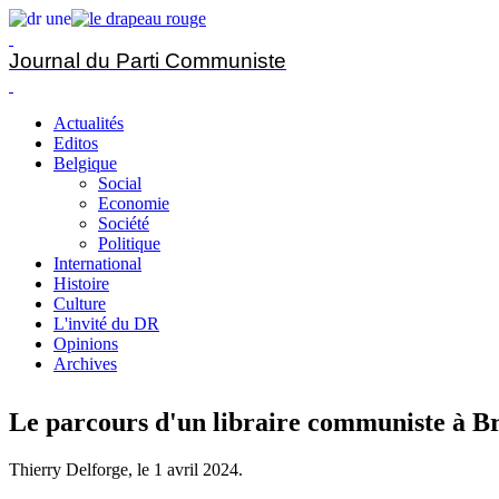
Journal du Parti Communiste
Actualités
Editos
Belgique
Social
Economie
Société
Politique
International
Histoire
Culture
L'invité du DR
Opinions
Archives
Le parcours d'un libraire communiste à Br
Thierry Delforge, le
1 avril 2024
.