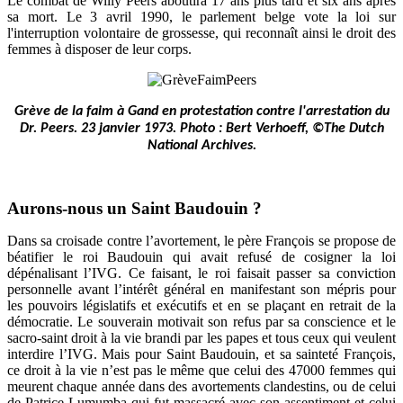
Le combat de Willy Peers aboutira 17 ans plus tard et six ans après
sa mort. Le 3 avril 1990, le parlement belge vote la loi sur
l'interruption volontaire de grossesse, qui reconnaît ainsi le droit des
femmes à disposer de leur corps.
Grève de la faim à Gand en protestation contre l'arrestation du
Dr. Peers. 23 janvier 1973. Photo : Bert Verhoeff, ©The Dutch
National Archives.
Aurons-nous un Saint Baudouin ?
Dans sa croisade contre l’avortement, le père François se propose de
béatifier le roi Baudouin qui avait refusé de cosigner la loi
dépénalisant l’IVG. Ce faisant, le roi faisait passer sa conviction
personnelle avant l’intérêt général en manifestant son mépris pour
les pouvoirs législatifs et exécutifs et en se plaçant en retrait de la
démocratie. Le souverain motivait son refus par sa conscience et le
sacro-saint droit à la vie brandi par les papes et tous ceux qui veulent
interdire l’IVG. Mais pour Saint Baudouin, et sa sainteté François,
ce droit à la vie n’est pas le même que celui des 47000 femmes qui
meurent chaque année dans des avortements clandestins, ou de celui
de Patrice Lumumba qui fut massacré avec son assentiment
et celui