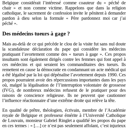
Belgique considérait l’intéressé comme coauteur du « péché de
chair » et non comme victime. Rappelons que dans la religion
catholique, le sacrement de confession invite le pénitent à demander
pardon à dieu selon la formule « Père pardonnez moi car j’ai
péché ».
Des médecins tueurs à gage ?
Mais au-delà de ce qui précède le clou de la visite fut sans nul doute
la scandaleuse déclaration du pape qui considère les médecins
pratiquant l’avortement comme des « tueurs à gage ». Ces propos
insultants sont également dirigés contre les femmes qui font appel à
ces médecins et qui seraient les commanditaires des tueurs. Ils
remettent en cause la démocratie en condamnant un acte médical qui
a été légalisé par la loi qui dépénalise l’avortement depuis 1990. Ces
propos pourraient avoir des répercussions importantes dans les pays
où, malgré la légalisation de l’
l’interruption volontaire de grossesse
(
IVG), de nombreux médecins refusent de le pratiquer pour des
raisons de conscience religieuse. Ils ne peuvent que cautionner
l’influence réactionnaire d’une extrême droite qui relève la tête.
En qualité de prêtre, théologien, écrivain, membre de l’Académie
royale de Belgique et professeur émérite à l’Université Catholique
de Louvain, monsieur Gabriel Ringlet a qualifié les propos du pape
en ces termes : « […] ce n’est pas seulement affolant, c’est injurieux