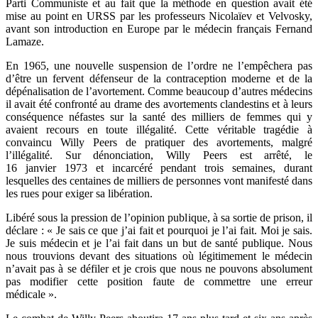
Parti Communiste et au fait que la méthode en question avait été
mise au point en URSS par les professeurs Nicolaïev et Velvosky,
avant son introduction en Europe par le médecin français Fernand
Lamaze.
En 1965, une nouvelle suspension
de l’ordre ne l’empêchera pas
d’être un fervent défenseur de la contraception moderne et de la
dépénalisation de l’avortement. Comme beaucoup d’autres médecins
il avait été confronté au drame des avortements clandestins et à leurs
conséquence néfastes sur la santé des milliers de femmes qui y
avaient recours en toute illégalité. Cette véritable tragédie à
convaincu Willy Peers de pratiquer des avortements, malgré
l’illégalité. Sur dénonciation, Willy Peers est arrêté, le
16 janvier 1973 et incarcéré pendant trois semaines, durant
lesquelles des centaines de milliers de personnes vont manifesté dans
les rues pour exiger sa libération.
Libéré sous la pression de l’opinion publique, à sa sortie de prison, il
déclare : « Je sais ce que j’ai fait et pourquoi je l’ai fait. Moi je sais.
Je suis médecin et je l’ai fait dans un but de santé publique. Nous
nous trouvions devant des situations où légitimement le médecin
n’avait pas à se défiler et je crois que nous ne pouvons absolument
pas modifier cette position faute de commettre une erreur
médicale ».