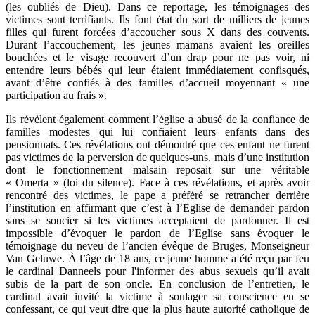
(les oubliés de Dieu). Dans ce reportage, les témoignages des
victimes sont terrifiants. Ils font état du sort de milliers de jeunes
filles qui furent forcées d’accoucher sous X dans des couvents.
Durant l’accouchement, les jeunes mamans avaient les oreilles
bouchées et le visage recouvert d’un drap pour ne pas voir, ni
entendre leurs bébés qui leur étaient immédiatement confisqués,
avant d’être confiés à des familles d’accueil moyennant « une
participation au frais ».
Ils révèlent également comment l’église a abusé de la confiance de
familles modestes qui lui confiaient leurs enfants dans des
pensionnats. Ces révélations ont démontré que ces enfant ne furent
pas victimes de la perversion de quelques-uns, mais d’une institution
dont le fonctionnement malsain reposait sur une véritable
« Omerta » (loi du silence). Face à ces révélations, et après avoir
rencontré des victimes, le pape a préféré se retrancher derrière
l’institution en affirmant que c’est à l’Eglise de demander pardon
sans se soucier si les victimes acceptaient de pardonner. Il est
impossible d’évoquer le pardon de l’Eglise sans évoquer le
témoignage du neveu de l’ancien évêque de Bruges, Monseigneur
Van Geluwe. À l’âge de 18 ans, ce jeune homme a été reçu par feu
le cardinal Danneels pour l'informer des abus sexuels qu’il avait
subis de la part de son oncle. En conclusion de l’entretien, le
cardinal avait invité la victime à soulager sa conscience en se
confessant, ce qui veut dire que la plus haute autorité catholique de