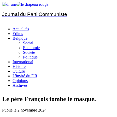
Journal du Parti Communiste
Actualités
Editos
Belgique
Social
Economie
Société
Politique
International
Histoire
Culture
L'invité du DR
Opinions
Archives
Le père François tombe le masque.
Publié le
2 novembre 2024
.