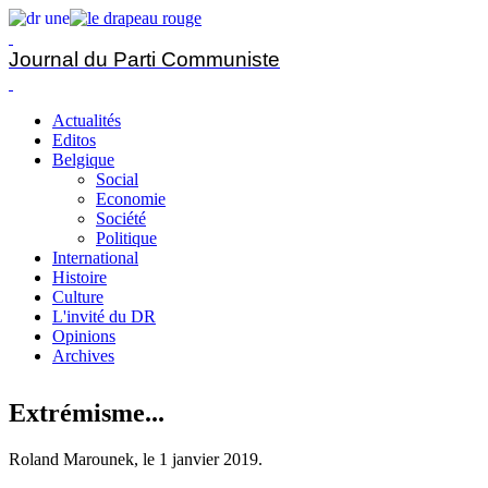
Journal du Parti Communiste
Actualités
Editos
Belgique
Social
Economie
Société
Politique
International
Histoire
Culture
L'invité du DR
Opinions
Archives
Extrémisme...
Roland Marounek, le
1 janvier 2019
.