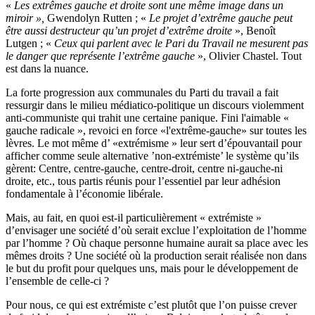
«
Les extrêmes gauche et droite sont une même image dans un
miroir »,
Gwendolyn Rutten ; «
Le projet d’extrême gauche peut
être aussi destructeur qu’un projet d’extrême droite
», Benoît
Lutgen ; «
Ceux qui parlent avec le Pari du Travail ne mesurent pas
le danger que représente l’extrême gauche
», Olivier Chastel. Tout
est dans la nuance.
La forte progression aux communales du Parti du travail a fait
ressurgir dans le milieu médiatico-politique un discours violemment
anti-communiste qui trahit une certaine panique. Fini l'aimable «
gauche radicale », revoici en force «l'extrême-gauche» sur toutes les
lèvres. Le mot même d’ «extrémisme » leur sert d’épouvantail pour
afficher comme seule alternative ’non-extrémiste’ le système qu’ils
gèrent: Centre, centre-gauche, centre-droit, centre ni-gauche-ni
droite, etc., tous partis réunis pour l’essentiel par leur adhésion
fondamentale à l’économie libérale.
Mais, au fait, en quoi est-il particulièrement « extrémiste »
d’envisager une société d’où serait exclue l’exploitation de l’homme
par l’homme ? Où chaque personne humaine aurait sa place avec les
mêmes droits ? Une société où la production serait réalisée non dans
le but du profit pour quelques uns, mais pour le développement de
l’ensemble de celle-ci ?
Pour nous, ce qui est extrémiste c’est plutôt que l’on puisse crever