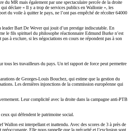
ctoire du MR mais également par une spectaculaire percée de la droite
ui déclare « Il y a trop de services publics en Wallonie », les
ort du voile à quitter le pays, ne l’ont pas empêché de récolter 64000
on leader Bart De Wever qui jouit d’un prestige indiscutable. En
me le fils spirituel du philosophe réactionnaire Edmund Burke n’est
as à exclure, si les négociations en cours ne répondent pas à son
us les travailleurs du pays. Un tel rapport de force peut permettre
éclarations de Georges-Louis Bouchez, qui estime que la gestion du
isations. Les dernières injonctions de la commission européenne qui
gouvernement. Leur complicité avec la droite dans la campagne anti-PTB
 ceux qui défendent le patrimoine social.
f Wallon est interpellant et inattendu. Avec des scores de 3 à près de
préoccupante. Elle nous rappelle que la précarité et l’exclusion sont