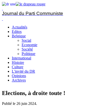
Journal du Parti Communiste
Actualités
Editos
Belgique
Social
Economie
Société
Politique
International
Histoire
Culture
L'invité du DR
Opinions
Archives
Elections, à droite toute !
Publié le
26 juin 2024
.