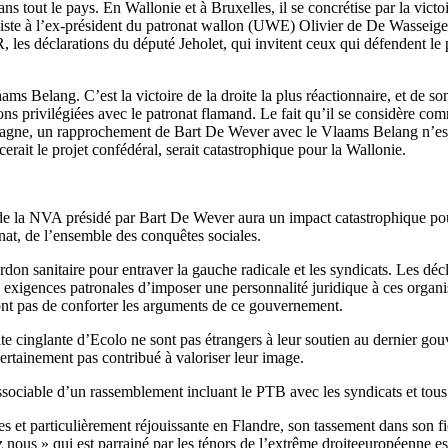
dans tout le pays. En Wallonie et à Bruxelles, il se concrétise par la vi
 liste à l’ex-président du patronat wallon (UWE) Olivier de De Wasseige q
les déclarations du député Jeholet, qui invitent ceux qui défendent le p
aams Belang. C’est la victoire de la droite la plus réactionnaire, et de s
 privilégiées avec le patronat flamand. Le fait qu’il se considère com
agne, un rapprochement de Bart De Wever avec le Vlaams Belang n’est p
rait le projet confédéral, serait catastrophique pour la Wallonie.
la NVA présidé par Bart De Wever aura un impact catastrophique pour to
onat, de l’ensemble des conquêtes sociales.
rdon sanitaire pour entraver la gauche radicale et les syndicats. Les d
es exigences patronales d’imposer une personnalité juridique à ces organ
nt pas de conforter les arguments de ce gouvernement.
faite cinglante d’Ecolo ne sont pas étrangers à leur soutien au dernier 
ertainement pas contribué à valoriser leur image.
ssociable d’un rassemblement incluant le PTB avec les syndicats et tous
s et particulièrement réjouissante en Flandre, son tassement dans son fie
ous » qui est parrainé par les ténors de l’extrême droiteeuropéenne est 