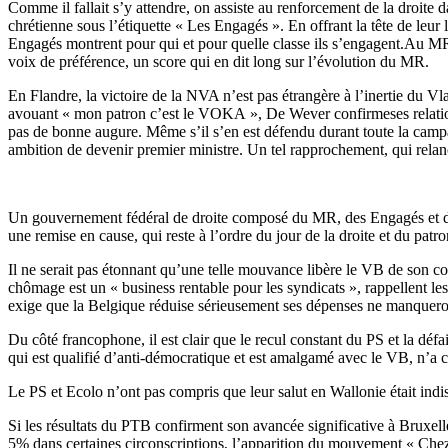
Comme il fallait s’y attendre, on assiste au renforcement de la droite 
chrétienne sous l’étiquette « Les Engagés ». En offrant la tête de leur
Engagés montrent pour qui et pour quelle classe ils s’engagent.Au MR, 
voix de préférence, un score qui en dit long sur l’évolution du MR.
En Flandre, la victoire de la NVA n’est pas étrangère à l’inertie du Vl
avouant « mon patron c’est le VOKA », De Wever confirmeses relations
pas de bonne augure. Même s’il s’en est défendu durant toute la camp
ambition de devenir premier ministre. Un tel rapprochement, qui relance
Un gouvernement fédéral de droite composé du MR, des Engagés et de 
une remise en cause, qui reste à l’ordre du jour de la droite et du patr
Il ne serait pas étonnant qu’une telle mouvance libère le VB de son co
chômage est un « business rentable pour les syndicats », rappellent l
exige que la Belgique réduise sérieusement ses dépenses ne manquero
Du côté francophone, il est clair que le recul constant du PS et la dé
qui est qualifié d’anti-démocratique et est amalgamé avec le VB, n’a c
Le PS et Ecolo n’ont pas compris que leur salut en Wallonie était indi
Si les résultats du PTB confirment son avancée significative à Bruxelle
5% dans certaines circonscriptions, l’apparition du mouvement « Chez n