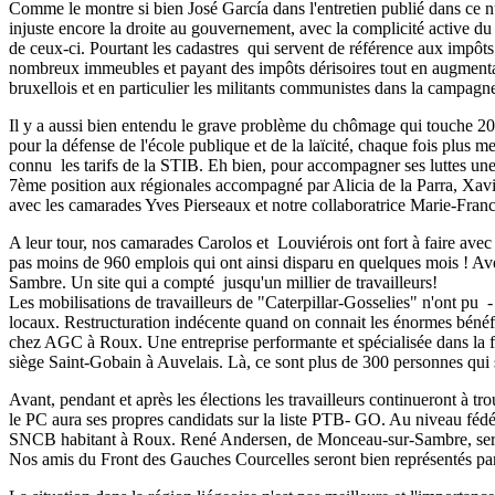
Comme le montre si bien José García dans l'entretien publié dans ce
injuste encore la droite au gouvernement, avec la complicité active du 
de ceux-ci. Pourtant les cadastres qui servent de référence aux impôt
nombreux immeubles et payant des impôts dérisoires tout en augmentan
bruxellois et en particulier les militants communistes dans la campagne
Il y a aussi bien entendu le grave problème du chômage qui touche 20 %
pour la défense de l'école publique et de la laïcité, chaque fois plus 
connu les tarifs de la STIB. Eh bien, pour accompagner ses luttes u
7ème position aux régionales accompagné par Alicia de la Parra, Xa
avec les camarades Yves Pierseaux et notre collaboratrice Marie-Fran
A leur tour, nos camarades Carolos et Louviérois ont fort à faire avec
pas moins de 960 emplois qui ont ainsi disparu en quelques mois ! Ave
Sambre. Un site qui a compté jusqu'un millier de travailleurs!
Les mobilisations de travailleurs de "Caterpillar-Gosselies" n'ont pu 
locaux. Restructuration indécente quand on connait les énormes bénéfic
chez AGC à Roux. Une entreprise performante et spécialisée dans la fa
siège Saint-Gobain à Auvelais. Là, ce sont plus de 300 personnes qui s
Avant, pendant et après les élections les travailleurs continueront à tr
le PC aura ses propres candidats sur la liste PTB- GO. Au niveau fédé
SNCB habitant à Roux. René Andersen, de Monceau-sur-Sambre, sera 
Nos amis du Front des Gauches Courcelles seront bien représentés par d