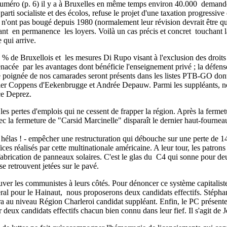
 numéro (p. 6) il y a à Bruxelles en même temps environ 40.000 demand
parti socialiste et des écolos, refuse le projet d'une taxation progressi
s n'ont pas bougé depuis 1980 (normalement leur révision devrait être q
t en permanence les loyers. Voilà un cas précis et concret touchant l
 qui arrive.
 de Bruxellois et les mesures Di Rupo visant à l'exclusion des droits de
menacée par les avantages dont bénéficie l'enseignement privé ; la défense
ne poignée de nos camarades seront présents dans les listes PTB-GO don
vier Coppens d'Eekenbrugge et Andrée Depauw. Parmi les suppléants, 
ce Deprez.
 les pertes d'emplois qui ne cessent de frapper la région. Après la fer
c la fermeture de "Carsid Marcinelle" disparaît le dernier haut-fourne
- hélas ! - empêcher une restructuration qui débouche sur une perte de 
es réalisés par cette multinationale américaine. A leur tour, les patrons
brication de panneaux solaires. C'est le glas du C4 qui sonne pour deux
e retrouvent jetées sur le pavé.
ouver les communistes à leurs côtés. Pour dénoncer ce système capitaliste 
ral pour le Hainaut, nous proposerons deux candidats effectifs. Stépha
au niveau Région Charleroi candidat suppléant. Enfin, le PC présen
eux candidats effectifs chacun bien connu dans leur fief. Il s'agit de 