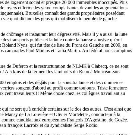
es de logement social et presque 20 000 immeubles inoccupés. Plus
ve de loyers et ferme les yeux, complaisante, devant les augmentations
uinquennale). Bruxelles connaît des grands propriétaires possédant
a vie quotidienne des gens qui mobilisera le peuple de gauche
 chômage et instaurant leur dégressivité. Mais il y a aussi la lutte
 des transports publics et la lutte contre la hausse abusive qu'ont
t Roland Nyns qui fut tête de liste du Front de Gauche en 2009, en
nos camarades Paul Marcus et Tania Martin. Au fédéral nous comptons
meture de Duferco et la restructuration de NLMK à Clabecq, ce ne sont
au ! A 5 kms de là ferment les laminoirs du Ruau à Monceau-sur-
1400 emplois et des dégâts pour la sous-traitance et des commerces
 verriers songent d'abord au profit comme toujours. Triste fermeture
 cent travailleurs !! Même chose chez les collègues travaillant au
qui ne sert qu'à enrichir certains sur le dos des autres. C'est ainsi que
ne Mansy de La Louvière et Olivier Mortelette , conducteur à la
te comme candidat aux européennes François D'Agostino, de Gozée.
Jean-françois Lacroix et du syndicaliste Serge Rodio.