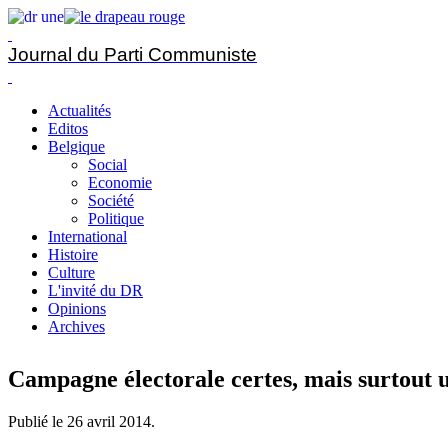
Journal du Parti Communiste
Actualités
Editos
Belgique
Social
Economie
Société
Politique
International
Histoire
Culture
L'invité du DR
Opinions
Archives
Campagne électorale certes, mais surtout 
Publié le
26 avril 2014
.