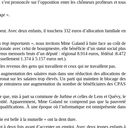
’est prononcée sur l’opposition entre les chômeurs profiteurs et tous
age
».
. Avec deux enfants, il touchera 332 euros d’allocation familiale en
 trop importants
», nous invitons Mme Galand à faire face au coût de
nale avec celui de bourgmestre, elle bénéficie d’un statut social plus
enus mensuels bruts d’un député : régional 8.914 euros, fédéral :8.472
uellement 1.374 à 5.157 euros net.).
s revenus des gens qui travaillent et ceux qui ne travaillent pas.
augmentation des salaires mais dans une réduction des allocations de
nat sur les salaires trop élevés. Un parti qui maintien le blocage des
ômage entrainera une augmentation du nombre de bénéficiaires des CPAS
 que, mis à part sa commune de Jurbise et celles de Lens et Quévy, le
’entité. Apparemment, Mme Galand ne comprend pas que la pauvreté
e qualifications. À une époque où l’informatique est omniprésente dans
est belle à la mutuelle » ont la dent dure.
nt à deux fois avant d’accepter un emploi. Avec deux jeunes enfants à