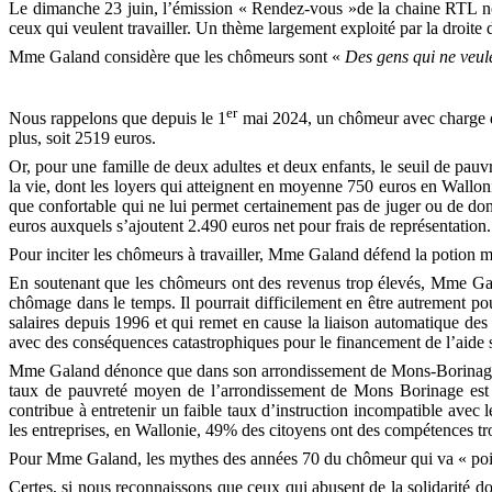
Le dimanche 23 juin, l’émission « Rendez-vous »de la chaine RTL nous
ceux qui veulent travailler. Un thème largement exploité par la droite
Mme Galand considère que les chômeurs sont «
Des gens qui ne veule
er
Nous rappelons que depuis le 1
mai 2024, un chômeur avec charge de
plus, soit 2519 euros.
Or, pour une famille de deux adultes et deux enfants, le seuil de pauv
la vie, dont les loyers qui atteignent en moyenne 750 euros en Wallon
que confortable qui ne lui permet certainement pas de juger ou de don
euros auxquels s’ajoutent 2.490 euros net pour frais de représentation
Pour inciter les chômeurs à travailler, Mme Galand défend la potion mir
En soutenant que les chômeurs ont des revenus trop élevés, Mme Gala
chômage dans le temps. Il pourrait difficilement en être autrement po
salaires depuis 1996 et qui remet en cause la liaison automatique de
avec des conséquences catastrophiques pour le financement de l’aide 
Mme Galand dénonce que dans son arrondissement de Mons-Borinage, une
taux de pauvreté moyen de l’arrondissement de Mons Borinage est
contribue à entretenir un faible taux d’instruction incompatible avec
les entreprises, en Wallonie, 49% des citoyens ont des compétences tro
Pour Mme Galand, les mythes des années 70 du chômeur qui va « pointer
Certes, si nous reconnaissons que ceux qui abusent de la solidarité 