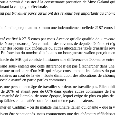
 a permis d’assister à la consternante prestation de Mme Galand qui s
 durant la campagne électorale.
nt pas travailler parce qu’ils ont des revenus trop
importants au chôm
 famille perçoit au maximum une indemnitémensuellede 2187 euros brut
reté est fixé à 2715 euros par mois.Avec ce qu’elle qualifie de «
revenus
ie. Nouspensons qu’en cumulant des revenus de députée fédérale et régio
ner des leçons aux chômeurs ou autres allocataires taxés d’assistés rev
.
En fonction du nombre d’habitants un bourgmestre wallon perçoit mens
acle du MR qui consiste à instaurer une différence de 500 euros entre le
nd sous- entend que cette différence n’est pas à rechercher dans une 
ur une mandataire d’un MR qui relaye constamment les plaintes du patro
s salaires au cout de la vie ! Toute diminution des allocations de ch
sociale assuré en partie par les communes.
 personne en âge de travailler sur deux ne travaille pas. Elle oublie
 de 20%, et atteint près de 60% dans quatre autres communes de l
 le marché de l’emploi de notre époque, lequel exige de plus en plus d
p faibles en la matière ou n’en sont même pas utilisateurs.
 en Cadillac » ou du malade imaginaire italien qui chante « que la vie 
doivent être sanctionnés, nous comprenons que des chômeurs réfléchisse