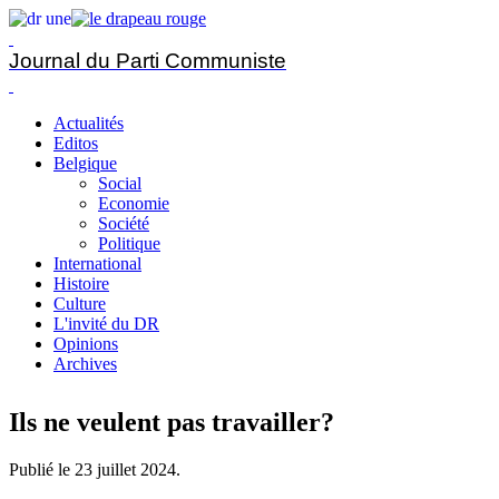
Journal du Parti Communiste
Actualités
Editos
Belgique
Social
Economie
Société
Politique
International
Histoire
Culture
L'invité du DR
Opinions
Archives
Ils ne veulent pas travailler?
Publié le
23 juillet 2024
.