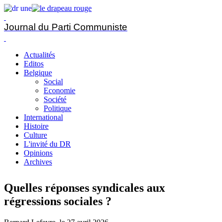
Journal du Parti Communiste
Actualités
Editos
Belgique
Social
Economie
Société
Politique
International
Histoire
Culture
L'invité du DR
Opinions
Archives
Quelles réponses syndicales aux
régressions sociales ?