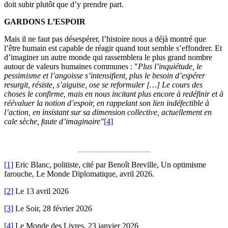
doit subir plutôt que d’y prendre part.
GARDONS L’ESPOIR
Mais il ne faut pas désespérer, l’histoire nous a déjà montré que
l’être humain est capable de réagir quand tout semble s’effondrer. Et
d’imaginer un autre monde qui rassemblera le plus grand nombre
autour de valeurs humaines communes : "
Plus l’inquiétude, le
pessimisme et l’angoisse s’intensifient, plus le besoin d’espérer
resurgit, résiste, s’aiguise, ose se reformuler […] Le cours des
choses le confirme, mais en nous incitant plus encore à redéfinir et à
réévaluer la notion d’espoir, en rappelant son lien indéfectible à
l’action, en insistant sur sa dimension collective, actuellement en
cale sèche, faute d’imaginaire"
[4]
[1]
Eric Blanc, politiste, cité par Benoît Breville, Un optimisme
farouche, Le Monde Diplomatique, avril 2026.
[2]
Le 13 avril 2026
[3]
Le Soir, 28 février 2026
[4]
Le Monde des Livres, 23 janvier 2026