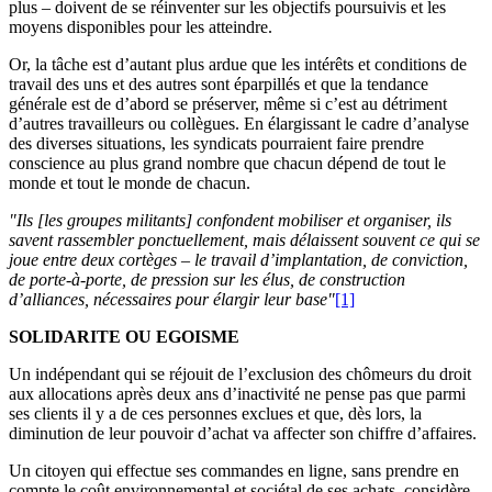
plus – doivent de se réinventer sur les objectifs poursuivis et les
moyens disponibles pour les atteindre.
Or, la tâche est d’autant plus ardue que les intérêts et conditions de
travail des uns et des autres sont éparpillés et que la tendance
générale est de d’abord se préserver, même si c’est au détriment
d’autres travailleurs ou collègues. En élargissant le cadre d’analyse
des diverses situations, les syndicats pourraient faire prendre
conscience au plus grand nombre que chacun dépend de tout le
monde et tout le monde de chacun.
"Ils [les groupes militants] confondent mobiliser et organiser, ils
savent rassembler ponctuellement, mais délaissent souvent ce qui se
joue entre deux cortèges – le travail d’implantation, de conviction,
de porte-à-porte, de pression sur les élus, de construction
d’alliances, nécessaires pour élargir leur base"
[1]
SOLIDARITE OU EGOISME
Un indépendant qui se réjouit de l’exclusion des chômeurs du droit
aux allocations après deux ans d’inactivité ne pense pas que parmi
ses clients il y a de ces personnes exclues et que, dès lors, la
diminution de leur pouvoir d’achat va affecter son chiffre d’affaires.
Un citoyen qui effectue ses commandes en ligne, sans prendre en
compte le coût environnemental et sociétal de ses achats, considère-