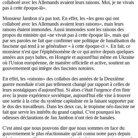
collaboré avec les Allemands avaient leurs raisons. Moi, je ne vivais
pas à cette époque-là».
Monsieur Jambon n'a pas tort. En effet, les «les gens qui ont
collaboré avec les Allemands avaient leurs raisons», mais leurs
raisons étaient immondes. Aussi immondes sont les raisons des
propos du ministre qui «ne vivait pas à cette époque là», mais qui
par ses paroles ne fait que confirmer une politique de banalisation du
fascisme qui tend à se généraliser « à cette époque-ci ». En fait, ce
monsieur n'est que l'épiphénomène de ce qui arrive depuis quelques
années aux pays baltes, en Hongrie et aujourd'hui même en Ukraine
où l'Union européenne, de manière officielle et active, soutient un
gouvernement qui intègre des fascistes notoires.
En effet, les «raisons» des collabos des années de la Deuxième
guerre mondiale n'ont pas tellement changé par rapport à celles de
leurs nostalgiques d'aujourd'hui. Si alors c'était l'urgence d'en finir
avec la jeune expérience soviétique, aujourd'hui elle vise à trouver
une sortie à la crise du système capitaliste en la faisant supporter par
le dos des travailleurs. Dans les deux cas, le tropisme néo-fasciste ne
fait que servir les intérêts du grand capital. C'est pourquoi les
odieuses déclarations de Jan Jambon n'ont rien de banales.
C'est ainsi que nous pouvons dire que nous sommes en face du
gouvernement le plus réactionnaire qu'ait connu notre pays depuis