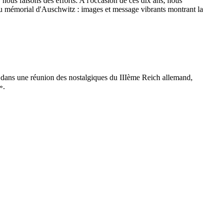
 nous faisons des efforts. A l'occasion de ces dix ans, nous
u mémorial d'Auschwitz : images et message vibrants montrant la
t, dans une réunion des nostalgiques du IIIème Reich allemand,
».