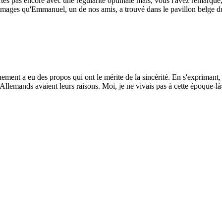
ertes pas encore avec une régularité optimale mais, vous l'avez remarqué,
 images qu'Emmanuel, un de nos amis, a trouvé dans le pavillon belge d
nement a eu des propos qui ont le mérite de la sincérité. En s'expriman
Allemands avaient leurs raisons. Moi, je ne vivais pas à cette époque-là