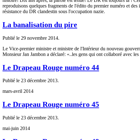
histoire! Dix ans après, la parole est tenue! Le DR est toujours là ! C
reproduisons quelques fragments de l'édito du premier numéro et des
résistance du DR clandestin sous l'occupation nazie.
La banalisation du pire
Publié le
29 novembre 2014
.
Le Vice-premier ministre et ministre de l'Intérieur du nouveau gouver
Monsieur Jan Jambon a déclaré: «..les gens qui ont collaboré avec les 
Le Drapeau Rouge numéro 44
Publié le
23 décembre 2013
.
mars-avril 2014
Le Drapeau Rouge numéro 45
Publié le
23 décembre 2013
.
mai-juin 2014