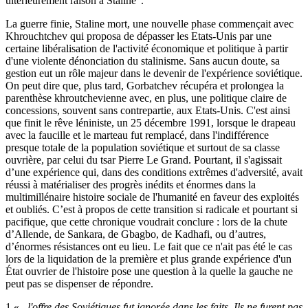
ultérieurement raison à Staline
.
La guerre finie, Staline mort, une nouvelle phase commençait avec
Khrouchtchev qui proposa de dépasser les Etats-Unis par une
certaine libéralisation de l'activité économique et politique à partir
d'une violente dénonciation du stalinisme. Sans aucun doute, sa
gestion eut un rôle majeur dans le devenir de l'expérience soviétique.
On peut dire que, plus tard, Gorbatchev récupéra et prolongea la
parenthèse khroutchevienne avec, en plus, une politique claire de
concessions, souvent sans contrepartie, aux Etats-Unis. C'est ainsi
que finit le rêve léniniste, un 25 décembre 1991, lorsque le drapeau
avec la faucille et le marteau fut remplacé, dans l'indifférence
presque totale de la population soviétique et surtout de sa classe
ouvrière, par celui du tsar Pierre Le Grand. Pourtant, il s'agissait
d’une expérience qui, dans des conditions extrêmes d'adversité, avait
réussi à matérialiser des progrès inédits et énormes dans la
multimillénaire histoire sociale de l'humanité en faveur des exploités
et oubliés. C’est à propos de cette transition si radicale et pourtant si
pacifique, que cette chronique voudrait conclure : lors de la chute
d’Allende, de Sankara, de Gbagbo, de Kadhafi, ou d’autres,
d’énormes résistances ont eu lieu. Le fait que ce n'ait pas été le cas
lors de la liquidation de la première et plus grande expérience d'un
État ouvrier de l'histoire pose une question à la quelle la gauche ne
peut pas se dispenser de répondre.
1.«..
.l'offre des Soviétiques fut ignorée dans les faits. Ils ne furent pas