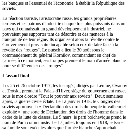
les banques et l'essentiel de l'économie, à établir la République des
soviets.
La réaction tsariste, l'aristocratie russe, les grands propriétaires
terriens et les patrons d'industrie chaque fois plus puissants dans un
pays qui connaissait un grand développement industriel, ne
pouvaient pas supporter tant de désordre et des menaces à la
tranquillité de leur règne. Ils organisent alors la révolte contre le
Gouvernement provisoire incapable selon eux de faire face à la
révolte des "rouges". Le putsch a lieu le 30 août sous le
commandement du général Kornilov, commandant en chef de
l'armée, à ce moment, ses troupes prennent le nom d'armée blanche
pour se différencier des "rouges".
L'assaut final
Les 25 et 26 octobre 1917, les insurgés, dirigés par Lénine, Ovanov
et Trotski, prennent le Palais d'Hiver, siège du gouvernement russe,
sous le mot d'ordre "Tout le pouvoir aux soviets". Deux semaines
après, la guerre civile éclate. Le 12 janvier 1918, le Congrès des
soviets approuve la « Déclaration des droits du peuple travailleur et
exploité », une sorte de Déclaration des droits de l'homme dans le
cadre de la lutte de classes. Le 5 mars, le parti bolchevique prend le
nom de Parti communiste. Le 17 juillet, toujours en 1918, le tsar et
sa famille sont exécutés alors que l'armée blanche s'approchait