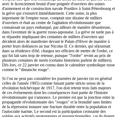
avec le licenciement brutal d'une poignée d'ouvriers des usines
d'armement et de construction navale Poutilov à Saint-Pétersbourg et
la grève qui s'ensuivit immédiatement. Cette usine, la plus
importante de l'empire russe, comptait une dizaine de milliers
d'ouvriers et était au centre de l'agitation révolutionnaire que
connaissait un pays embarqué, par ailleurs de manière désastreuse,
dans l'aventure de la guerre russo-japonaise. La grève ne tarde pas à
se répandre impliquant des centaines de milliers d'ouvriers qui
décident alors de manifester devant le Palais d'Hiver de manière à
porter leurs doléances au tsar Nicolas II. Ce dernier, qui séjournait
dans sa résidence d'été, chargea ses officiers de mettre de l'ordre, ce
qui fut fait sans trop de retenue, puisque "l'ordre" revint au prix de
plusieurs centaines de morts (certains historiens parlent de milliers).
Dès lors, ce 22 janvier est connu dans le calendrier symbolique russe
comme le "dimanche rouge".
Si l’on ne peut pas considérer les journées de janvier (ni en général
celles de l'année 1905) comme faisant partie stricto sensu de la
révolution bolchévique de 1917, l'on doit retenir trois faits majeurs
de ces événements dont les conséquences font partie de l'histoire
révolutionnaire qui s'annonce. Le premier est que la jonction entre la
propagande révolutionnaire des "rouges" et la brutalité sans limites
de la répression instaure une fracture durable entre la population et
l'autocratie tsariste. Le second est la participation croissante des
soldats aux activités protestataires et insurrectionnelles, car ils étaient