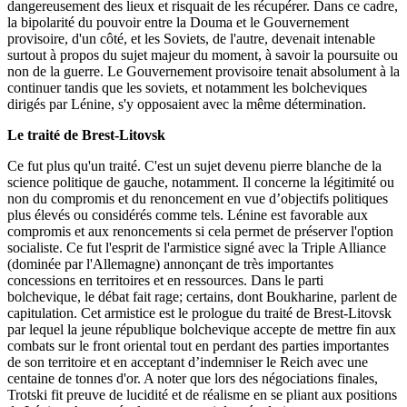
dangereusement des lieux et risquait de les récupérer. Dans ce cadre,
la bipolarité du pouvoir entre la Douma et le Gouvernement
provisoire, d'un côté, et les Soviets, de l'autre, devenait intenable
surtout à propos du sujet majeur du moment, à savoir la poursuite ou
non de la guerre. Le Gouvernement provisoire tenait absolument à la
continuer tandis que les soviets, et notamment les bolcheviques
dirigés par Lénine, s'y opposaient avec la même détermination.
Le traité de Brest-Litovsk
Ce fut plus qu'un traité. C'est un sujet devenu pierre blanche de la
science politique de gauche, notamment. Il concerne la légitimité ou
non du compromis et du renoncement en vue d’objectifs politiques
plus élevés ou considérés comme tels. Lénine est favorable aux
compromis et aux renoncements si cela permet de préserver l'option
socialiste. Ce fut l'esprit de l'armistice signé avec la Triple Alliance
(dominée par l'Allemagne) annonçant de très importantes
concessions en territoires et en ressources. Dans le parti
bolchevique, le débat fait rage; certains, dont Boukharine, parlent de
capitulation. Cet armistice est le prologue du traité de Brest-Litovsk
par lequel la jeune république bolchevique accepte de mettre fin aux
combats sur le front oriental tout en perdant des parties importantes
de son territoire et en acceptant d’indemniser le Reich avec une
centaine de tonnes d'or. A noter que lors des négociations finales,
Trotski fit preuve de lucidité et de réalisme en se pliant aux positions