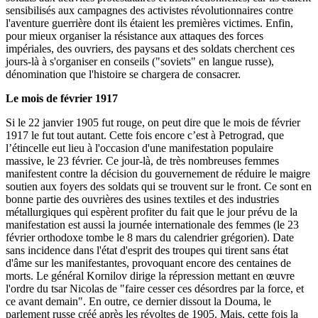
sensibilisés aux campagnes des activistes révolutionnaires contre
l'aventure guerrière dont ils étaient les premières victimes. Enfin,
pour mieux organiser la résistance aux attaques des forces
impériales, des ouvriers, des paysans et des soldats cherchent ces
jours-là à s'organiser en conseils ("soviets" en langue russe),
dénomination que l'histoire se chargera de consacrer.
Le mois de février 1917
Si le 22 janvier 1905 fut rouge, on peut dire que le mois de février
1917 le fut tout autant. Cette fois encore c’est à Petrograd, que
l’étincelle eut lieu à l'occasion d'une manifestation populaire
massive, le 23 février. Ce jour-là, de très nombreuses femmes
manifestent contre la décision du gouvernement de réduire le maigre
soutien aux foyers des soldats qui se trouvent sur le front. Ce sont en
bonne partie des ouvrières des usines textiles et des industries
métallurgiques qui espèrent profiter du fait que le jour prévu de la
manifestation est aussi la journée internationale des femmes (le 23
février orthodoxe tombe le 8 mars du calendrier grégorien). Date
sans incidence dans l'état d'esprit des troupes qui tirent sans état
d'âme sur les manifestantes, provoquant encore des centaines de
morts. Le général Kornilov dirige la répression mettant en œuvre
l'ordre du tsar Nicolas de "faire cesser ces désordres par la force, et
ce avant demain". En outre, ce dernier dissout la Douma, le
parlement russe créé après les révoltes de 1905. Mais, cette fois la