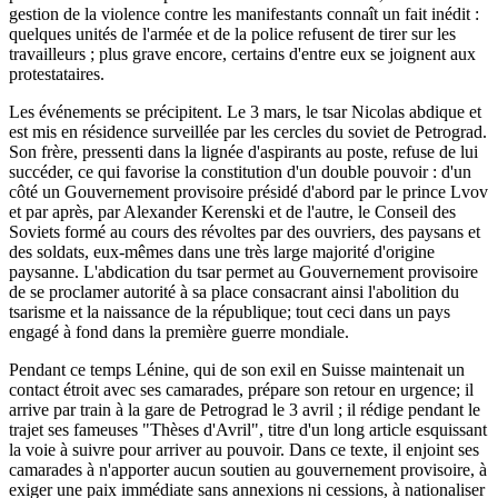
gestion de la violence contre les manifestants connaît un fait inédit :
quelques unités de l'armée et de la police refusent de tirer sur les
travailleurs ; plus grave encore, certains d'entre eux se joignent aux
protestataires.
Les événements se précipitent. Le 3 mars, le tsar Nicolas abdique et
est mis en résidence surveillée par les cercles du soviet de Petrograd.
Son frère, pressenti dans la lignée d'aspirants au poste, refuse de lui
succéder, ce qui favorise la constitution d'un double pouvoir : d'un
côté un Gouvernement provisoire présidé d'abord par le prince Lvov
et par après, par Alexander Kerenski et de l'autre, le Conseil des
Soviets formé au cours des révoltes par des ouvriers, des paysans et
des soldats, eux-mêmes dans une très large majorité d'origine
paysanne. L'abdication du tsar permet au Gouvernement provisoire
de se proclamer autorité à sa place consacrant ainsi l'abolition du
tsarisme et la naissance de la république; tout ceci dans un pays
engagé à fond dans la première guerre mondiale.
Pendant ce temps Lénine, qui de son exil en Suisse maintenait un
contact étroit avec ses camarades, prépare son retour en urgence; il
arrive par train à la gare de Petrograd le 3 avril ; il rédige pendant le
trajet ses fameuses "Thèses d'Avril", titre d'un long article esquissant
la voie à suivre pour arriver au pouvoir. Dans ce texte, il enjoint ses
camarades à n'apporter aucun soutien au gouvernement provisoire, à
exiger une paix immédiate sans annexions ni cessions, à nationaliser