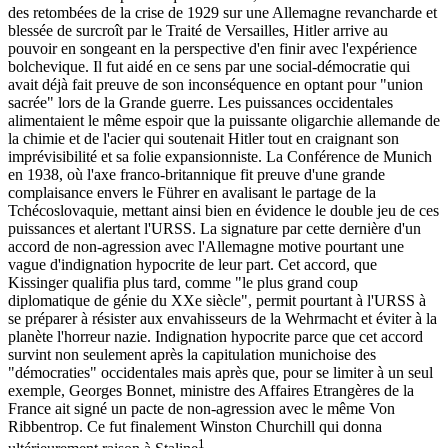
des retombées de la crise de 1929 sur une Allemagne revancharde et
blessée de surcroît par le Traité de Versailles, Hitler arrive au
pouvoir en songeant en la perspective d'en finir avec l'expérience
bolchevique. Il fut aidé en ce sens par une social-démocratie qui
avait déjà fait preuve de son inconséquence en optant pour "union
sacrée" lors de la Grande guerre. Les puissances occidentales
alimentaient le même espoir que la puissante oligarchie allemande de
la chimie et de l'acier qui soutenait Hitler tout en craignant son
imprévisibilité et sa folie expansionniste. La Conférence de Munich
en 1938, où l'axe franco-britannique fit preuve d'une grande
complaisance envers le Führer en avalisant le partage de la
Tchécoslovaquie, mettant ainsi bien en évidence le double jeu de ces
puissances et alertant l'URSS. La signature par cette dernière d'un
accord de non-agression avec l'Allemagne motive pourtant une
vague d'indignation hypocrite de leur part. Cet accord, que
Kissinger qualifia plus tard, comme "le plus grand coup
diplomatique de génie du XXe siècle", permit pourtant à l'URSS à
se préparer à résister aux envahisseurs de la Wehrmacht et éviter à la
planète l'horreur nazie. Indignation hypocrite parce que cet accord
survint non seulement après la capitulation munichoise des
"démocraties" occidentales mais après que, pour se limiter à un seul
exemple, Georges Bonnet, ministre des Affaires Etrangères de la
France ait signé un pacte de non-agression avec le même Von
Ribbentrop. Ce fut finalement Winston Churchill qui donna
1