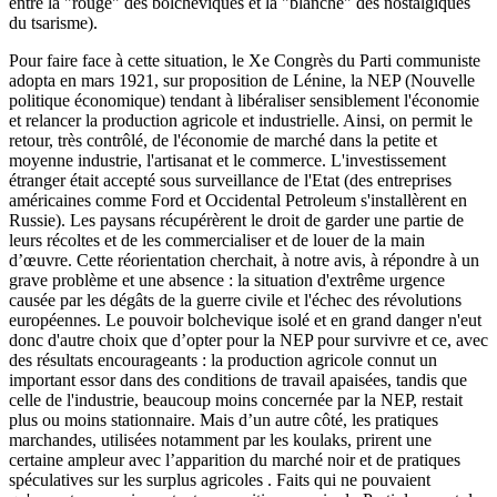
entre la "rouge" des bolchéviques et la "blanche" des nostalgiques
du tsarisme).
Pour faire face à cette situation, le Xe Congrès du Parti communiste
adopta en mars 1921, sur proposition de Lénine, la NEP (Nouvelle
politique économique) tendant à libéraliser sensiblement l'économie
et relancer la production agricole et industrielle. Ainsi, on permit le
retour, très contrôlé, de l'économie de marché dans la petite et
moyenne industrie, l'artisanat et le commerce. L'investissement
étranger était accepté sous surveillance de l'Etat (des entreprises
américaines comme Ford et Occidental Petroleum s'installèrent en
Russie). Les paysans récupérèrent le droit de garder une partie de
leurs récoltes et de les commercialiser et de louer de la main
d’œuvre. Cette réorientation cherchait, à notre avis, à répondre à un
grave problème et une absence : la situation d'extrême urgence
causée par les dégâts de la guerre civile et l'échec des révolutions
européennes. Le pouvoir bolchevique isolé et en grand danger n'eut
donc d'autre choix que d’opter pour la NEP pour survivre et ce, avec
des résultats encourageants : la production agricole connut un
important essor dans des conditions de travail apaisées, tandis que
celle de l'industrie, beaucoup moins concernée par la NEP, restait
plus ou moins stationnaire. Mais d’un autre côté, les pratiques
marchandes, utilisées notamment par les koulaks, prirent une
certaine ampleur avec l’apparition du marché noir et de pratiques
spéculatives sur les surplus agricoles . Faits qui ne pouvaient