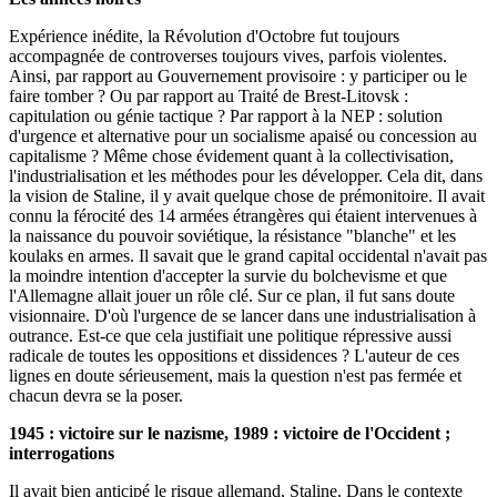
Expérience inédite, la Révolution d'Octobre fut toujours
accompagnée de controverses toujours vives, parfois violentes.
Ainsi, par rapport au Gouvernement provisoire : y participer ou le
faire tomber ? Ou par rapport au Traité de Brest-Litovsk :
capitulation ou génie tactique ? Par rapport à la NEP : solution
d'urgence et alternative pour un socialisme apaisé ou concession au
capitalisme ? Même chose évidement quant à la collectivisation,
l'industrialisation et les méthodes pour les développer. Cela dit, dans
la vision de Staline, il y avait quelque chose de prémonitoire. Il avait
connu la férocité des 14 armées étrangères qui étaient intervenues à
la naissance du pouvoir soviétique, la résistance "blanche" et les
koulaks en armes. Il savait que le grand capital occidental n'avait pas
la moindre intention d'accepter la survie du bolchevisme et que
l'Allemagne allait jouer un rôle clé. Sur ce plan, il fut sans doute
visionnaire. D'où l'urgence de se lancer dans une industrialisation à
outrance. Est-ce que cela justifiait une politique répressive aussi
radicale de toutes les oppositions et dissidences ? L'auteur de ces
lignes en doute sérieusement, mais la question n'est pas fermée et
chacun devra se la poser.
1945 : victoire sur le nazisme, 1989 : victoire de l'Occident ;
interrogations
Il avait bien anticipé le risque allemand, Staline. Dans le contexte