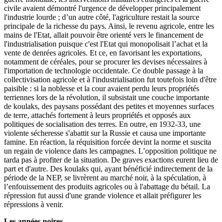
civile avaient démontré l'urgence de développer principalement
l'industrie lourde ; d’un autre côté, l'agriculture restait la source
principale de la richesse du pays. Ainsi, le revenu agricole, entre les
mains de l'Etat, allait pouvoir être orienté vers le financement de
l'industrialisation puisque c'est l'Etat qui monopolisait l’achat et la
vente de denrées agricoles. Et ce, en favorisant les exportations,
notamment de céréales, pour se procurer les devises nécessaires à
l'importation de technologie occidentale. Ce double passage à la
collectivisation agricole et à l'industrialisation fut toutefois loin d'être
paisible : si la noblesse et la cour avaient perdu leurs propriétés
terriennes lors de la révolution, il subsistait une couche importante
de koulaks, des paysans possédant des petites et moyennes surfaces
de terre, attachés fortement à leurs propriétés et opposés aux
politiques de socialisation des terres. En outre, en 1932-33, une
violente sécheresse s'abattit sur la Russie et causa une importante
famine. En réaction, la réquisition forcée devint la norme et suscita
un regain de violence dans les campagnes. L’opposition politique ne
tarda pas à profiter de la situation. De graves exactions eurent lieu de
part et d'autre. Des koulaks qui, ayant bénéficié indirectement de la
période de la NEP, se livrèrent au marché noir, à la spéculation, à
l’enfouissement des produits agricoles ou à l'abattage du bétail. La
répression fut aussi d'une grande violence et allait préfigurer les
répressions à venir.
Les années noires