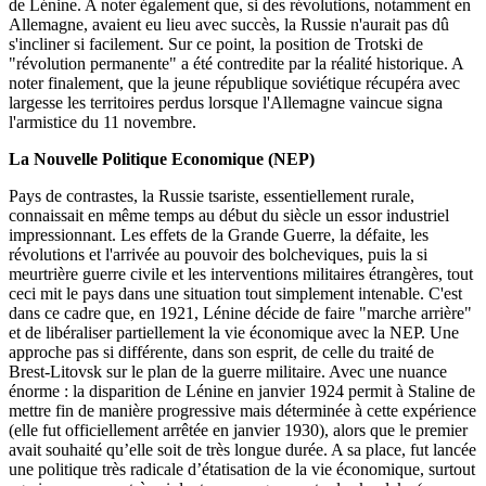
de Lénine. A noter également que, si des révolutions, notamment en
Allemagne, avaient eu lieu avec succès, la Russie n'aurait pas dû
s'incliner si facilement. Sur ce point, la position de Trotski de
"révolution permanente" a été contredite par la réalité historique. A
noter finalement, que la jeune république soviétique récupéra avec
largesse les territoires perdus lorsque l'Allemagne vaincue signa
l'armistice du 11 novembre.
La Nouvelle Politique Economique (NEP)
Pays de contrastes, la Russie tsariste, essentiellement rurale,
connaissait en même temps au début du siècle un essor industriel
impressionnant. Les effets de la Grande Guerre, la défaite, les
révolutions et l'arrivée au pouvoir des bolcheviques, puis la si
meurtrière guerre civile et les interventions militaires étrangères, tout
ceci mit le pays dans une situation tout simplement intenable. C'est
dans ce cadre que, en 1921, Lénine décide de faire "marche arrière"
et de libéraliser partiellement la vie économique avec la NEP. Une
approche pas si différente, dans son esprit, de celle du traité de
Brest-Litovsk sur le plan de la guerre militaire. Avec une nuance
énorme : la disparition de Lénine en janvier 1924 permit à Staline de
mettre fin de manière progressive mais déterminée à cette expérience
(elle fut officiellement arrêtée en janvier 1930), alors que le premier
avait souhaité qu’elle soit de très longue durée. A sa place, fut lancée
une politique très radicale d’étatisation de la vie économique, surtout