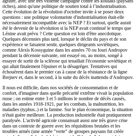
agraire, avec une très violente campagne contre les koulaks (paysans
riches), ainsi qu'une politique de soutien total à l’industrialisation.
Cette évolution de la révolution d'octobre invite à se poser deux
questions : une politique volontariste d'industrialisation était-elle
nécessairement incompatible avec la NEP ? Et surtout, quelle aurait
été le devenir de la révolution si la NEP avait continué le temps que
Lénine avait prévu ? Cette question est loin d'être anecdotique.
Quelques décennies plus tard, lorsque le déclin du pays et de son
expérience se faisaient sentir, quelques dirigeants soviétiques,
comme Alexis Kossyguine dans les années 70 ou Iouri Andropov
pendant la décennie suivante, ont essayé ou, au moins, songé à
essayer de sortir de la sclérose qui tenaillait l'économie soviétique et
qui allait finalement l'épuiser et la désagréger. Tentatives qui
échouèrent dans le premier cas à cause de la résistance de la ligne
Brejnev et, dans le second, à la suite du décès inattendu d'Andropov.
Il nous est difficile, dans nos sociétés de consommation et de
confort, d'imaginer dans quelle précarité extrême vivait la population
russe ; on estime entre 3 et 5 millions le nombre de décès causés,
dans les années 1918-1921, par les combats, la malnutrition, les
maladies (typhus..) et la famine. Sur le plan économique, la situation
n'était guère meilleure. La production industrielle était pratiquement
paralysée. L'activité agricole connaissait aussi une très grave crise
dans un contexte de guerre avec les réquisitions brutales et les
troubles armés (une armée "verte" de groupes paysans fut créée