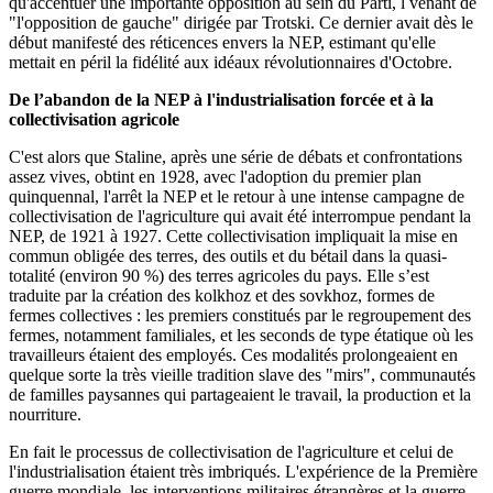
qu'accentuer une importante opposition au sein du Parti, l venant de
"l'opposition de gauche" dirigée par Trotski. Ce dernier avait dès le
début manifesté des réticences envers la NEP, estimant qu'elle
mettait en péril la fidélité aux idéaux révolutionnaires d'Octobre.
De l’abandon de la NEP à l'industrialisation forcée et à la
collectivisation agricole
C'est alors que Staline, après une série de débats et confrontations
assez vives, obtint en 1928, avec l'adoption du premier plan
quinquennal, l'arrêt la NEP et le retour à une intense campagne de
collectivisation de l'agriculture qui avait été interrompue pendant la
NEP, de 1921 à 1927. Cette collectivisation impliquait la mise en
commun obligée des terres, des outils et du bétail dans la quasi-
totalité (environ 90 %) des terres agricoles du pays. Elle s’est
traduite par la création des kolkhoz et des sovkhoz, formes de
fermes collectives : les premiers constitués par le regroupement des
fermes, notamment familiales, et les seconds de type étatique où les
travailleurs étaient des employés. Ces modalités prolongeaient en
quelque sorte la très vieille tradition slave des "mirs", communautés
de familles paysannes qui partageaient le travail, la production et la
nourriture.
En fait le processus de collectivisation de l'agriculture et celui de
l'industrialisation étaient très imbriqués. L'expérience de la Première
guerre mondiale, les interventions militaires étrangères et la guerre