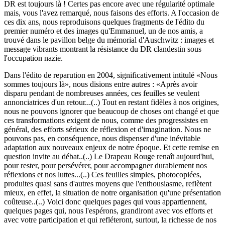
DR est toujours là ! Certes pas encore avec une régularité optimale
mais, vous l'avez remarqué, nous faisons des efforts. A l'occasion de
ces dix ans, nous reproduisons quelques fragments de l'édito du
premier numéro et des images qu'Emmanuel, un de nos amis, a
trouvé dans le pavillon belge du mémorial d'Auschwitz : images et
message vibrants montrant la résistance du DR clandestin sous
l'occupation nazie.
Dans l'édito de reparution en 2004, significativement intitulé «Nous
sommes toujours là», nous disions entre autres : «Après avoir
disparu pendant de nombreuses années, ces feuilles se veulent
annonciatrices d'un retour...(..) Tout en restant fidèles à nos origines,
nous ne pouvons ignorer que beaucoup de choses ont changé et que
ces transformations exigent de nous, comme des progressistes en
général, des efforts sérieux de réflexion et d'imagination. Nous ne
pouvons pas, en conséquence, nous dispenser d'une inévitable
adaptation aux nouveaux enjeux de notre époque. Et cette remise en
question invite au débat..(..) Le Drapeau Rouge renaît aujourd'hui,
pour rester, pour persévérer, pour accompagner durablement nos
réflexions et nos luttes...(..) Ces feuilles simples, photocopiées,
produites quasi sans d'autres moyens que l'enthousiasme, reflètent
mieux, en effet, la situation de notre organisation qu'une présentation
coûteuse..(..) Voici donc quelques pages qui vous appartiennent,
quelques pages qui, nous l'espérons, grandiront avec vos efforts et
avec votre participation et qui refléteront, surtout, la richesse de nos