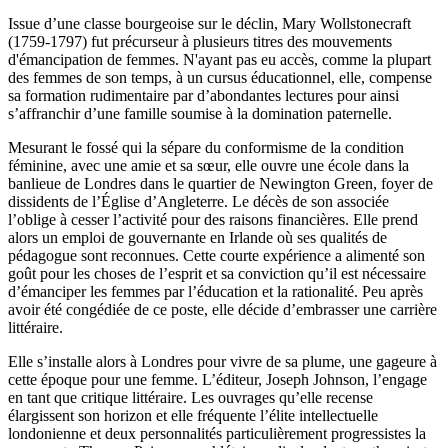
Issue d’une classe bourgeoise sur le déclin, Mary Wollstonecraft
(1759-1797) fut précurseur à plusieurs titres des mouvements
d'émancipation de femmes. N'ayant pas eu accès, comme la plupart
des femmes de son temps, à un cursus éducationnel, elle, compense
sa formation rudimentaire par d’abondantes lectures pour ainsi
s’affranchir d’une famille soumise à la domination paternelle.
Mesurant le fossé qui la sépare du conformisme de la condition
féminine, avec une amie et sa sœur, elle ouvre une école dans la
banlieue de Londres dans le quartier de Newington Green, foyer de
dissidents de l’Église d’Angleterre. Le décès de son associée
l’oblige à cesser l’activité pour des raisons financières. Elle prend
alors un emploi de gouvernante en Irlande où ses qualités de
pédagogue sont reconnues. Cette courte expérience a alimenté son
goût pour les choses de l’esprit et sa conviction qu’il est nécessaire
d’émanciper les femmes par l’éducation et la rationalité. Peu après
avoir été congédiée de ce poste, elle décide d’embrasser une carrière
littéraire.
Elle s’installe alors à Londres pour vivre de sa plume, une gageure à
cette époque pour une femme. L’éditeur, Joseph Johnson, l’engage
en tant que critique littéraire. Les ouvrages qu’elle recense
élargissent son horizon et elle fréquente l’élite intellectuelle
londonienne et deux personnalités particulièrement progressistes la