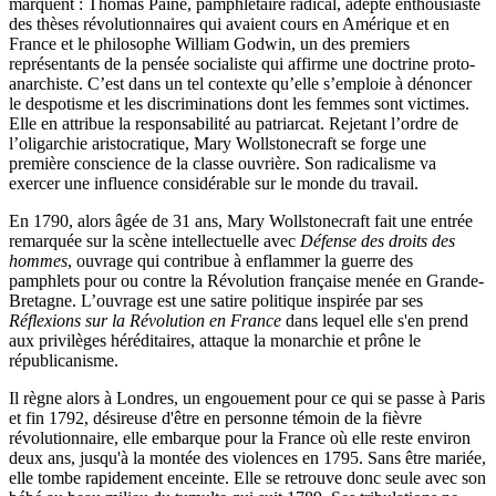
marquent : Thomas Paine, pamphlétaire radical, adepte enthousiaste
des thèses révolutionnaires qui avaient cours en Amérique et en
France et le philosophe William Godwin, un des premiers
représentants de la pensée socialiste qui affirme une doctrine proto-
anarchiste. C’est dans un tel contexte qu’elle s’emploie à dénoncer
le despotisme et les discriminations dont les femmes sont victimes.
Elle en attribue la responsabilité au patriarcat. Rejetant l’ordre de
l’oligarchie aristocratique, Mary Wollstonecraft se forge une
première conscience de la classe ouvrière. Son radicalisme va
exercer une influence considérable sur le monde du travail.
En 1790, alors âgée de 31 ans, Mary Wollstonecraft fait une entrée
remarquée sur la scène intellectuelle avec
Défense des droits des
hommes
, ouvrage qui contribue à enflammer la guerre des
pamphlets pour ou contre la Révolution française menée en Grande-
Bretagne. L’ouvrage est une satire politique inspirée par ses
Réflexions sur la Révolution en France
dans lequel elle s'en prend
aux privilèges héréditaires, attaque la monarchie et prône le
républicanisme.
Il règne alors à Londres, un engouement pour ce qui se passe à Paris
et fin 1792, désireuse d'être en personne témoin de la fièvre
révolutionnaire, elle embarque pour la France où elle reste environ
deux ans, jusqu'à la montée des violences en 1795. Sans être mariée,
elle tombe rapidement enceinte. Elle se retrouve donc seule avec son