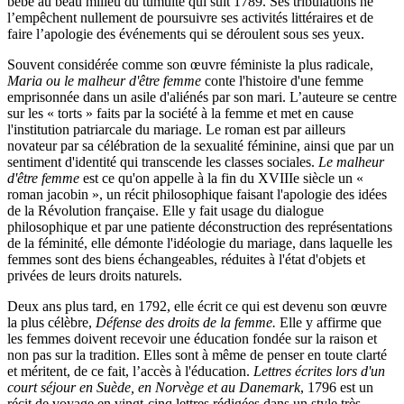
bébé au beau milieu du tumulte qui suit 1789. Ses tribulations ne
l’empêchent nullement de poursuivre ses activités littéraires et de
faire l’apologie des événements qui se déroulent sous ses yeux.
Souvent considérée comme son œuvre féministe la plus radicale,
Maria ou le malheur d'être femme
conte l'histoire d'une femme
emprisonnée dans un asile d'aliénés par son mari. L’auteure se centre
sur les « torts » faits par la société à la femme et met en cause
l'institution patriarcale du mariage. Le roman est par ailleurs
novateur par sa célébration de la sexualité féminine, ainsi que par un
sentiment d'identité qui transcende les classes sociales.
Le malheur
d'être femme
est ce qu'on appelle à la fin du XVIIIe siècle un «
roman jacobin », un récit philosophique faisant l'apologie des idées
de la Révolution française. Elle y fait usage du dialogue
philosophique et par une patiente déconstruction des représentations
de la féminité, elle démonte l'idéologie du mariage, dans laquelle les
femmes sont des biens échangeables, réduites à l'état d'objets et
privées de leurs droits naturels.
Deux ans plus tard, en 1792, elle écrit ce qui est devenu son œuvre
la plus célèbre,
Défense des droits de la femme.
Elle y affirme que
les femmes doivent recevoir une éducation fondée sur la raison et
non pas sur la tradition. Elles sont à même de penser en toute clarté
et méritent, de ce fait, l’accès à l'éducation.
Lettres écrites lors d'un
court séjour en Suède, en Norvège et au Danemark
, 1796 est un
récit de voyage en vingt-cinq lettres rédigées dans un style très