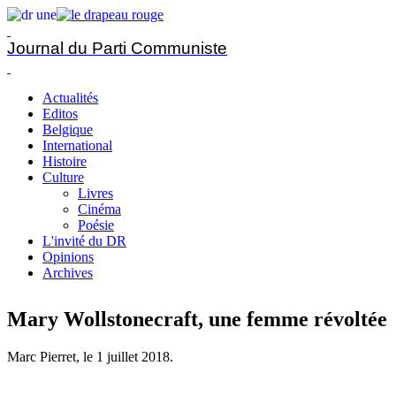
Journal du Parti Communiste
Actualités
Editos
Belgique
International
Histoire
Culture
Livres
Cinéma
Poésie
L'invité du DR
Opinions
Archives
Mary Wollstonecraft, une femme révoltée
Marc Pierret, le
1 juillet 2018
.