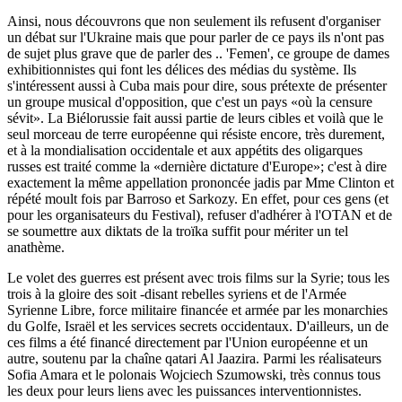
Ainsi, nous découvrons que non seulement ils refusent d'organiser
un débat sur l'Ukraine mais que pour parler de ce pays ils n'ont pas
de sujet plus grave que de parler des .. 'Femen', ce groupe de dames
exhibitionnistes qui font les délices des médias du système. Ils
s'intéressent aussi à Cuba mais pour dire, sous prétexte de présenter
un groupe musical d'opposition, que c'est un pays «où la censure
sévit». La Biélorussie fait aussi partie de leurs cibles et voilà que le
seul morceau de terre européenne qui résiste encore, très durement,
et à la mondialisation occidentale et aux appétits des oligarques
russes est traité comme la «dernière dictature d'Europe»; c'est à dire
exactement la même appellation prononcée jadis par Mme Clinton et
répété moult fois par Barroso et Sarkozy. En effet, pour ces gens (et
pour les organisateurs du Festival), refuser d'adhérer à l'OTAN et de
se soumettre aux diktats de la troïka suffit pour mériter un tel
anathème.
Le volet des guerres est présent avec trois films sur la Syrie; tous les
trois à la gloire des soit -disant rebelles syriens et de l'Armée
Syrienne Libre, force militaire financée et armée par les monarchies
du Golfe, Israël et les services secrets occidentaux. D'ailleurs, un de
ces films a été financé directement par l'Union européenne et un
autre, soutenu par la chaîne qatari Al Jaazira. Parmi les réalisateurs
Sofia Amara et le polonais Wojciech Szumowski, très connus tous
les deux pour leurs liens avec les puissances interventionnistes.