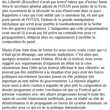
des Libertés (Bruxelles) n'avait pas trouvé mieux que d'inviter Jamie
Shea le secrétaire général adjoint de l'OTAN pour parler de la Syrie,
plus exactement de la nécessité ou non d'intervenir dans ce pays.
Rappelons à ceux qui l'ont oublié que ce monsieur fut, en tant que
porte-parole de l'OTAN, l'artisan de la grande manipulation
médiatique qui servit pour justifier le bombardement de la Serbie
lors des guerres yougoslaves. L'indignation que cette programmation
avait suscité (il n'avait pas été prévu un contradicteur pour ce
propagandiste), obligeait alors les organisateurs à modifier la
composition du panel.
Munis d'une forte dose de bonne foi nous avons voulu croire que ce
n'était qu'un dérapage, une sérieuse inattention. C'est ainsi que,
quelques semaines avant l'édition 2014 de ce festival, nous avons
suggéré aux organisateurs d'organiser un débat sur la crise
ukrainienne dans l'idée qu'un festival affichant le mot «libertés» ne
pouvait pas être indifférent à la situation d'un pays dont des forces
politiques ouvertement fascistes jouent un rôle politique très
important au sein même du gouvernement. La réponse négative
reçue nous a alors conduit à regarder de plus près la composition du
dernier programme et notre conclusion est que ce Festival qui se
présente volontiers avec des allures progressistes lorsqu'il traite des
sujets de société relativement inoffensifs, joue en réalité un rôle de
désinformation et de propagande en faveur du système dominant, en
particulier pour ce qui est de la politique internationale.