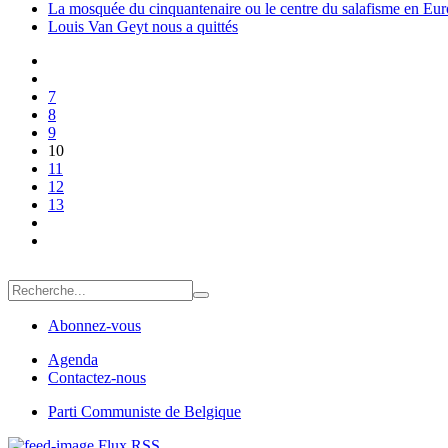
La mosquée du cinquantenaire ou le centre du salafisme en Eu
Louis Van Geyt nous a quittés
7
8
9
10
11
12
13
Abonnez-vous
Agenda
Contactez-nous
Parti Communiste de Belgique
Flux RSS