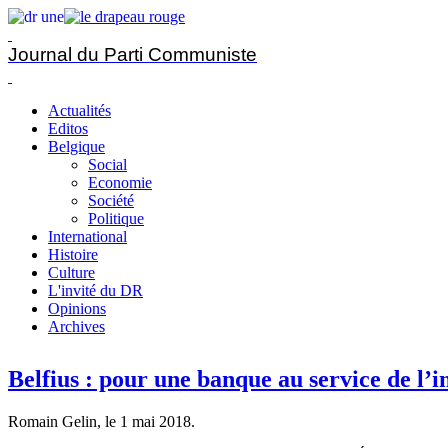
Journal du Parti Communiste
Actualités
Editos
Belgique
Social
Economie
Société
Politique
International
Histoire
Culture
L'invité du DR
Opinions
Archives
Belfius : pour une banque au service de l’i
Romain Gelin, le
1 mai 2018
.