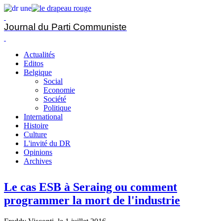
Journal du Parti Communiste
Actualités
Editos
Belgique
Social
Economie
Société
Politique
International
Histoire
Culture
L'invité du DR
Opinions
Archives
Le cas ESB à Seraing ou comment
programmer la mort de l'industrie