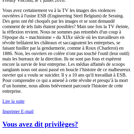
Freddy Visconti, le
1 juillet 2016
.
Vous avez certainement vu à la TV les images des violences
ouvrières à l'usine ESB (Engineering Steel Belgium) de Seraing.
Des gens ont été choqués par les images et se sont demandé
comment de tels faits étaient possibles? Mais une fois la TV éteinte,
la réflexion revient. Nous ne sommes pas retombés d'un coup à
l'époque du « machinisme » du XIXe siècle où les travailleurs en
révolte brûlaient les châteaux et saccageaient les entreprises, se
faisant fusiller par la gendarmerie, comme à Roux (Charleroi) en
1886. Non, les ouvriers en colère n'ont pas touché l'outil (leur outil)
mais les bureaux de la direction. Ils ne sont pas fous et espèrent
encore la survie de leur entreprise. Les médias affamés de scoops
sanglants nous ont aussi passé en boucle l’histoire de ce malheureux
ouvrier qui a voulu se suicider. Il y a 10 ans qu'il travaillait à ESB.
Pour comprendre ce qui a amené à cette révolte et presqu’à la mort
d’un homme, nous allons brièvement parcourir l'histoire de cette
entreprise.
Lire la suite
Imprimer
E-mail
Vous avez dit privilèges?