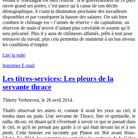
venant d’Allemagne est bien celui-là : si le gouvernement de ce pays
ouvre grand ses portes, c’est parce qu’à cause de son déclin
démographique, il craint la diminution prochaine des travailleurs
disponibles et par conséquent la hausse des salaires. On sait bien
combien le chômage est « l’armée de réserve » du capitalisme, un
réservoir de main-d’œuvre d’autant plus corvéable et soumis qu’il
sera précarisé. Plus il y aura de chômeurs affamés, prêts à tout pour
retrouver du travail, plus cela permettra de maintenir à un bas niveau
les conditions d’emploi.
Lire la suite
Imprimer
E-mail
Les titres-services: Les pleurs de la
servante thrace
Thierry Verhoeven, le
26 avril 2014
.
Thalès observait les astres et, comme il avait les yeux au ciel, il
tomba dans un puits. Une servante de Thrace, fine et spirituelle, le
railla, dit-on, en disant qu'il s'évertuait à savoir ce qui se passait dans
le ciel, et qu'il ne prenait pas garde à ce qui était devant lui et à ses
pieds. Cette histoire est racontée par Platon en 364 avant Jésus-