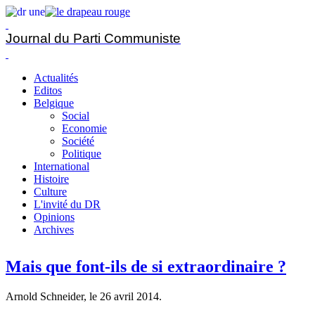
Journal du Parti Communiste
Actualités
Editos
Belgique
Social
Economie
Société
Politique
International
Histoire
Culture
L'invité du DR
Opinions
Archives
Mais que font-ils de si extraordinaire ?
Arnold Schneider, le
26 avril 2014
.