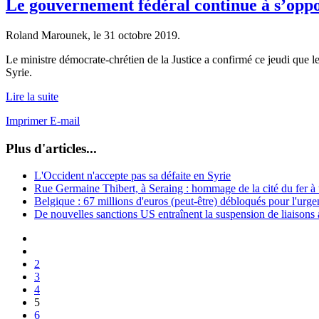
Le gouvernement fédéral continue à s’oppo
Roland Marounek, le
31 octobre 2019
.
Le ministre démocrate-chrétien de la Justice a confirmé ce jeudi que
Syrie.
Lire la suite
Imprimer
E-mail
Plus d'articles...
L'Occident n'accepte pas sa défaite en Syrie
Rue Germaine Thibert, à Seraing : hommage de la cité du fer à
Belgique : 67 millions d'euros (peut-être) débloqués pour l'urge
De nouvelles sanctions US entraînent la suspension de liaisons
2
3
4
5
6