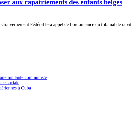
ser aux rapatriements des enfants belges
 le Gouvernement Fédéral fera appel de l’ordonnance du tribunal de rap
 une militante communiste
nce sociale
 aériennes à Cuba